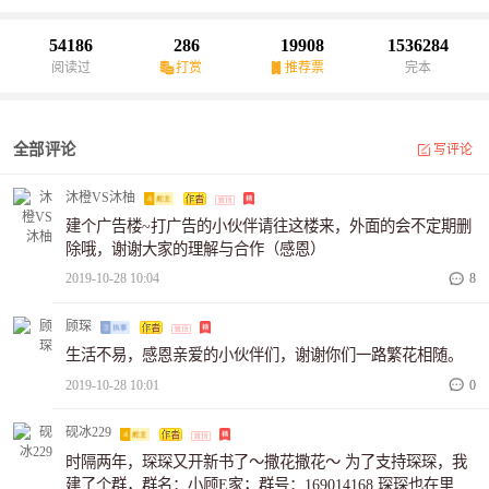
出现类似悲剧，我家这条二哈是清蒸，还是红烧好呢？
54186
286
19908
1536284
阅读过
打赏
推荐票
完本
全部评论
写评论
沐橙VS沐柚
建个广告楼~打广告的小伙伴请往这楼来，外面的会不定期删
除哦，谢谢大家的理解与合作（感恩）
2019-10-28 10:04
8
顾琛
生活不易，感恩亲爱的小伙伴们，谢谢你们一路繁花相随。
2019-10-28 10:01
0
砚冰229
时隔两年，琛琛又开新书了～撒花撒花～ 为了支持琛琛，我
建了个群，群名：小顾E家；群号：169014168 琛琛也在里