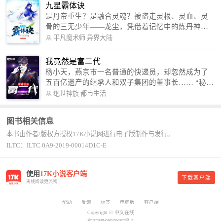
信公众号：善良的蜜蜂后援会）
九星霸体诀
是丹帝重生？是融合灵魂？被盗走灵根、灵血、灵
骨的三无少年——龙尘，凭借着记忆中的炼丹神
术，修行神秘功法九星霸体诀，拨开重重迷雾，解
平凡魔术师
异界大陆
开惊天之局。 手掌天地乾坤，脚踏日月星辰，
勾搭各色美女，镇压恶鬼邪神。 江湖传闻：龙
我竟然是富二代
尘一到，地吼天啸。龙尘一出，鬼泣神哭。 本
杨小天，燕京市一名普通的快递员，却忽然成为了
故事纯属虚构，如有雷同，那就是真事儿，想要对
五百亿遗产的继承人和双子集团的董事长…… “秘
号入座，抓紧时间进群：487963015 微信公众号：
书，给我定制一套百亿富翁的吃喝住行标准！” “好
绝世神族
都市生活
平凡魔术师,或者搜索：pingfanmoshushi1982,公众
的，杨总。” “你晚上在我的床上安排五个嫩模是怎
号上有问必答，福利多多！
么回事？” “回杨总，这就是百亿富翁的标准。” “车
图书相关信息
呢？” “回杨总，开车太堵，已经给你安排了直升
本书由作者/版权方授权17K小说网进行电子版制作与发行。
机。” 从此，开启杨小天的百亿富翁之旅，只有他不
敢想的，没有秘书办不到的。
ILTC：ILTC 0A9-2019-00014D1C-E
使用
17K小说客户端
下载客户端
离线阅读更流畅
帮助
反馈
标签
电脑版
客户端
Copyright © 中文在线
京ICP备09030667号-5