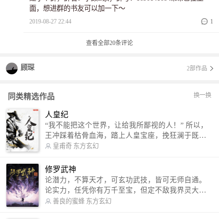
面，想进群的书友可以加一下～
2019-08-27 22:44
1
查看全部
20
条评论
顾琛
2部作品
换一换
同类精选作品
人皇纪
“我不能把这个世界，让给我所鄙视的人！” 所以，
王冲踩着枯骨血海，踏上人皇宝座，挽狂澜于既
倒，扶大厦之将倾，成就了一段无上的传说！ 微信
皇甫奇
东方玄幻
公众号：皇甫奇 （微信号：huangfuqi1985） 新浪
微博：皇甫奇（地址：http://weibo.com/u/25284575
修罗武神
87） QQ交流群：320238210【普通群】 574501330
论潜力，不算天才，可玄功武技，皆可无师自通。
【VIP订阅群】 欢迎大家关注。
论实力，任凭你有万千至宝，但定不敌我界灵大
军。 我是谁？天下众生视我为修罗，却不知，我以
善良的蜜蜂
东方玄幻
修罗成武神。 （想看修罗武神番外，请关注蜜蜂微