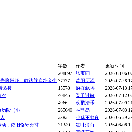
字数
作者
更新时间
208897
张宝同
2026-08-06 0
诬告脱嫌疑，前路并肩赴余生
37577
欧阳历泽
2026-07-28 1
看热搜
15578
疯在飘摇
2026-07-13 1
前夕
40845
梨子过敏
2026-07-12 0
）
4066
晚酌清禾
2026-07-09 2
旅历险（4）
265640
神韵岛
2026-07-03 1
外人
2382
小葵不熬夜
2026-06-29 2
微动，依旧恪守分寸
31349
红叶薄荷
2026-06-08 1