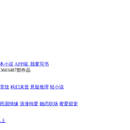
本小说
APP端
我要写书
3603487部作品
竞技
科幻末世
悬疑推理
轻小说
民国情缘
浪漫纯爱
婚恋职场
蜜爱甜宠
以上