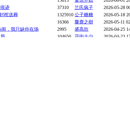
15613
童话开始
2026-06-01 2
的痕迹
37310
兰氏疯子
2026-05-28 0
·封棺送葬
1325910
公子糖糖
2026-05-18 2
16366
麋鹿之樹
2026-05-11 0
热闹，我只缺你在场
2995
盛高欣
2026-04-25 1
结局
104650
花街十少
2026-04-23 1
涌，心凉半截
9471
hualianX
2026-04-23 1
境 硬撼死局
27889
晚禾写书
2026-04-17 2
东西，专家认证
22190
偷喝一口星星
2026-04-08 1
战
22659
别抢我舒芙蕾
2026-04-07 1
中的觉醒
2604
慕小异
2026-04-06 1
2226
贝尔多年
2026-04-05 2
152515
十三有余年
2026-03-22 1
1399
青墨旋
2026-03-18 1
带脏字 顶流被怼破防了
8977
霖墨玥
2026-03-10 1
2040
二十五春
2026-03-03 2
反击战3
8392
璧海
2026-03-01 1
合拢后的永恒里
180964
小可爱邱莹莹
2026-02-21 1