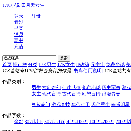
17K小说
四月天女生
登录
|
注册
看过
书架
消息
写书
充值
首页
排行榜
分类
17K男生
17K女生
IP改编
元宇宙
免费小说
完
17K全站有
1170
部符合条件的作品
[书库使用说明]
17K全站共有
作品类别：
男生
玄幻奇幻
仙侠武侠
都市小说
历史军事
游戏
女生
现代言情
古代言情
幻想言情
浪漫青春
总裁豪门
游戏竞技
年代种田
现代重生
娱乐明星
作品字数：
全部
30万以下
30万-50万
50万-100万
100万-200万
200万