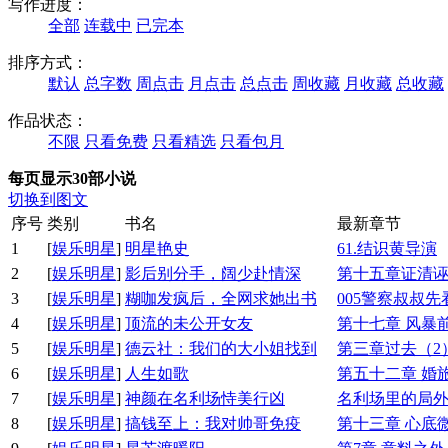
写作进度：
全部
连载中
已完本
排序方式：
默认
总字数
周点击
月点击
总点击
周收藏
月收藏
总收藏
作品状态：
不限
只看免费
只看精选
只看包月
每页显示30部小说
切换到图文
序号
类别
书名
最新章节
1
[
娱乐明星
]
明星艳史
61.结识黄导演
2
[
娱乐明星
]
影后别分手，阔少赴情深
第十五章证清
3
[
娱乐明星
]
糊咖发疯后，全网求她出书
005警察叔叔先
4
[
娱乐明星
]
顶流的未公开女友
第十七章 风暴
5
[
娱乐明星
]
德云社：我们的大小姐找到
第三章过去（2
6
[
娱乐明星
]
人生如歌
第五十二章 婚
7
[
娱乐明星
]
神颜在名利场恃美行凶
名利场里的局
8
[
娱乐明星
]
搞钱至上：我对帅哥免疫
第十三章 心底