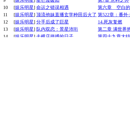
9
[
娱乐明星
]
星芒渡暖阳
第7章 意料之外
10
[
娱乐明星
]
命运之错误相遇
第六章 空白
11
[
娱乐明星
]
顶流他妹直播玄学种田后火了
第522章：番外
12
[
娱乐明星
]
分手后成了巨星
14.死灰复燃
13
[
娱乐明星
]
队内双恋：景星沛珩
第二章 满世界
14
[
娱乐明星
]
去横店拼搏的日子
第四十九章大
15
[
娱乐明星
]
星光为叙，归期是你
第三章 流言暗
16
[
娱乐明星
]
玄学神医爆红娱乐圈
第16章 煞气压
17
[
娱乐明星
]
公主穿成顶流后我靠古物爆
第五章 本宫的
18
[
娱乐明星
]
确诊精神美丽后，霸总跪求
第六章:大葱之
19
[
娱乐明星
]
顶流女帝的101次反击
第一章：深渊
20
[
娱乐明星
]
深渊深爱
第一章
21
[
娱乐明星
]
佛系歌手
36.深蓝之后
22
[
娱乐明星
]
情蛊缠身
缺口
23
[
娱乐明星
]
满级妖妃在恋综靠茶艺封神
第6章 骂人不
24
[
娱乐明星
]
三段秋
1
25
[
娱乐明星
]
不当圣母好多年
第四章花瓶美人
26
[
娱乐明星
]
邱莹莹靠写文暴富了
终章藏在书页