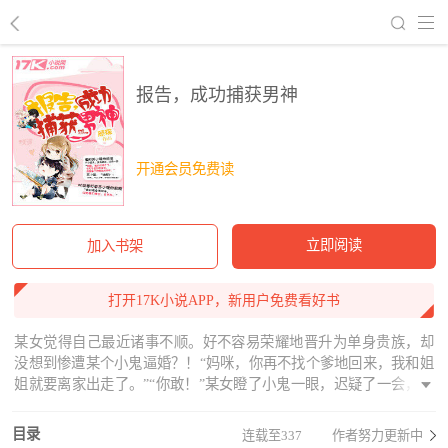
回到书架
报告，成功捕获男神
开通会员免费读
立即阅读
加入书架
打开17K小说APP，新用户免费看好书
某女觉得自己最近诸事不顺。好不容易荣耀地晋升为单身贵族，却
没想到惨遭某个小鬼逼婚？！“妈咪，你再不找个爹地回来，我和姐
姐就要离家出走了。”“你敢！”某女瞪了小鬼一眼，迟疑了一会，叹
气说：儿子啊，这是一个看脸的时代，麻麻也很绝望啊！某小鬼笑
不露齿地说：“妈咪，不要紧，你抽空去学一下化妆技术，天赋不
目录
连载至337
作者努力更新中
够，化妆来凑。”“……”到底是亲生的。