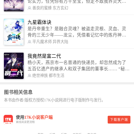
论实力，任凭你有万千至宝，但定不敌我界灵大
军。 我是谁？天下众生视我为修罗，却不知，我以
善良的蜜蜂
东方玄幻
修罗成武神。 （想看修罗武神番外，请关注蜜蜂微
信公众号：善良的蜜蜂后援会）
九星霸体诀
是丹帝重生？是融合灵魂？被盗走灵根、灵血、灵
骨的三无少年——龙尘，凭借着记忆中的炼丹神
术，修行神秘功法九星霸体诀，拨开重重迷雾，解
平凡魔术师
异界大陆
开惊天之局。 手掌天地乾坤，脚踏日月星辰，
勾搭各色美女，镇压恶鬼邪神。 江湖传闻：龙
我竟然是富二代
尘一到，地吼天啸。龙尘一出，鬼泣神哭。 本
杨小天，燕京市一名普通的快递员，却忽然成为了
故事纯属虚构，如有雷同，那就是真事儿，想要对
五百亿遗产的继承人和双子集团的董事长…… “秘
号入座，抓紧时间进群：487963015 微信公众号：
书，给我定制一套百亿富翁的吃喝住行标准！” “好
绝世神族
都市生活
平凡魔术师,或者搜索：pingfanmoshushi1982,公众
的，杨总。” “你晚上在我的床上安排五个嫩模是怎
号上有问必答，福利多多！
么回事？” “回杨总，这就是百亿富翁的标准。” “车
图书相关信息
呢？” “回杨总，开车太堵，已经给你安排了直升
本书由作者/版权方授权17K小说网进行电子版制作与发行。
机。” 从此，开启杨小天的百亿富翁之旅，只有他不
敢想的，没有秘书办不到的。
使用
17K小说客户端
下载客户端
离线阅读更流畅