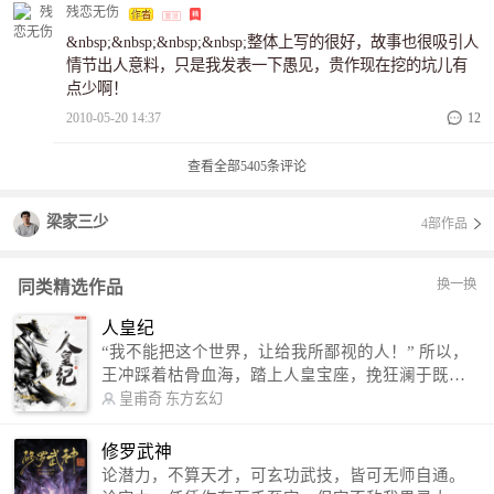
的女主也有好几个了，不知道作者打算写
残恋无伤
&nbsp;&nbsp;&nbsp;&nbsp;整体上写的很好，故事也很吸引人
情节出人意料，只是我发表一下愚见，贵作现在挖的坑儿有
点少啊！
2010-05-20 14:37
12
查看全部
5405
条评论
梁家三少
4部作品
换一换
同类精选作品
人皇纪
“我不能把这个世界，让给我所鄙视的人！” 所以，
王冲踩着枯骨血海，踏上人皇宝座，挽狂澜于既
倒，扶大厦之将倾，成就了一段无上的传说！ 微信
皇甫奇
东方玄幻
公众号：皇甫奇 （微信号：huangfuqi1985） 新浪
微博：皇甫奇（地址：http://weibo.com/u/25284575
修罗武神
87） QQ交流群：320238210【普通群】 574501330
论潜力，不算天才，可玄功武技，皆可无师自通。
【VIP订阅群】 欢迎大家关注。