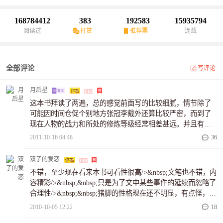
武尊！梁三的书群：群一：139735153；群二：274673223（空）；
群：11269273（满）！76376881（未满）！梁三完本作品：《都市
168784412
383
192583
15935794
之古武风流》！！
阅读过
打赏
推荐票
连载
全部评论
写评论
月后星
这本书拜读了两遍，总的感觉前面写的比较细腻，情节除了
可能因时间仓促个别地方张冠李戴外还算比较严密，而到了
现在人物的战力和所处的修炼等级经常相差甚远。并且有些
地方不甚合理，比如文中小青老黑是可以施展升天，但在和
2011-10-16 04:48
36
紫薇教主和东方晨交战都有性命之忧了都不使用，还有老黑
在多次被打的很狼狈的时候从来没有使用过古飞送的扇子等
双子的爱恋
等。不知道妥否，不对之处请谅解！很希望该作品不断精雕
不错，至少现在看来本书可看性很高/>&nbsp;文笔也不错，内
细琢后能成为精品。很喜欢这个作品，每天必读，有时候会
容精彩/>&nbsp;&nbsp;只是为了文中某些事件的延续而忽略了
前后对照着分析一下将会有什么伏笔，哈哈！
合理性/>&nbsp;&nbsp;猪脚的性格现在还不明显，有点怪，或
者说，所作的事情跟性格不大相合/>&nbsp;&nbsp;现在看来，
2010-10-05 12:22
18
是张狂，好战，情商低下/>&nbsp;&nbsp;当然，书中现在出来