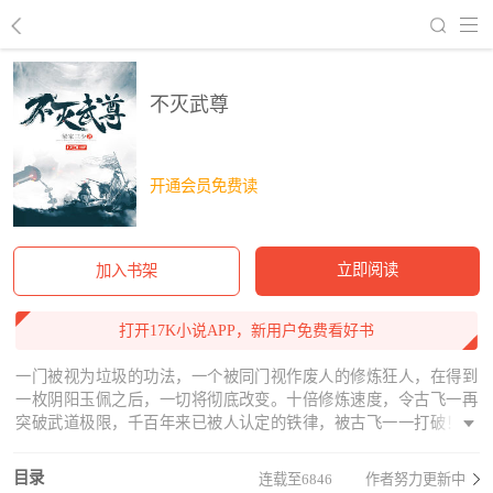
回到书架
不灭武尊
开通会员免费读
立即阅读
加入书架
打开17K小说APP，新用户免费看好书
一门被视为垃圾的功法，一个被同门视作废人的修炼狂人，在得到
一枚阴阳玉佩之后，一切将彻底改变。十倍修炼速度，令古飞一再
突破武道极限，千百年来已被人认定的铁律，被古飞一一打破！奇
迹……古飞不相信奇迹，他相信的只有血和汗，在这个武道已经没
落，真正的武道奥义已经失传的腾龙大陆修炼界，且看古飞如何以
目录
连载至6846
作者努力更新中
武逆天，脚踏道术神通，拳打妖魔鬼怪，怀抱红颜绝色，成就不灭