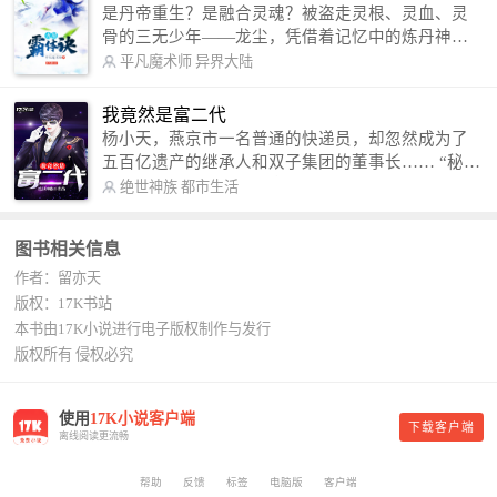
是丹帝重生？是融合灵魂？被盗走灵根、灵血、灵
骨的三无少年——龙尘，凭借着记忆中的炼丹神
术，修行神秘功法九星霸体诀，拨开重重迷雾，解
平凡魔术师
异界大陆
开惊天之局。 手掌天地乾坤，脚踏日月星辰，
勾搭各色美女，镇压恶鬼邪神。 江湖传闻：龙
我竟然是富二代
尘一到，地吼天啸。龙尘一出，鬼泣神哭。 本
杨小天，燕京市一名普通的快递员，却忽然成为了
故事纯属虚构，如有雷同，那就是真事儿，想要对
五百亿遗产的继承人和双子集团的董事长…… “秘
号入座，抓紧时间进群：487963015 微信公众号：
书，给我定制一套百亿富翁的吃喝住行标准！” “好
绝世神族
都市生活
平凡魔术师,或者搜索：pingfanmoshushi1982,公众
的，杨总。” “你晚上在我的床上安排五个嫩模是怎
号上有问必答，福利多多！
么回事？” “回杨总，这就是百亿富翁的标准。” “车
图书相关信息
呢？” “回杨总，开车太堵，已经给你安排了直升
作者：留亦天
机。” 从此，开启杨小天的百亿富翁之旅，只有他不
敢想的，没有秘书办不到的。
版权：17K书站
本书由17K小说进行电子版权制作与发行
版权所有 侵权必究
使用
17K小说客户端
下载客户端
离线阅读更流畅
帮助
反馈
标签
电脑版
客户端