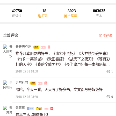
42750
18
3023
803035
阅读过
打赏
推荐票
完本
全部评论
写评论
天天唐亦汐
推荐几本朋友的好书，《盛宠小蛮妃》《大神快到碗里来》
《许你一笑倾城》《欢田喜嫁》《战天下之夜刀》《等待彩
虹的天空》《我的全能男神》《夜半鬼声》每一本都是精选
好书，值得一看，大家多多支持～
2018-05-31 18:58
1
是阿杉阿
哈哈，今天一看，天天写了好多书，文文都写得超级好
2018-12-05 08:30
0
紫蕙蕙
恭喜完本~期待新书！