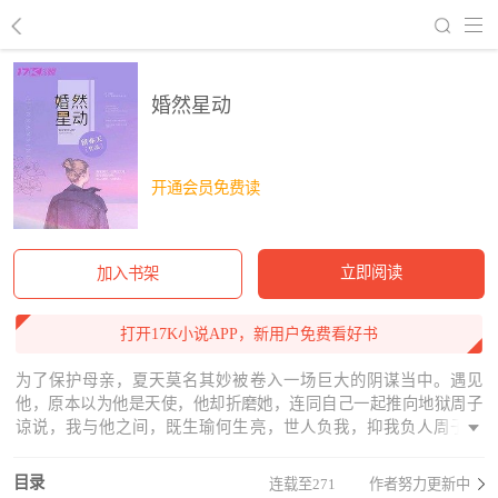
回到书架
婚然星动
开通会员免费读
立即阅读
加入书架
打开17K小说APP，新用户免费看好书
为了保护母亲，夏天莫名其妙被卷入一场巨大的阴谋当中。遇见
他，原本以为他是天使，他却折磨她，连同自己一起推向地狱周子
谅说，我与他之间，既生瑜何生亮，世人负我，抑我负人周子瑜
说，夏天，我希望陪你走下去这场以恨开头，以悲结尾的游戏，谁
又在不知不觉中失了真心
目录
连载至271
作者努力更新中