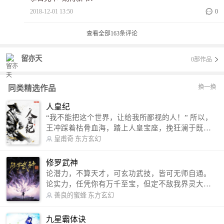
2018-12-01 13:50
0
查看全部
163
条评论
留亦天
0部作品
换一换
同类精选作品
人皇纪
“我不能把这个世界，让给我所鄙视的人！” 所以，
王冲踩着枯骨血海，踏上人皇宝座，挽狂澜于既
倒，扶大厦之将倾，成就了一段无上的传说！ 微信
皇甫奇
东方玄幻
公众号：皇甫奇 （微信号：huangfuqi1985） 新浪
微博：皇甫奇（地址：http://weibo.com/u/25284575
修罗武神
87） QQ交流群：320238210【普通群】 574501330
论潜力，不算天才，可玄功武技，皆可无师自通。
【VIP订阅群】 欢迎大家关注。
论实力，任凭你有万千至宝，但定不敌我界灵大
军。 我是谁？天下众生视我为修罗，却不知，我以
善良的蜜蜂
东方玄幻
修罗成武神。 （想看修罗武神番外，请关注蜜蜂微
信公众号：善良的蜜蜂后援会）
九星霸体诀