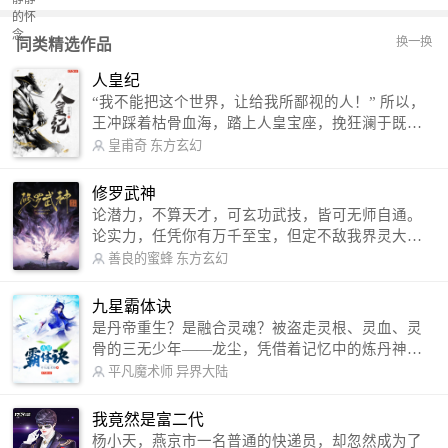
换一换
同类精选作品
人皇纪
“我不能把这个世界，让给我所鄙视的人！” 所以，
王冲踩着枯骨血海，踏上人皇宝座，挽狂澜于既
倒，扶大厦之将倾，成就了一段无上的传说！ 微信
皇甫奇
东方玄幻
公众号：皇甫奇 （微信号：huangfuqi1985） 新浪
微博：皇甫奇（地址：http://weibo.com/u/25284575
修罗武神
87） QQ交流群：320238210【普通群】 574501330
论潜力，不算天才，可玄功武技，皆可无师自通。
【VIP订阅群】 欢迎大家关注。
论实力，任凭你有万千至宝，但定不敌我界灵大
军。 我是谁？天下众生视我为修罗，却不知，我以
善良的蜜蜂
东方玄幻
修罗成武神。 （想看修罗武神番外，请关注蜜蜂微
信公众号：善良的蜜蜂后援会）
九星霸体诀
是丹帝重生？是融合灵魂？被盗走灵根、灵血、灵
骨的三无少年——龙尘，凭借着记忆中的炼丹神
术，修行神秘功法九星霸体诀，拨开重重迷雾，解
平凡魔术师
异界大陆
开惊天之局。 手掌天地乾坤，脚踏日月星辰，
勾搭各色美女，镇压恶鬼邪神。 江湖传闻：龙
我竟然是富二代
尘一到，地吼天啸。龙尘一出，鬼泣神哭。 本
杨小天，燕京市一名普通的快递员，却忽然成为了