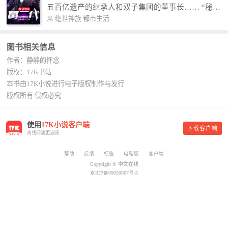
故事纯属虚构，如有雷同，那就是真事儿，想要对
五百亿遗产的继承人和双子集团的董事长…… “秘
号入座，抓紧时间进群：487963015 微信公众号：
书，给我定制一套百亿富翁的吃喝住行标准！” “好
绝世神族
都市生活
平凡魔术师,或者搜索：pingfanmoshushi1982,公众
的，杨总。” “你晚上在我的床上安排五个嫩模是怎
号上有问必答，福利多多！
么回事？” “回杨总，这就是百亿富翁的标准。” “车
图书相关信息
呢？” “回杨总，开车太堵，已经给你安排了直升
作者：静静的怀念
机。” 从此，开启杨小天的百亿富翁之旅，只有他不
敢想的，没有秘书办不到的。
版权：17K书站
本书由17K小说进行电子版权制作与发行
版权所有 侵权必究
使用
17K小说客户端
下载客户端
离线阅读更流畅
帮助
反馈
标签
电脑版
客户端
Copyright © 中文在线
京ICP备09030667号-5