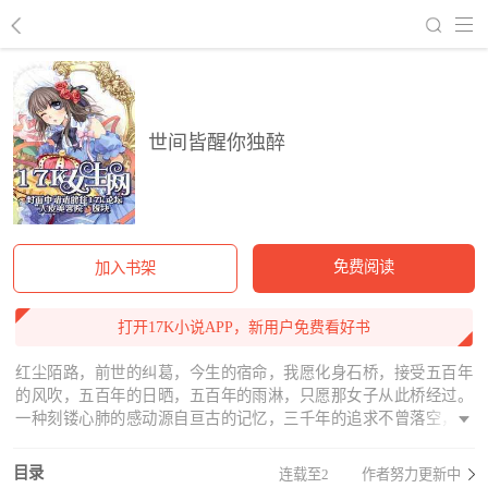
回到书架
世间皆醒你独醉
免费阅读
加入书架
打开17K小说APP，新用户免费看好书
红尘陌路，前世的纠葛，今生的宿命，我愿化身石桥，接受五百年
的风吹，五百年的日晒，五百年的雨淋，只愿那女子从此桥经过。
一种刻镂心肺的感动源自亘古的记忆，三千年的追求不曾落空，她
赠与的烛光，带他逾越三千年的津渡
目录
连载至2
作者努力更新中