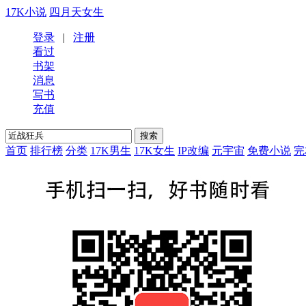
17K小说
四月天女生
登录
|
注册
看过
书架
消息
写书
充值
首页
排行榜
分类
17K男生
17K女生
IP改编
元宇宙
免费小说
完