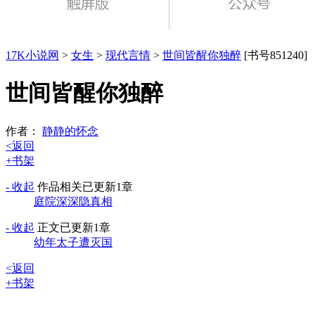
17K小说网
>
女生
>
现代言情
>
世间皆醒你独醉
[书号851240]
世间皆醒你独醉
作者：
静静的怀念
<返回
+书架
- 收起
作品相关
已更新1章
庭院深深隐真相
- 收起
正文
已更新1章
幼年太子遭灭国
<返回
+书架