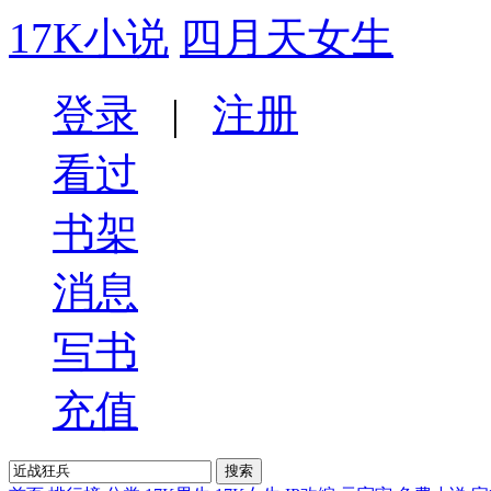
17K小说
四月天女生
登录
|
注册
看过
书架
消息
写书
充值