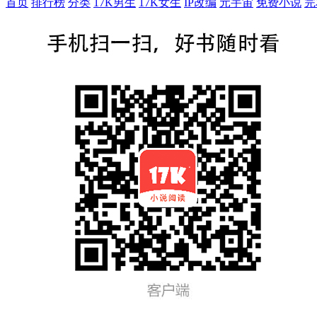
首页
排行榜
分类
17K男生
17K女生
IP改编
元宇宙
免费小说
完