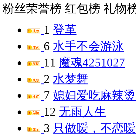
粉丝荣誉榜
红包榜
礼物
1
登革
6
水手不会游泳
11
魔魂4251027
2
水梦舞
7
媳妇爱吃麻辣烫
12
无雨人生
3
只做嗳，不恋嗳