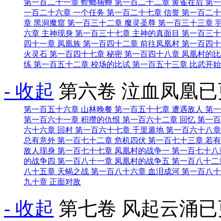
第一百二十一章 螳螂捕蝉
第一百二十二章 黄雀在后
第一
一百二十六章 一个任务
第一百二十七章 信誉
第一百二十
章 黑洞魔窟
第一百三十二章 魔灵圣尊
第一百三十三章 
六章 主神现身
第一百三十七章 主神的真面目
第一百三十
四十一章 凤凰族
第一百四十二章 前往凤凰村
第一百四十
火灵石
第一百四十七章 秘密
第一百四十八章 凤凰村的
练
第一百五十二章 校场的比试
第一百五十三章 比武开
- 收起
第六卷 泣血凤凰
已
第一百五十六章 山林晚餐
第一百五十七章 遭遇敌人
第一
第一百六十一章 积攒的仇恨
第一百六十二章 回忆
第一百
六十六章 回村
第一百六十七章 千里遁地
第一百六十八章
总有意外
第一百七十二章 危机四伏
第一百七十三章 若
敌人现身
第一百七十七章 凤凰村的战争一
第一百七十八
的战争四
第一百八十一章 凤凰村的战争五
第一百八十二
八十五章 天蝎之战
第一百八十六章 血泪成河
第一百八十
九十章 正面对敌
- 收起
第七卷 风起云涌
已