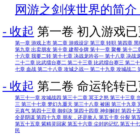
网游之剑侠世界的简介
- 收起
第一卷 初入游戏
已
第一章 游戏上市
第二章 游戏设定
第三章 转职
第四章 
第九章 出卖朋友
第十章 建帮令牌
第十一章 聚餐
第十二
十六章 我要二转
第十七章 决战龙吟谷一
第十八章 决战
二十二章 比武擂台赛二
第二十三章 比武擂台赛三
第二十
七章 血战
第二十八章 攻城之战一
第二十九章 攻城战二
- 收起
第二卷 命运轮转
已
第三十一章 攻城战四
第三十二章 冥王之怒
第三十三章 
三
第三十七章 梦幻九重天
第三十八章 被困
第三十九章 
元真气
第四十三章 御剑决
第四十四章 神剑解封
第四十
全是阴谋
第四十九章 朋友，还是敌人
第五十章 分裂
第
第五十五章 紫精灵回家
第五十六章 尘封的记忆
第五十七
民