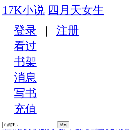
17K小说
四月天女生
登录
|
注册
看过
书架
消息
写书
充值