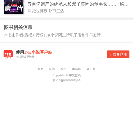
故事纯属虚构，如有雷同，那就是真事儿，想要对
五百亿遗产的继承人和双子集团的董事长…… “秘
号入座，抓紧时间进群：487963015 微信公众号：
书，给我定制一套百亿富翁的吃喝住行标准！” “好
绝世神族
都市生活
平凡魔术师,或者搜索：pingfanmoshushi1982,公众
的，杨总。” “你晚上在我的床上安排五个嫩模是怎
号上有问必答，福利多多！
么回事？” “回杨总，这就是百亿富翁的标准。” “车
图书相关信息
呢？” “回杨总，开车太堵，已经给你安排了直升
本书由作者/版权方授权17K小说网进行电子版制作与发行。
机。” 从此，开启杨小天的百亿富翁之旅，只有他不
敢想的，没有秘书办不到的。
使用
17K小说客户端
下载客户端
离线阅读更流畅
帮助
反馈
标签
电脑版
客户端
Copyright © 中文在线
京ICP备09030667号-5