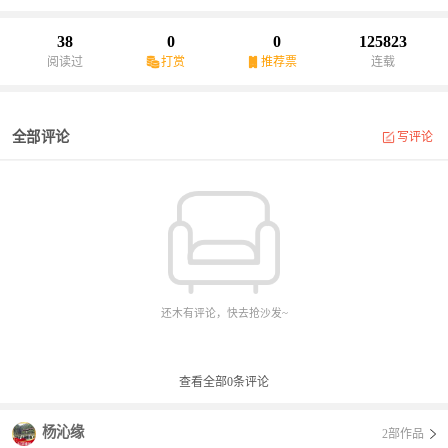
38
0
0
125823
阅读过
打赏
推荐票
连载
全部评论
写评论
还木有评论，快去抢沙发~
查看全部
0
条评论
杨沁缘
2部作品