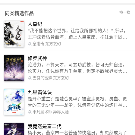
换一换
同类精选作品
人皇纪
“我不能把这个世界，让给我所鄙视的人！” 所以，
王冲踩着枯骨血海，踏上人皇宝座，挽狂澜于既
倒，扶大厦之将倾，成就了一段无上的传说！ 微信
皇甫奇
东方玄幻
公众号：皇甫奇 （微信号：huangfuqi1985） 新浪
微博：皇甫奇（地址：http://weibo.com/u/25284575
修罗武神
87） QQ交流群：320238210【普通群】 574501330
论潜力，不算天才，可玄功武技，皆可无师自通。
【VIP订阅群】 欢迎大家关注。
论实力，任凭你有万千至宝，但定不敌我界灵大
军。 我是谁？天下众生视我为修罗，却不知，我以
善良的蜜蜂
东方玄幻
修罗成武神。 （想看修罗武神番外，请关注蜜蜂微
信公众号：善良的蜜蜂后援会）
九星霸体诀
是丹帝重生？是融合灵魂？被盗走灵根、灵血、灵
骨的三无少年——龙尘，凭借着记忆中的炼丹神
术，修行神秘功法九星霸体诀，拨开重重迷雾，解
平凡魔术师
异界大陆
开惊天之局。 手掌天地乾坤，脚踏日月星辰，
勾搭各色美女，镇压恶鬼邪神。 江湖传闻：龙
我竟然是富二代
尘一到，地吼天啸。龙尘一出，鬼泣神哭。 本
杨小天，燕京市一名普通的快递员，却忽然成为了