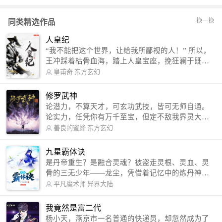
换一换
同类精选作品
人皇纪
“我不能把这个世界，让给我所鄙视的人！” 所以，
王冲踩着枯骨血海，踏上人皇宝座，挽狂澜于既
倒，扶大厦之将倾，成就了一段无上的传说！ 微信
皇甫奇
东方玄幻
公众号：皇甫奇 （微信号：huangfuqi1985） 新浪
微博：皇甫奇（地址：http://weibo.com/u/25284575
修罗武神
87） QQ交流群：320238210【普通群】 574501330
论潜力，不算天才，可玄功武技，皆可无师自通。
【VIP订阅群】 欢迎大家关注。
论实力，任凭你有万千至宝，但定不敌我界灵大
军。 我是谁？天下众生视我为修罗，却不知，我以
善良的蜜蜂
东方玄幻
修罗成武神。 （想看修罗武神番外，请关注蜜蜂微
信公众号：善良的蜜蜂后援会）
九星霸体诀
是丹帝重生？是融合灵魂？被盗走灵根、灵血、灵
骨的三无少年——龙尘，凭借着记忆中的炼丹神
术，修行神秘功法九星霸体诀，拨开重重迷雾，解
平凡魔术师
异界大陆
开惊天之局。 手掌天地乾坤，脚踏日月星辰，
勾搭各色美女，镇压恶鬼邪神。 江湖传闻：龙
我竟然是富二代
尘一到，地吼天啸。龙尘一出，鬼泣神哭。 本
杨小天，燕京市一名普通的快递员，却忽然成为了