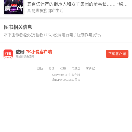
故事纯属虚构，如有雷同，那就是真事儿，想要对
五百亿遗产的继承人和双子集团的董事长…… “秘
号入座，抓紧时间进群：487963015 微信公众号：
书，给我定制一套百亿富翁的吃喝住行标准！” “好
绝世神族
都市生活
平凡魔术师,或者搜索：pingfanmoshushi1982,公众
的，杨总。” “你晚上在我的床上安排五个嫩模是怎
号上有问必答，福利多多！
么回事？” “回杨总，这就是百亿富翁的标准。” “车
图书相关信息
呢？” “回杨总，开车太堵，已经给你安排了直升
本书由作者/版权方授权17K小说网进行电子版制作与发行。
机。” 从此，开启杨小天的百亿富翁之旅，只有他不
敢想的，没有秘书办不到的。
使用
17K小说客户端
下载客户端
离线阅读更流畅
帮助
反馈
标签
电脑版
客户端
Copyright © 中文在线
京ICP备09030667号-5