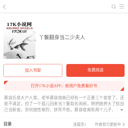
回到书架
丫鬟翻身当二少夫人
免费阅读
加入书架
打开17K小说APP，新用户免费看好书
慕容氏是大户人家，老爷慕容宿离已经有一个正妻三个妾室了，还
是不满足，捡了一个孤儿回来当丫鬟取名闹闹，想把她养大了给自
己当新妾，奈何她性格烈，拼死不依。慕容宿离有两个儿子，大儿
子慕容邶梦，小儿子慕容释涎。他不择手段都想把闹闹留在家里，
于是把闹闹许配给慕容邶梦当妾室，慕容邶梦不珍惜，闹闹跟他和
目录
连载至1
作者努力更新中
离了。他再把闹闹许配给慕容释涎，慕容释涎乐得给了她正室位