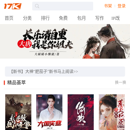
书架
登录
首页
分类
排行
免费
包月
写作
IP改编
【征文】2024北京中轴线征文火热上线，万元奖金等你来！>>
【活动】17K小说17周年站庆活动福利多多，邀你参与！>>
【新书】大神“肥茄子”新书马上阅读>>
【热门】《狂飙》官方授权同名小说>>
精品荟萃
换一换
【原著】《流浪地球》小说点击阅读>>
【重磅】“开元奖”“奇想奖”获奖作品名单>>
【专属粉丝群】招募中！点击回复0进群>>
【重磅】梦想积分全新上线！为爱发电，筑梦起航>>