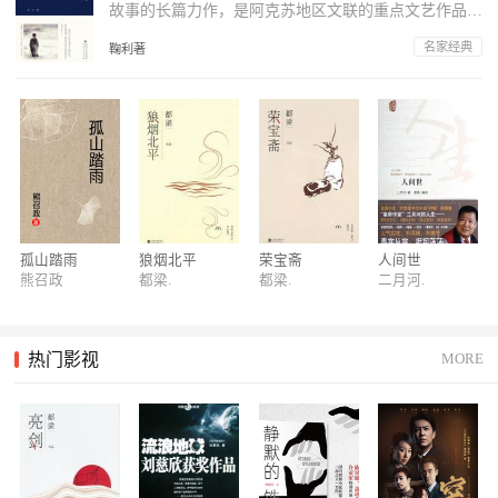
故事的长篇力作，是阿克苏地区文联的重点文艺作品扶
持项目工程。描述了上世纪60年代到70年...
名家经典
鞠利著
80万书友熬夜追的书
80万书友熬夜追，宅家这些天，全靠这个书单里的好书下
饭！
好书全本看：折扣不限时！
保住你的钱包，这些完结好书全本购买，好看还优惠！
孤山踏雨
狼烟北平
荣宝斋
人间世
女频新书，抢鲜看！
熊召政
都梁.
都梁.
二月河.
“报告总裁，夫人被送去非洲挖矿已经三年了。” “她后悔了
吗?” “没有。她一点矿没挖，时间全用来在17K小说网看小说
了。还说2020年的爆款书单，一定要看!”
热门影视
MORE
2019年，最火爆书单来了！
那些让你看了又看，看完还不过瘾，能够抵御过节无聊尴尬
的好书，都给你整理出来了！
大神老施新书：霸婿崛起！