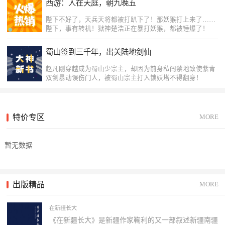
西游：人在天庭，朝九晚五
陛下不好了，天兵天将都被打趴下了！那妖猴打上来了……
陛下，事有转机！狱神楚浩正在暴打妖猴，都被锤爆了！
蜀山签到三千年，出关陆地剑仙
赵凡刚穿越成为蜀山少宗主，却因为前身私闯禁地致使紫青
双剑暴动误伤门人，被蜀山宗主打入锁妖塔不得翻身！
逃荒？替嫁福妃手握千亿物资
特价专区
MORE
现代女特工，穿越逃荒，手握千亿物资，一路娇养病娇战
神，霸气复仇。
暂无数据
独断万古
龙纹战神惊天变，独断万古冠军侯。我叫方休，谁惹我，我
就和他至死方休
出版精品
MORE
原来医生爽文这么上头？
在新疆长大
致敬抗疫一线的医护人员
《在新疆长大》是新疆作家鞠利的又一部叙述新疆南疆