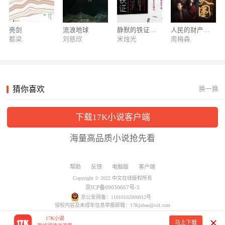
美女总裁嫁给世家废物二少爷，受尽白眼与嘲讽却不离不
弃，终等到蛰伏数年废物二少爷一朝崛起，搅动风云，成就
亮剑
流浪地球
静默的铁证（网剧《真相》原著）
人民的财产（电视剧《突围》原著）
最强夫婿！
都梁.
刘慈欣
米烛光
周梅森.
大神肥茄子新书：近身狂婿
上门女婿大婚后离奇失踪，杳无音讯。再现身时，他变身护
妻狂魔，软饭硬吃；如同一头下山猛虎，王者归来，名扬天
下！
猜你喜欢
换一换
鬼谷子：智慧游戏系列丛书！
鬼谷子深不可测的智慧，带你走向人生成功的巅峰！
下载17K小说客户端
海量高品质小说抢先看
大神伪戒新书：第九特区
灾变过后，满目疮痍。粮食匮乏，资源紧俏，局势混乱，从
帮助
反馈
电脑版
客户端
待规划区杀出来的青年，崛起于第九特区！
Copyright © 2022 中文在线版权所有
京ICP备09030667号-5
【北京十月文学月】火爆热销书
京公安网备：11010102000012号
侵权内容及未成年信息举报邮箱：17Kjubao@col.com
北京十月文学月，火爆热销书展！
17K小说
马上下载