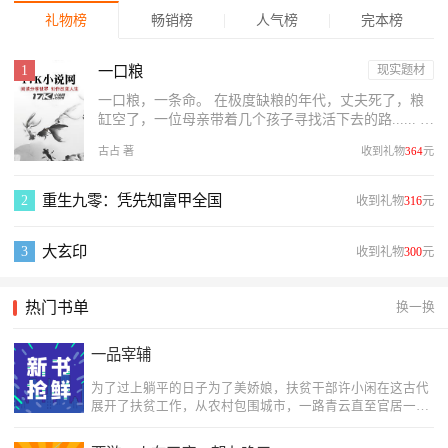
礼物榜
畅销榜
人气榜
完本榜
一口粮
现实题材
一口粮，一条命。 在极度缺粮的年代，丈夫死了，粮
缸空了，一位母亲带着几个孩子寻找活下去的路...... 母
亲发现粮仓的土坯墙上有道缝，她让儿子钻进去。但她
古占 著
收到礼物
364
元
没想到...
重生九零：凭先知富甲全国
收到礼物
316
元
大玄印
收到礼物
300
元
热门书单
换一换
一品宰辅
为了过上躺平的日子为了美娇娘，扶贫干部许小闲在这古代
展开了扶贫工作，从农村包围城市，一路青云直至官居一
品！