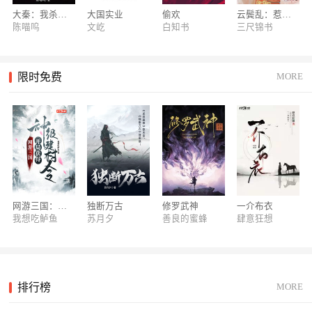
【征文】2024北京中轴线征文火热上线，万元奖金等你来！>>
大秦：我杀敌就能变强
大国实业
偷欢
云鬓乱：惹上奸臣逃不掉
陈喵呜
文屹
白知书
三尺锦书
【活动】17K小说17周年站庆活动福利多多，邀你参与！>>
【新书】大神“肥茄子”新书马上阅读>>
限时免费
MORE
【热门】《狂飙》官方授权同名小说>>
【原著】《流浪地球》小说点击阅读>>
【重磅】“开元奖”“奇想奖”获奖作品名单>>
【专属粉丝群】招募中！点击回复0进群>>
【重磅】梦想积分全新上线！为爱发电，筑梦起航>>
网游三国：开局获得神级建村令
独断万古
修罗武神
一介布衣
我想吃鲈鱼
苏月夕
善良的蜜蜂
肆意狂想
排行榜
MORE