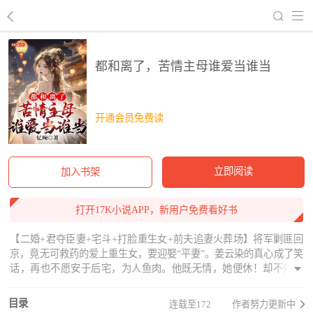
回到书架
都和离了，苦情主母谁爱当谁当
开通会员免费读
立即阅读
加入书架
打开17K小说APP，新用户免费看好书
【二婚+君夺臣妻+宅斗+打脸重生女+前夫追妻火葬场】将军剿匪回
京，竟无可救药的爱上重生女，要迎娶“平妻”。姜云染的真心成了笑
话，再也不愿安于后宅，为人鱼肉。他既无情，她便休！却不知，
自己早就落入摄政王的情网之中。刚和离，就换来男人肆无忌惮、
忍到极致便疯狂的掠夺，“我的腰力，你不喜欢？”姜云染扶腰逃离，
目录
连载至172
作者努力更新中
可开门，却对上了前夫错愕崩溃的目光。自此，她神清气爽，扬眉