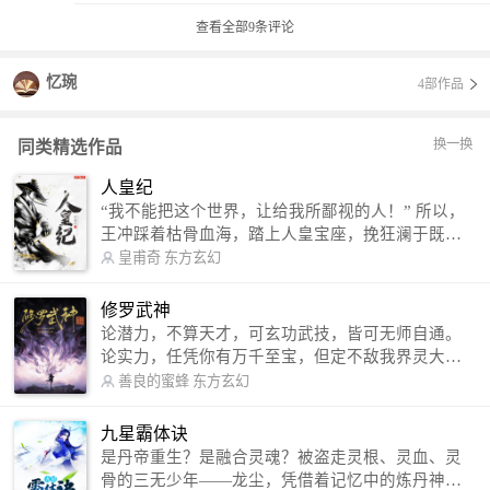
查看全部
9
条评论
忆琬
4部作品
换一换
同类精选作品
人皇纪
“我不能把这个世界，让给我所鄙视的人！” 所以，
王冲踩着枯骨血海，踏上人皇宝座，挽狂澜于既
倒，扶大厦之将倾，成就了一段无上的传说！ 微信
皇甫奇
东方玄幻
公众号：皇甫奇 （微信号：huangfuqi1985） 新浪
微博：皇甫奇（地址：http://weibo.com/u/25284575
修罗武神
87） QQ交流群：320238210【普通群】 574501330
论潜力，不算天才，可玄功武技，皆可无师自通。
【VIP订阅群】 欢迎大家关注。
论实力，任凭你有万千至宝，但定不敌我界灵大
军。 我是谁？天下众生视我为修罗，却不知，我以
善良的蜜蜂
东方玄幻
修罗成武神。 （想看修罗武神番外，请关注蜜蜂微
信公众号：善良的蜜蜂后援会）
九星霸体诀
是丹帝重生？是融合灵魂？被盗走灵根、灵血、灵
骨的三无少年——龙尘，凭借着记忆中的炼丹神