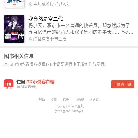
术，修行神秘功法九星霸体诀，拨开重重迷雾，解
平凡魔术师
异界大陆
开惊天之局。 手掌天地乾坤，脚踏日月星辰，
勾搭各色美女，镇压恶鬼邪神。 江湖传闻：龙
我竟然是富二代
尘一到，地吼天啸。龙尘一出，鬼泣神哭。 本
杨小天，燕京市一名普通的快递员，却忽然成为了
故事纯属虚构，如有雷同，那就是真事儿，想要对
五百亿遗产的继承人和双子集团的董事长…… “秘
号入座，抓紧时间进群：487963015 微信公众号：
书，给我定制一套百亿富翁的吃喝住行标准！” “好
绝世神族
都市生活
平凡魔术师,或者搜索：pingfanmoshushi1982,公众
的，杨总。” “你晚上在我的床上安排五个嫩模是怎
号上有问必答，福利多多！
么回事？” “回杨总，这就是百亿富翁的标准。” “车
图书相关信息
呢？” “回杨总，开车太堵，已经给你安排了直升
本书由作者/版权方授权17K小说网进行电子版制作与发行。
机。” 从此，开启杨小天的百亿富翁之旅，只有他不
敢想的，没有秘书办不到的。
使用
17K小说客户端
下载客户端
离线阅读更流畅
帮助
反馈
标签
电脑版
客户端
Copyright © 中文在线
京ICP备09030667号-5