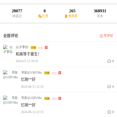
吐气。
28077
0
265
368931
阅读过
打赏
推荐票
完本
全部评论
写评论
公子李白
和离等于重生！
2024-07-11 19:45
0
书友lj5158VMn
忆琬**好
2024-06-15 22:19
0
书友lj5158VMn
忆琬**好
2024-06-14 22:33
0