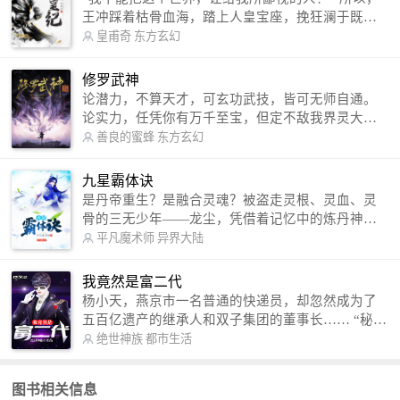
王冲踩着枯骨血海，踏上人皇宝座，挽狂澜于既
倒，扶大厦之将倾，成就了一段无上的传说！ 微信
皇甫奇
东方玄幻
公众号：皇甫奇 （微信号：huangfuqi1985） 新浪
微博：皇甫奇（地址：http://weibo.com/u/25284575
修罗武神
87） QQ交流群：320238210【普通群】 574501330
论潜力，不算天才，可玄功武技，皆可无师自通。
【VIP订阅群】 欢迎大家关注。
论实力，任凭你有万千至宝，但定不敌我界灵大
军。 我是谁？天下众生视我为修罗，却不知，我以
善良的蜜蜂
东方玄幻
修罗成武神。 （想看修罗武神番外，请关注蜜蜂微
信公众号：善良的蜜蜂后援会）
九星霸体诀
是丹帝重生？是融合灵魂？被盗走灵根、灵血、灵
骨的三无少年——龙尘，凭借着记忆中的炼丹神
术，修行神秘功法九星霸体诀，拨开重重迷雾，解
平凡魔术师
异界大陆
开惊天之局。 手掌天地乾坤，脚踏日月星辰，
勾搭各色美女，镇压恶鬼邪神。 江湖传闻：龙
我竟然是富二代
尘一到，地吼天啸。龙尘一出，鬼泣神哭。 本
杨小天，燕京市一名普通的快递员，却忽然成为了
故事纯属虚构，如有雷同，那就是真事儿，想要对
五百亿遗产的继承人和双子集团的董事长…… “秘
号入座，抓紧时间进群：487963015 微信公众号：
书，给我定制一套百亿富翁的吃喝住行标准！” “好
绝世神族
都市生活
平凡魔术师,或者搜索：pingfanmoshushi1982,公众
的，杨总。” “你晚上在我的床上安排五个嫩模是怎
号上有问必答，福利多多！
么回事？” “回杨总，这就是百亿富翁的标准。” “车
图书相关信息
呢？” “回杨总，开车太堵，已经给你安排了直升