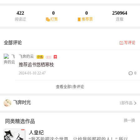
422
0
0
250964
阅读过
打赏
推荐票
连载
全部评论
写评论
飞奔的云
推荐追书悠栖寒枝
2024-01-10 22:47
0
查看全部
1
条评论
飞奔时光
1部作品
换一换
同类精选作品
人皇纪
“我不能把这个世界，让给我所鄙视的人！” 所以，