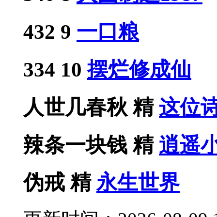
432
9
一口粮
334
10
摆烂修成仙
人世几春秋
精
这位
辣条一块钱
精
逍遥
伪戒
精
永生世界