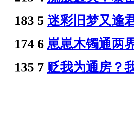
183
5
迷彩旧梦又逢
174
6
崽崽木镯通两界，
135
7
贬我为通房？我带
124
8
都重生了，谁还惯
109
9
恶毒女配只想苟，