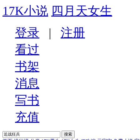
17K小说
四月天女生
登录
|
注册
看过
书架
消息
写书
充值