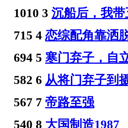
1010
3
沉船后，我带五
715
4
恋综配角靠洒脱人
694
5
寒门弃子，自立门
582
6
从将门弃子到摄政
567
7
帝路至强
540
8
大国制造1987