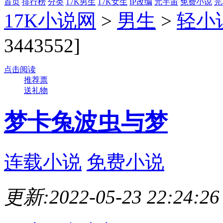
首页
排行榜
分类
17K男生
17K女生
IP改编
元宇宙
免费小说
完
17K小说网
>
男生
>
轻小
3443552]
点击阅读
推荐票
送礼物
梦卡兔波虫与梦
连载小说
免费小说
更新:2022-05-23 22:24:26