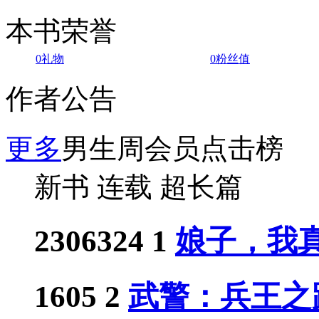
本书荣誉
0
礼物
0
粉丝值
作者公告
更多
男生周会员点击榜
新书
连载
超长篇
2306324
1
娘子，我真
1605
2
武警：兵王之