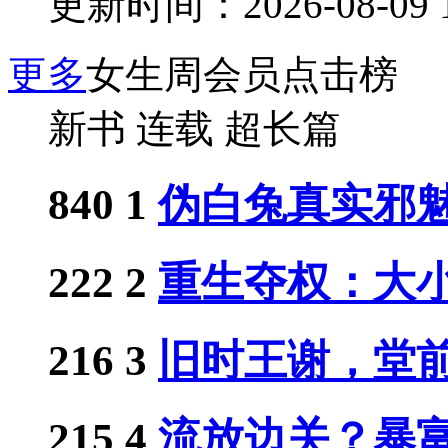
更新时间：2026-08-09 1
更多
女生周会员点击榜
新书
连载
超长篇
840
1
伪白兔真实邪
222
2
重生夺权：大小姐
216
3
旧时王谢，堂
215
4
流放边关？暴富从