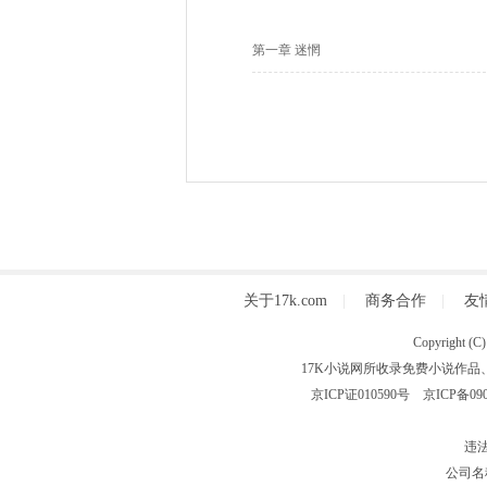
第一章 迷惘
关于17k.com
|
商务合作
|
友
Copyright
17K小说网所收录免费小说作品
京ICP证010590号
京ICP备090
违法
公司名