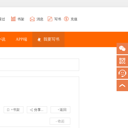
看过
书架
消息
写书
充值
小说
APP端
我要写书
+书架
分享...
<返回
- 收起