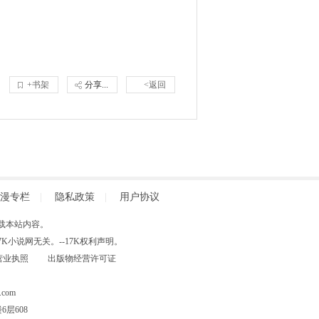
+书架
分享...
<返回
漫专栏
|
隐私政策
|
用户协议
得擅自转载本站内容。
小说网无关。--17K权利声明。
营业执照
出版物经营许可证
com
层608