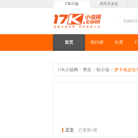
17K小说
四月天女生
首页
排行榜
分类
1
17K小说网
>
男生
>
轻小说
>
梦卡兔波虫
正文
已更新1章