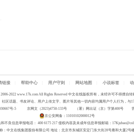
情链接
|
帮助中心
|
用户守则
|
网站地图
|
小说标签
|
动
 (C) 2006-2022 www.17k.com All Rights Reserved 中文在线版权所有，未经许可不
、社区话题、书友评论、用户上传文字、图片等其他一切内容均属用户个人行为，与17K
30667号-5
京网文（2023)4750-133号 （署）网出证（京）字第400号
京公安网备：11010102000012号
和不良信息举报电话： 400 6175 217 侵权内容及未成年信息举报邮箱：17Kjubao@col.
称：中文在线集团股份有限公司 地址：北京市东城区安定门东大街28号雍和大厦2号楼6