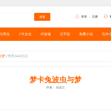
登录
|
注册
7K男生
17K女生
IP改编
元宇宙
免费小说
完本
与梦
[书号3443552]
梦卡兔波虫与梦
作者：
虫虫兰