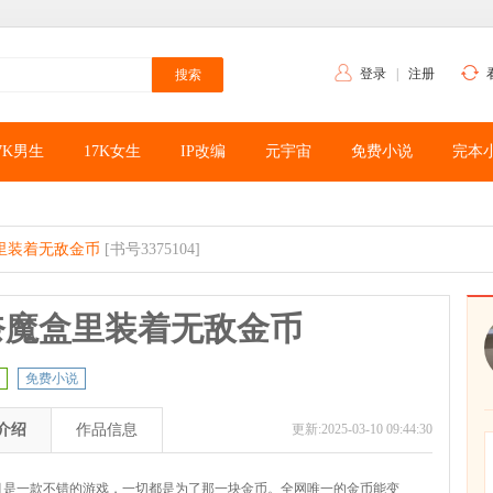
登录
|
注册
7K男生
17K女生
IP改编
元宇宙
免费小说
完本
里装着无敌金币
[书号3375104]
奈魔盒里装着无敌金币
免费小说
介绍
作品信息
更新:2025-03-10 09:44:30
月是一款不错的游戏，一切都是为了那一块金币。全网唯一的金币能变