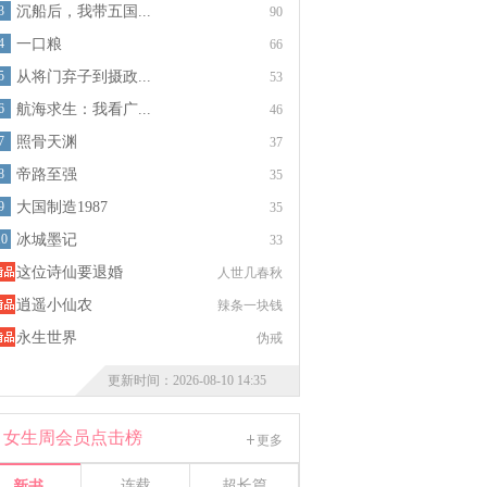
3
沉船后，我带五国...
90
4
一口粮
66
5
从将门弃子到摄政...
53
6
航海求生：我看广...
46
7
照骨天渊
37
8
帝路至强
35
9
大国制造1987
35
10
冰城墨记
33
这位诗仙要退婚
人世几春秋
逍遥小仙农
辣条一块钱
永生世界
伪戒
更新时间：2026-08-10 14:35
女生周会员点击榜
更多
连载
超长篇
新书