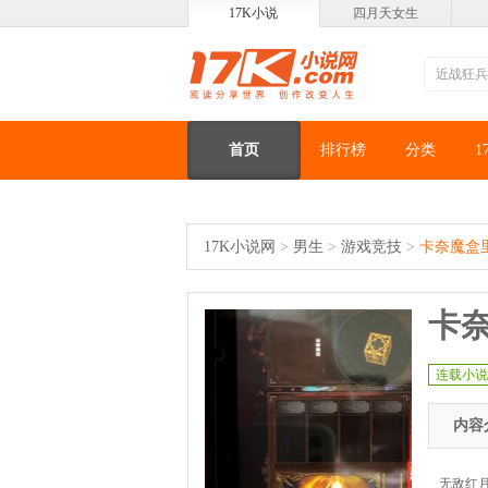
17K小说
四月天女生
首页
排行榜
分类
1
17K小说网
>
男生
>
游戏竞技
>
卡奈魔盒
卡
连载小说
内容
无敌红