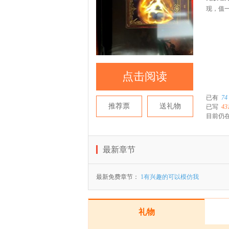
现，值一
点击阅读
已有
74
推荐票
送礼物
已写
43
目前仍在
最新章节
最新免费章节：
1有兴趣的可以模仿我
礼物