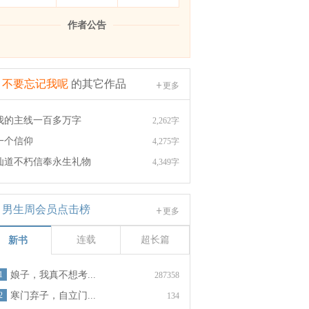
作者公告
不要忘记我呢
的其它作品
更多
我的主线一百多万字
2,262字
一个信仰
4,275字
仙道不朽信奉永生礼物
4,349字
男生周会员点击榜
更多
连载
超长篇
新书
1
娘子，我真不想考...
287358
2
寒门弃子，自立门...
134