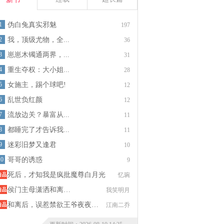
1
伪白兔真实邪魅
197
2
我，顶级尤物，全...
36
3
崽崽木镯通两界，...
31
4
重生夺权：大小姐...
28
5
女施主，踢个球吧!
12
6
乱世负红颜
12
7
流放边关？暴富从...
11
8
都睡完了才告诉我...
11
9
迷彩旧梦又逢君
10
10
哥哥的诱惑
9
死后，才知我是疯批魔尊白月光
忆琬
侯门主母潇洒和离…
我笑明月
和离后，误惹禁欲王爷夜夜…
江南二乔