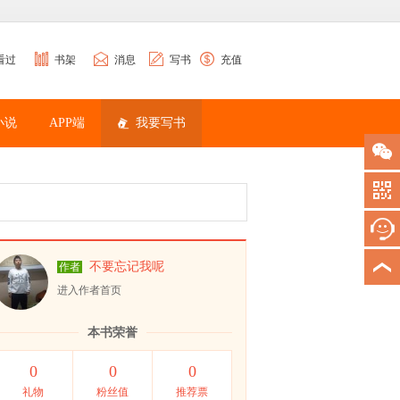
看过
书架
消息
写书
充值
小说
APP端
我要写书
不要忘记我呢
作者
进入作者首页
本书荣誉
0
0
0
礼物
粉丝值
推荐票