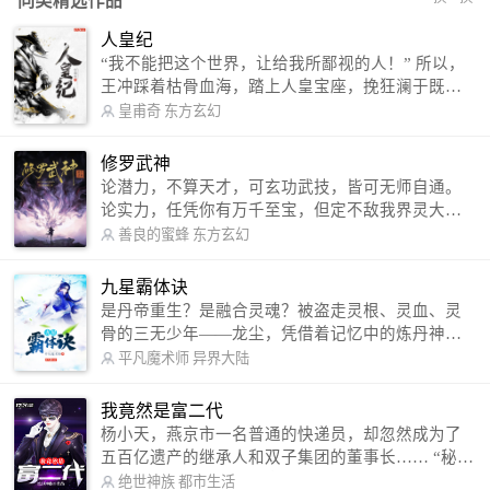
同类精选作品
人皇纪
“我不能把这个世界，让给我所鄙视的人！” 所以，
王冲踩着枯骨血海，踏上人皇宝座，挽狂澜于既
倒，扶大厦之将倾，成就了一段无上的传说！ 微信
皇甫奇
东方玄幻
公众号：皇甫奇 （微信号：huangfuqi1985） 新浪
微博：皇甫奇（地址：http://weibo.com/u/25284575
修罗武神
87） QQ交流群：320238210【普通群】 574501330
论潜力，不算天才，可玄功武技，皆可无师自通。
【VIP订阅群】 欢迎大家关注。
论实力，任凭你有万千至宝，但定不敌我界灵大
军。 我是谁？天下众生视我为修罗，却不知，我以
善良的蜜蜂
东方玄幻
修罗成武神。 （想看修罗武神番外，请关注蜜蜂微
信公众号：善良的蜜蜂后援会）
九星霸体诀
是丹帝重生？是融合灵魂？被盗走灵根、灵血、灵
骨的三无少年——龙尘，凭借着记忆中的炼丹神
术，修行神秘功法九星霸体诀，拨开重重迷雾，解
平凡魔术师
异界大陆
开惊天之局。 手掌天地乾坤，脚踏日月星辰，
勾搭各色美女，镇压恶鬼邪神。 江湖传闻：龙
我竟然是富二代
尘一到，地吼天啸。龙尘一出，鬼泣神哭。 本
杨小天，燕京市一名普通的快递员，却忽然成为了
故事纯属虚构，如有雷同，那就是真事儿，想要对
五百亿遗产的继承人和双子集团的董事长…… “秘
号入座，抓紧时间进群：487963015 微信公众号：
书，给我定制一套百亿富翁的吃喝住行标准！” “好
绝世神族
都市生活