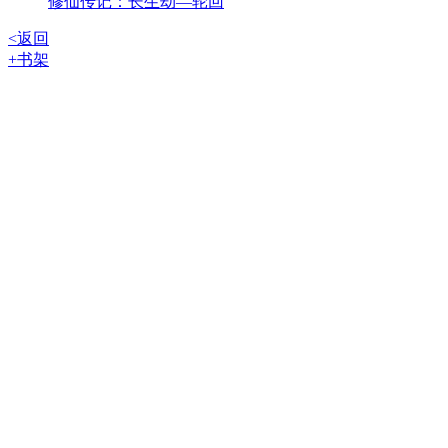
修仙传记：长生劫—轮回
<返回
+书架