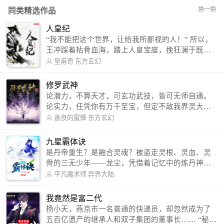
换一换
同类精选作品
人皇纪
“我不能把这个世界，让给我所鄙视的人！” 所以，
王冲踩着枯骨血海，踏上人皇宝座，挽狂澜于既
倒，扶大厦之将倾，成就了一段无上的传说！ 微信
皇甫奇
东方玄幻
公众号：皇甫奇 （微信号：huangfuqi1985） 新浪
微博：皇甫奇（地址：http://weibo.com/u/25284575
修罗武神
87） QQ交流群：320238210【普通群】 574501330
论潜力，不算天才，可玄功武技，皆可无师自通。
【VIP订阅群】 欢迎大家关注。
论实力，任凭你有万千至宝，但定不敌我界灵大
军。 我是谁？天下众生视我为修罗，却不知，我以
善良的蜜蜂
东方玄幻
修罗成武神。 （想看修罗武神番外，请关注蜜蜂微
信公众号：善良的蜜蜂后援会）
九星霸体诀
是丹帝重生？是融合灵魂？被盗走灵根、灵血、灵
骨的三无少年——龙尘，凭借着记忆中的炼丹神
术，修行神秘功法九星霸体诀，拨开重重迷雾，解
平凡魔术师
异界大陆
开惊天之局。 手掌天地乾坤，脚踏日月星辰，
勾搭各色美女，镇压恶鬼邪神。 江湖传闻：龙
我竟然是富二代
尘一到，地吼天啸。龙尘一出，鬼泣神哭。 本
杨小天，燕京市一名普通的快递员，却忽然成为了
故事纯属虚构，如有雷同，那就是真事儿，想要对
五百亿遗产的继承人和双子集团的董事长…… “秘