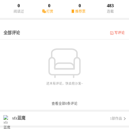
0
0
0
483
阅读过
打赏
推荐票
连载
全部评论
写评论
还木有评论，快去抢沙发~
查看全部
0
条评论
xfz蓝鹰
1部作品