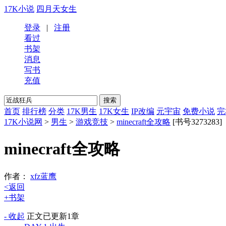
17K小说
四月天女生
登录
|
注册
看过
书架
消息
写书
充值
首页
排行榜
分类
17K男生
17K女生
IP改编
元宇宙
免费小说
完
17K小说网
>
男生
>
游戏竞技
>
minecraft全攻略
[书号3273283]
minecraft全攻略
作者：
xfz蓝鹰
<返回
+书架
- 收起
正文
已更新1章