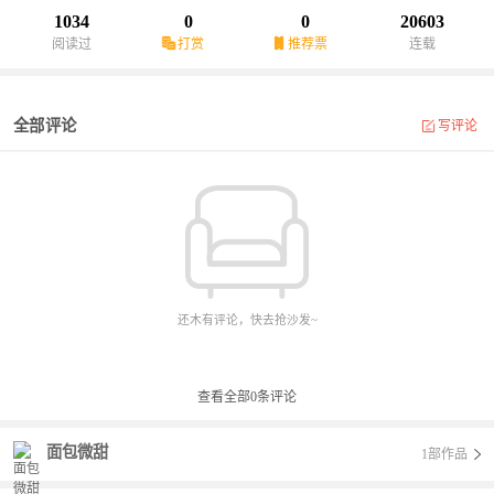
1034
0
0
20603
阅读过
打赏
推荐票
连载
全部评论
写评论
还木有评论，快去抢沙发~
查看全部
0
条评论
面包微甜
1部作品