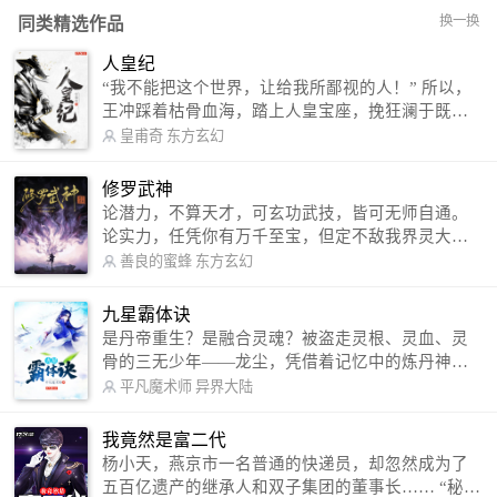
换一换
同类精选作品
人皇纪
“我不能把这个世界，让给我所鄙视的人！” 所以，
王冲踩着枯骨血海，踏上人皇宝座，挽狂澜于既
倒，扶大厦之将倾，成就了一段无上的传说！ 微信
皇甫奇
东方玄幻
公众号：皇甫奇 （微信号：huangfuqi1985） 新浪
微博：皇甫奇（地址：http://weibo.com/u/25284575
修罗武神
87） QQ交流群：320238210【普通群】 574501330
论潜力，不算天才，可玄功武技，皆可无师自通。
【VIP订阅群】 欢迎大家关注。
论实力，任凭你有万千至宝，但定不敌我界灵大
军。 我是谁？天下众生视我为修罗，却不知，我以
善良的蜜蜂
东方玄幻
修罗成武神。 （想看修罗武神番外，请关注蜜蜂微
信公众号：善良的蜜蜂后援会）
九星霸体诀
是丹帝重生？是融合灵魂？被盗走灵根、灵血、灵
骨的三无少年——龙尘，凭借着记忆中的炼丹神
术，修行神秘功法九星霸体诀，拨开重重迷雾，解
平凡魔术师
异界大陆
开惊天之局。 手掌天地乾坤，脚踏日月星辰，
勾搭各色美女，镇压恶鬼邪神。 江湖传闻：龙
我竟然是富二代
尘一到，地吼天啸。龙尘一出，鬼泣神哭。 本
杨小天，燕京市一名普通的快递员，却忽然成为了
故事纯属虚构，如有雷同，那就是真事儿，想要对
五百亿遗产的继承人和双子集团的董事长…… “秘