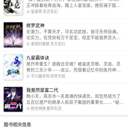
王冲踩着枯骨血海，踏上人皇宝座，挽狂澜于既
倒，扶大厦之将倾，成就了一段无上的传说！ 微信
皇甫奇
东方玄幻
公众号：皇甫奇 （微信号：huangfuqi1985） 新浪
微博：皇甫奇（地址：http://weibo.com/u/25284575
修罗武神
87） QQ交流群：320238210【普通群】 574501330
论潜力，不算天才，可玄功武技，皆可无师自通。
【VIP订阅群】 欢迎大家关注。
论实力，任凭你有万千至宝，但定不敌我界灵大
军。 我是谁？天下众生视我为修罗，却不知，我以
善良的蜜蜂
东方玄幻
修罗成武神。 （想看修罗武神番外，请关注蜜蜂微
信公众号：善良的蜜蜂后援会）
九星霸体诀
是丹帝重生？是融合灵魂？被盗走灵根、灵血、灵
骨的三无少年——龙尘，凭借着记忆中的炼丹神
术，修行神秘功法九星霸体诀，拨开重重迷雾，解
平凡魔术师
异界大陆
开惊天之局。 手掌天地乾坤，脚踏日月星辰，
勾搭各色美女，镇压恶鬼邪神。 江湖传闻：龙
我竟然是富二代
尘一到，地吼天啸。龙尘一出，鬼泣神哭。 本
杨小天，燕京市一名普通的快递员，却忽然成为了
故事纯属虚构，如有雷同，那就是真事儿，想要对
五百亿遗产的继承人和双子集团的董事长…… “秘
号入座，抓紧时间进群：487963015 微信公众号：
书，给我定制一套百亿富翁的吃喝住行标准！” “好
绝世神族
都市生活
平凡魔术师,或者搜索：pingfanmoshushi1982,公众
的，杨总。” “你晚上在我的床上安排五个嫩模是怎
号上有问必答，福利多多！
么回事？” “回杨总，这就是百亿富翁的标准。” “车
图书相关信息
呢？” “回杨总，开车太堵，已经给你安排了直升