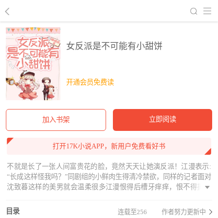
回到书架
女反派是不可能有小甜饼
开通会员免费读
立即阅读
加入书架
打开17K小说APP，新用户免费看好书
不就是长了一张人间富贵花的脸，竟然天天让她演反派！江漫表示:
“长成这样怪我吗？”同剧组的小鲜肉生得清冷禁欲，同样的记者面对
沈致暮这样的美男就会温柔很多江漫恨得后槽牙痒痒，恨不得撕开
那层皮囊扒下他的伪装有朝一日，她得偿所愿，在那旖旎间试图反
抗:“md上当了！”沈·大尾巴狼·致暮一脸无辜:“姐姐自己投怀送抱，难
目录
连载至256
作者努力更新中
道想吃干抹净就跑？”