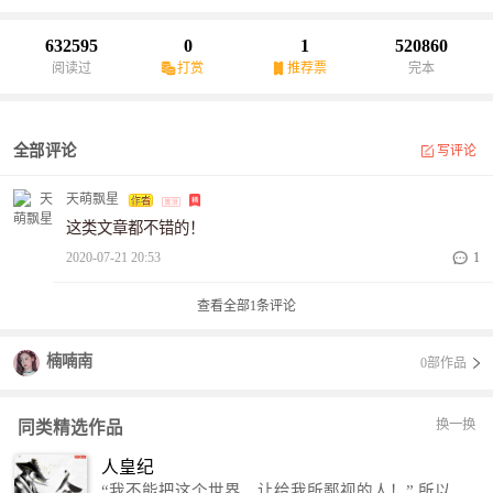
632595
0
1
520860
阅读过
打赏
推荐票
完本
全部评论
写评论
天萌飘星
这类文章都不错的！
2020-07-21 20:53
1
查看全部
1
条评论
楠喃南
0部作品
换一换
同类精选作品
人皇纪
“我不能把这个世界，让给我所鄙视的人！” 所以，