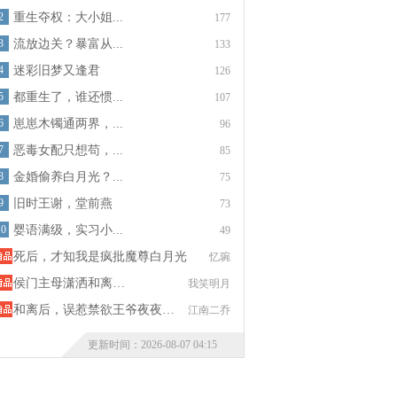
2
重生夺权：大小姐...
177
3
流放边关？暴富从...
133
4
迷彩旧梦又逢君
126
5
都重生了，谁还惯...
107
6
崽崽木镯通两界，...
96
7
恶毒女配只想苟，...
85
8
金婚偷养白月光？...
75
9
旧时王谢，堂前燕
73
10
婴语满级，实习小...
49
死后，才知我是疯批魔尊白月光
忆琬
侯门主母潇洒和离…
我笑明月
和离后，误惹禁欲王爷夜夜…
江南二乔
更新时间：2026-08-07 04:15