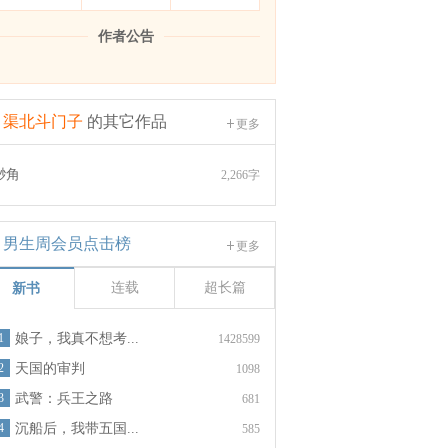
作者公告
渠北斗门子
的其它作品
更多
渺角
2,266字
男生周会员点击榜
更多
连载
超长篇
新书
1
娘子，我真不想考...
1428599
2
天国的审判
1098
3
武警：兵王之路
681
4
沉船后，我带五国...
585