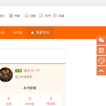
看过
书架
消息
写书
充值
小说
APP端
我要写书
渠北斗门子
作者
进入作者首页
本书荣誉
0
0
0
礼物
粉丝值
推荐票