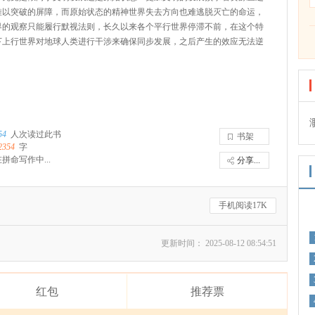
难以突破的屏障，而原始状态的精神世界失去方向也难逃脱灭亡的命运，
界的观察只能履行默视法则，长久以来各个平行世界停滞不前，在这个特
下上行世界对地球人类进行干涉来确保同步发展，之后产生的效应无法逆
54
人次读过此书
书架
2354
字
拼命写作中...
分享...
手机阅读17K
更新时间： 2025-08-12 08:54:51
红包
推荐票