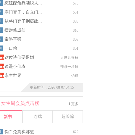
5
恋综配角靠洒脱人...
575
6
寒门弃子，自立门...
531
7
从将门弃子到摄政...
383
8
摆烂修成仙
316
9
帝路至强
308
10
一口粮
301
这位诗仙要退婚
人世几春秋
逍遥小仙农
辣条一块钱
永生世界
伪戒
更新时间：2026-08-07 04:15
女生周会员点击榜
更多
连载
超长篇
新书
1
伪白兔真实邪魅
622