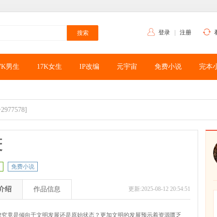
登录
|
注册
7K男生
17K女生
IP改编
元宇宙
免费小说
完本
2977578]
疫
免费小说
介绍
作品信息
更新:2025-08-12 20:54:51
律究竟是倾向于文明发展还是原始状态？更加文明的发展预示着资源匮乏