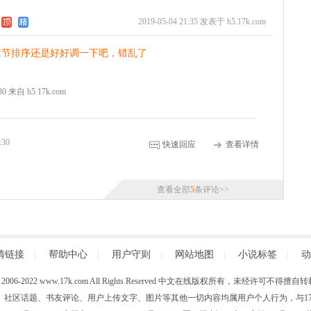
2019-05-04 21:35 发表于 h5.17k.com
章节排序还是好好调一下吧，错乱了
:30 来自 h5.17k.com
:30
快速回应
查看详情
查看全部
5
条评论>>
情链接
|
帮助中心
|
用户守则
|
网站地图
|
小说标签
|
动
 (C) 2006-2022 www.17k.com All Rights Reserved 中文在线版权所有，未经许可不
、社区话题、书友评论、用户上传文字、图片等其他一切内容均属用户个人行为，与17K