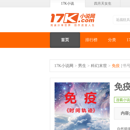
17K小说
四月天女生
首页
排行榜
分类
1
17K小说网
>
男生
>
科幻末世
>
免疫
[书号
免
连载小说
内容
自然规