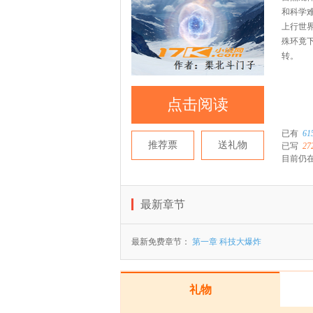
和科学
上行世
殊环竟
转。
点击阅读
已有
61
推荐票
送礼物
已写
27
目前仍在
最新章节
最新免费章节：
第一章 科技大爆炸
礼物