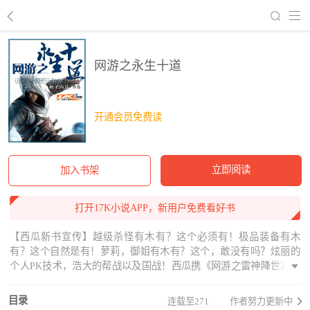
回到书架
网游之永生十道
开通会员免费读
立即阅读
加入书架
打开17K小说APP，新用户免费看好书
【西瓜新书宣传】越级杀怪有木有？这个必须有！极品装备有木
有？这个自然是有！萝莉，御姐有木有？这个，敢没有吗？炫丽的
个人PK技术，浩大的帮战以及国战！西瓜携《网游之雷神降世》，
为您呈现这一切，且看极品法师如何潇洒《灵界》，屹立巅峰！鲜
花，有木有？收藏有木有？
目录
连载至271
作者努力更新中