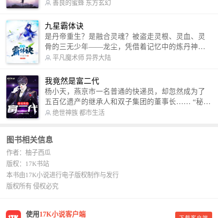
军。 我是谁？天下众生视我为修罗，却不知，我以
善良的蜜蜂
东方玄幻
修罗成武神。 （想看修罗武神番外，请关注蜜蜂微
信公众号：善良的蜜蜂后援会）
九星霸体诀
是丹帝重生？是融合灵魂？被盗走灵根、灵血、灵
骨的三无少年——龙尘，凭借着记忆中的炼丹神
术，修行神秘功法九星霸体诀，拨开重重迷雾，解
平凡魔术师
异界大陆
开惊天之局。 手掌天地乾坤，脚踏日月星辰，
勾搭各色美女，镇压恶鬼邪神。 江湖传闻：龙
我竟然是富二代
尘一到，地吼天啸。龙尘一出，鬼泣神哭。 本
杨小天，燕京市一名普通的快递员，却忽然成为了
故事纯属虚构，如有雷同，那就是真事儿，想要对
五百亿遗产的继承人和双子集团的董事长…… “秘
号入座，抓紧时间进群：487963015 微信公众号：
书，给我定制一套百亿富翁的吃喝住行标准！” “好
绝世神族
都市生活
平凡魔术师,或者搜索：pingfanmoshushi1982,公众
的，杨总。” “你晚上在我的床上安排五个嫩模是怎
号上有问必答，福利多多！
么回事？” “回杨总，这就是百亿富翁的标准。” “车
图书相关信息
呢？” “回杨总，开车太堵，已经给你安排了直升
作者：柚子西瓜
机。” 从此，开启杨小天的百亿富翁之旅，只有他不
敢想的，没有秘书办不到的。
版权：17K书站
本书由17K小说进行电子版权制作与发行
版权所有 侵权必究
使用
17K小说客户端
下载客户端