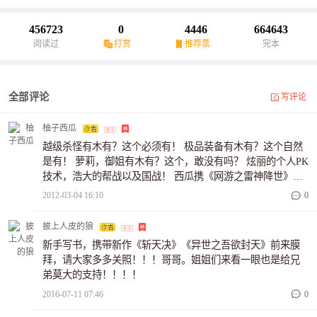
456723
0
4446
664643
阅读过
打赏
推荐票
完本
全部评论
写评论
柚子西瓜
越级杀怪有木有？这个必须有！ 极品装备有木有？这个自然
是有！ 萝莉，御姐有木有？这个，敢没有吗？ 炫丽的个人PK
技术，浩大的帮战以及国战！ 西瓜携《网游之雷神降世》，
为您呈现这一切，且看极品法师如何潇洒《灵界》，屹立巅
2012-03-04 16:10
0
峰！ 鲜花，有木有？收藏有木有？
披上人皮的狼
新手写书，携带新作《斩天决》《异世之吾欲封天》前来膜
拜，请大家多多关照！！！哥哥。姐姐们来看一眼也是给兄
弟莫大的支持！！！！
2016-07-11 07:46
0