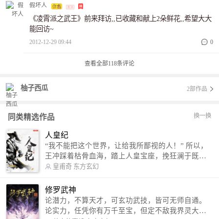
假坏人
《凌霄派之武王》前来拜访,,已收藏和献上2朵鲜花,,希望大大
能回访~
2012-12-29 09:44
0
查看全部
118
条评论
柚子西瓜
2部作品
换一换
同类精选作品
人皇纪
“我不能把这个世界，让给我所鄙视的人！” 所以，
王冲踩着枯骨血海，踏上人皇宝座，挽狂澜于既
倒，扶大厦之将倾，成就了一段无上的传说！ 微信
皇甫奇
东方玄幻
公众号：皇甫奇 （微信号：huangfuqi1985） 新浪
微博：皇甫奇（地址：http://weibo.com/u/25284575
修罗武神
87） QQ交流群：320238210【普通群】 574501330
论潜力，不算天才，可玄功武技，皆可无师自通。
【VIP订阅群】 欢迎大家关注。
论实力，任凭你有万千至宝，但定不敌我界灵大