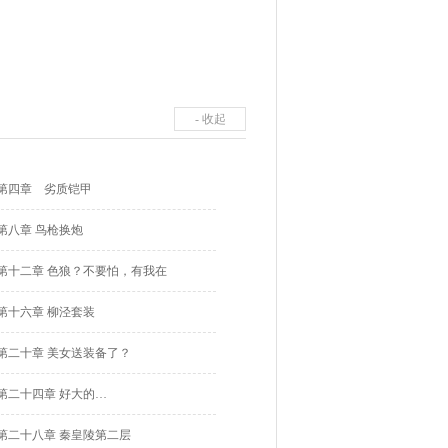
- 收起
第四章 劣质铠甲
第八章 鸟枪换炮
第十二章 色狼？不要怕，有我在
第十六章 柳泾套装
第二十章 美女送装备了？
第二十四章 好大的…
第二十八章 秦皇陵第二层