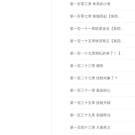
第一百零三章 奇异的小青
第一百零七章 狼烟四起【第四更求收藏】
第一百一十一章眩晕攻击【第四更，求收藏】
第一百一十五章铁背熊王【第四更，求收藏】
第一百一十九章捣乱的来了！【今日第四更】
第一百二十三章 顿悟
第一百二十七章 找错对象了？
第一百三十一章 孤寂的心
第一百三十五章 技能升级
第一百三十九章 初级阵法
第一百四十三章 大秦死士