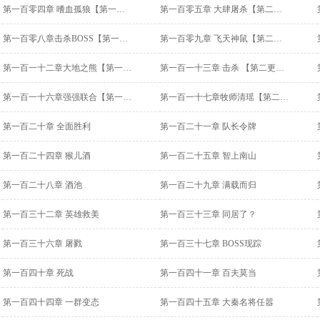
第一百零四章 嗜血孤狼【第一更求收藏】
第一百零五章 大肆屠杀【第二更求收藏】
第一百零八章击杀BOSS【第一更求收藏】
第一百零九章 飞天神鼠【第二更，求收藏】
第一百一十二章大地之熊【第一更，求收藏】
第一百一十三章 击杀 【第二更，求收藏】
第一百一十六章强强联合【第一更，求收藏】
第一百一十七章牧师清瑶【第二更，求收藏】
第一百二十章 全面胜利
第一百二十一章 队长令牌
第一百二十四章 猴儿酒
第一百二十五章 智上南山
第一百二十八章 酒池
第一百二十九章 满载而归
第一百三十二章 英雄救美
第一百三十三章 同居了？
第一百三十六章 屠戮
第一百三十七章 BOSS现踪
第一百四十章 死战
第一百四十一章 百夫莫当
第一百四十四章 一群变态
第一百四十五章 大秦名将任嚣