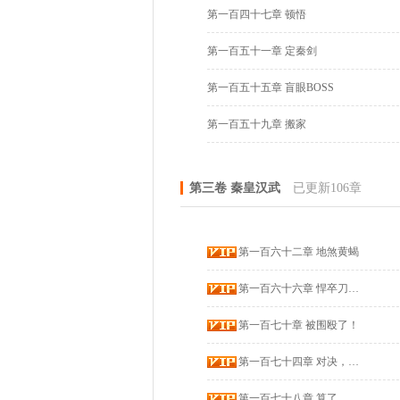
第一百四十七章 顿悟
第一百五十一章 定秦剑
第一百五十五章 盲眼BOSS
第一百五十九章 搬家
第三卷 秦皇汉武
已更新106章
第一百六十二章 地煞黄蝎
第一百六十六章 悍卒刀，升级！
第一百七十章 被围殴了！
第一百七十四章 对决，二当家
第一百七十八章 算了，你还是去死吧！