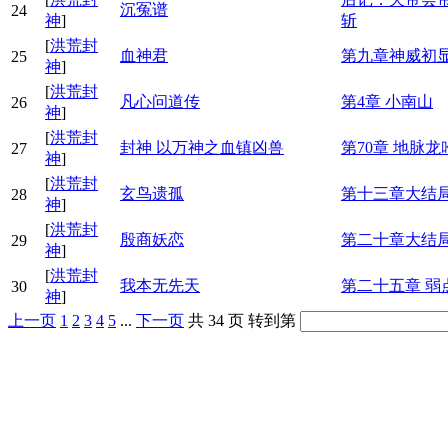
沉冤谱
24
神
]
斩
[
洪荒封
血神君
第九章神威初
25
神
]
[
洪荒封
凡心问道传
第4章 小南山
26
神
]
[
洪荒封
封神 以万神之血镇凶兽
第70章 地脉
27
神
]
[
洪荒封
玄鸟遗孤
第十三章大结
28
神
]
[
洪荒封
殷商妖恋
第二十章大结
29
神
]
[
洪荒封
我本无先天
第二十五章 弱
30
神
]
上一页
1
2
3
4
5
...
下一页
共 34 页
转到第