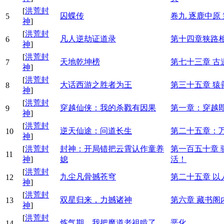
[
洪荒封
囚蝶传
卷九 逐鹿中原 
5
神
]
[
洪荒封
凡人逆劫证道录
第十四章狭路
6
神
]
[
洪荒封
天地乾坤榜
第七十三章 古
7
神
]
[
洪荒封
大话西游之胜者为王
第三十五章 猿
8
神
]
[
洪荒封
穿越仙侠：我的杀戮有因果
第一章：穿越
9
神
]
[
洪荒封
逆天仙途：问道长生
第二十五章：
10
神
]
[
洪荒封
封神：开局错把云霄认作童养
第一百五十章
11
神
]
媳
活！
[
洪荒封
九尘凡骨撼苍穹
第二十五章 以
12
神
]
[
洪荒封
双星归来，力撼诸神
第六章 藏书阁
13
神
]
[
洪荒封
炼气期，我把魔道老祖啃了
恶化
14