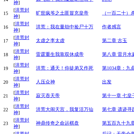
神
]
[
洪荒封
旷世疯爷之土匪冒充皇帝
（一百二十）
15
神
]
[
洪荒封
洪荒：我在量劫中捡尸十万
作者感言
16
神
]
[
洪荒封
太虚之李太虚
第二章 古玉
17
神
]
[
洪荒封
雷霆重生我靠双休成帝
第八章 雷月
18
神
]
[
洪荒封
洪荒：通天！你徒弟又作死
第1034章：
19
神
]
[
洪荒封
人压众神
出发
20
神
]
[
洪荒封
寂灭吞天帝
第十一章 七皇
21
神
]
[
洪荒封
洪荒大闹天宫，我复活万仙
第七章 遗迹
22
神
]
[
洪荒封
神鼎传奇之命运棋盘
第五百九十九章
23
神
]
[
洪荒封
后记：天帝会