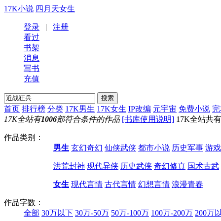
17K小说
四月天女生
登录
|
注册
看过
书架
消息
写书
充值
首页
排行榜
分类
17K男生
17K女生
IP改编
元宇宙
免费小说
完
17K全站有
1006
部符合条件的作品
[书库使用说明]
17K全站共有
作品类别：
男生
玄幻奇幻
仙侠武侠
都市小说
历史军事
游戏
洪荒封神
现代异侠
历史武侠
奇幻修真
国术古武
女生
现代言情
古代言情
幻想言情
浪漫青春
作品字数：
全部
30万以下
30万-50万
50万-100万
100万-200万
200万