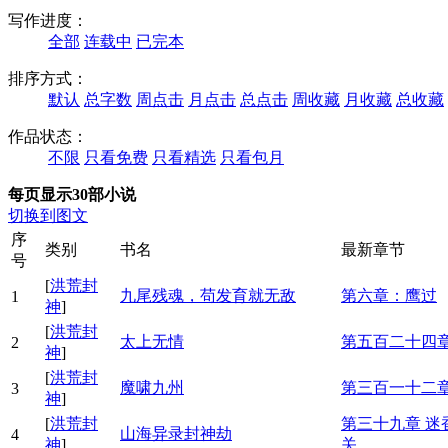
写作进度：
全部
连载中
已完本
排序方式：
默认
总字数
周点击
月点击
总点击
周收藏
月收藏
总收藏
作品状态：
不限
只看免费
只看精选
只看包月
每页显示30部小说
切换到图文
序
类别
书名
最新章节
号
[
洪荒封
九尾残魂，苟发育就无敌
第六章：鹰过
1
神
]
[
洪荒封
太上无情
第五百二十四章
2
神
]
[
洪荒封
魔啸九州
第三百一十二章
3
神
]
[
洪荒封
第三十九章 
山海异录封神劫
4
神
]
关