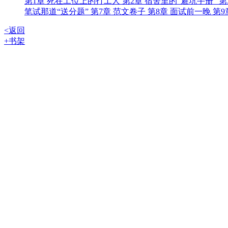
第1章 死在工位上的打工人
第2章 宿舍里的“避坑手册”
第
笔试那道“送分题”
第7章 范文卷子
第8章 面试前一晚
第9
<返回
+书架