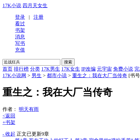
17K小说
四月天女生
登录
|
注册
看过
书架
消息
写书
充值
首页
排行榜
分类
17K男生
17K女生
IP改编
元宇宙
免费小说
完
17K小说网
>
男生
>
都市小说
>
重生之：我在大厂当传奇
[书号3
重生之：我在大厂当传奇
作者：
明天有雨
<返回
+书架
- 收起
正文
已更新9章