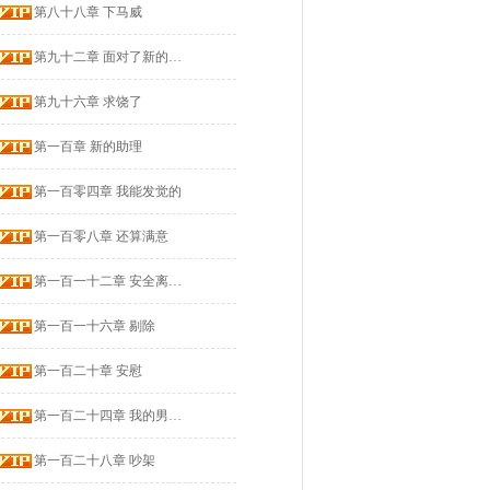
第八十八章 下马威
第九十二章 面对了新的地方
第九十六章 求饶了
第一百章 新的助理
第一百零四章 我能发觉的
第一百零八章 还算满意
第一百一十二章 安全离开了
第一百一十六章 剔除
第一百二十章 安慰
第一百二十四章 我的男朋友
第一百二十八章 吵架