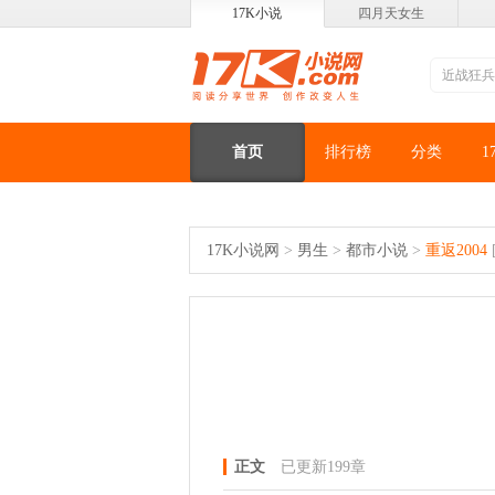
17K小说
四月天女生
首页
排行榜
分类
1
17K小说网
>
男生
>
都市小说
>
重返2004
正文
已更新199章