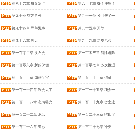
第八十六章 放弃治疗
第八十七章 好了许多了
第九十章 突发意外
第九十一章 捡回来了一条命
第九十四章 寻衅滋事
第九十五章 开除
第九十八章 聊天
第九十九章 送餐风波
第一百零二章 发布会
第一百零三章 解除危险
第一百零六章 新的保镖
第一百零七章 多次推迟
第一百一十章 如获至宝
第一百一十一章 捣乱
第一百一十四章 误会大了
第一百一十五章 我会一直在
第一百一十八章 恋情曝光
第一百一十九章 密室逃脱第一人
第一百二十二章 承认
第一百二十三章 吃饭了
第一百二十六章 道歉
第一百二十七章 冲突