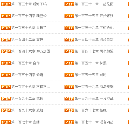
第一百三十章 后悔了吗
第一百三十一章 一起见面
第一百三十四章 我已经完成了
第一百三十五章 开始怀疑
第一百三十八章 举报了
第一百三十九章 下药给他
第一百四十二章 震惊
第一百四十三章 固步自封
第一百四十六章 30万加盟
第一百四十七章 两个加盟
第一百五十章 合作
第一百五十一章 抹黑
第一百五十四章 偷窥
第一百五十五章 威胁
第一百五十八章 不得不承认
第一百五十九章 海岛规则
第一百九十二章 试探
第一百九十三章 一片混乱
第一百九十六章 威胁
第一百六十七章 拒绝
第一百七十章 直播
第一百七十一章 谣言四起