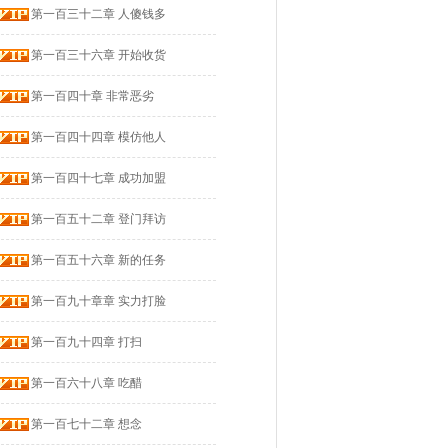
第一百三十二章 人傻钱多
第一百三十六章 开始收货
第一百四十章 非常恶劣
第一百四十四章 模仿他人
第一百四十七章 成功加盟
第一百五十二章 登门拜访
第一百五十六章 新的任务
第一百九十章章 实力打脸
第一百九十四章 打扫
第一百六十八章 吃醋
第一百七十二章 想念