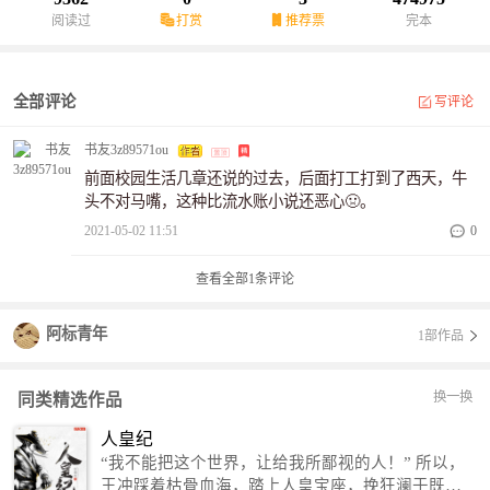
阅读过
打赏
推荐票
完本
全部评论
写评论
书友3z89571ou
前面校园生活几章还说的过去，后面打工打到了西天，牛
头不对马嘴，这种比流水账小说还恶心🤢。
2021-05-02 11:51
0
查看全部
1
条评论
阿标青年
1部作品
换一换
同类精选作品
人皇纪
“我不能把这个世界，让给我所鄙视的人！” 所以，
王冲踩着枯骨血海，踏上人皇宝座，挽狂澜于既