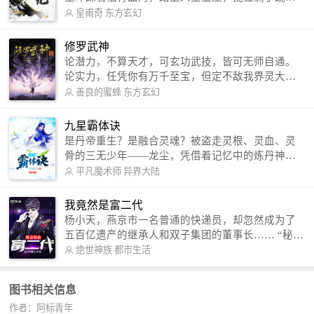
倒，扶大厦之将倾，成就了一段无上的传说！ 微信
皇甫奇
东方玄幻
公众号：皇甫奇 （微信号：huangfuqi1985） 新浪
微博：皇甫奇（地址：http://weibo.com/u/25284575
修罗武神
87） QQ交流群：320238210【普通群】 574501330
论潜力，不算天才，可玄功武技，皆可无师自通。
【VIP订阅群】 欢迎大家关注。
论实力，任凭你有万千至宝，但定不敌我界灵大
军。 我是谁？天下众生视我为修罗，却不知，我以
善良的蜜蜂
东方玄幻
修罗成武神。 （想看修罗武神番外，请关注蜜蜂微
信公众号：善良的蜜蜂后援会）
九星霸体诀
是丹帝重生？是融合灵魂？被盗走灵根、灵血、灵
骨的三无少年——龙尘，凭借着记忆中的炼丹神
术，修行神秘功法九星霸体诀，拨开重重迷雾，解
平凡魔术师
异界大陆
开惊天之局。 手掌天地乾坤，脚踏日月星辰，
勾搭各色美女，镇压恶鬼邪神。 江湖传闻：龙
我竟然是富二代
尘一到，地吼天啸。龙尘一出，鬼泣神哭。 本
杨小天，燕京市一名普通的快递员，却忽然成为了
故事纯属虚构，如有雷同，那就是真事儿，想要对
五百亿遗产的继承人和双子集团的董事长…… “秘
号入座，抓紧时间进群：487963015 微信公众号：
书，给我定制一套百亿富翁的吃喝住行标准！” “好
绝世神族
都市生活
平凡魔术师,或者搜索：pingfanmoshushi1982,公众
的，杨总。” “你晚上在我的床上安排五个嫩模是怎
号上有问必答，福利多多！
么回事？” “回杨总，这就是百亿富翁的标准。” “车
图书相关信息
呢？” “回杨总，开车太堵，已经给你安排了直升
作者：阿标青年
机。” 从此，开启杨小天的百亿富翁之旅，只有他不