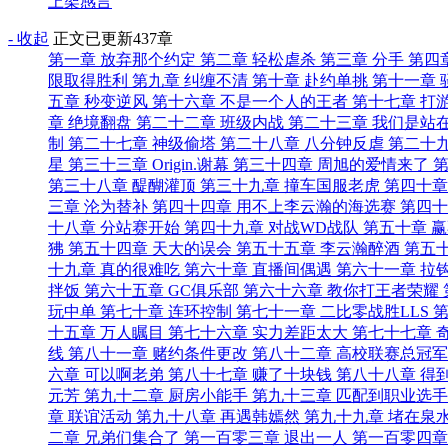
上架感言
- 收起
正文
已更新437章
第一章 放弃那个约定
第二章 轻松虐杀
第三章 分手
第四
限取得胜利
第九章 纠缠不清
第十章 赴约单挑
第十一章 
五章 秒变逆风
第十六章 不是一个人的王者
第十七章 打
章 绝境翻盘
第二十二章 班级内战
第二十三章 我们是站
制
第二十七章 神级偷塔
第二十八章 八分钟反虐
第二十
星
第三十三章 Origin.谢幕
第三十四章 周旭的爱情来了
第三十八章 醍醐灌顶
第三十九章 撞车国服老虎
第四十章
三章 沦为替补
第四十四章 用不上李云瀚的海选赛
第四十
十八章 分站赛开始
第四十九章 对战WD战队
第五十章 
狒
第五十四章 天大的误会
第五十五章 李云瀚醉酒
第五
十九章 真的很难吃
第六十章 直播间偶遇
第六十一章 拉
拌饭
第六十五章 GC俱乐部
第六十六章 教你打王者荣耀
玩中单
第七十章 连环控制
第七十一章 二比零战胜LLS
十五章 万人瞩目
第七十六章 实力差距太大
第七十七章 
线
第八十一章 赌约条件更改
第八十二章 高校联赛总冠
六章 可以啊老弟
第八十七章 赚了十块钱
第八十八章 得
元芳
第九十二章 厨房小能手
第九十三章 匹配到职业选
章 联谊活动
第九十八章 再遇韩嫣然
第九十九章 堵在泉
二章 兄弟们集合了
第一百零三章 退出一人
第一百零四章