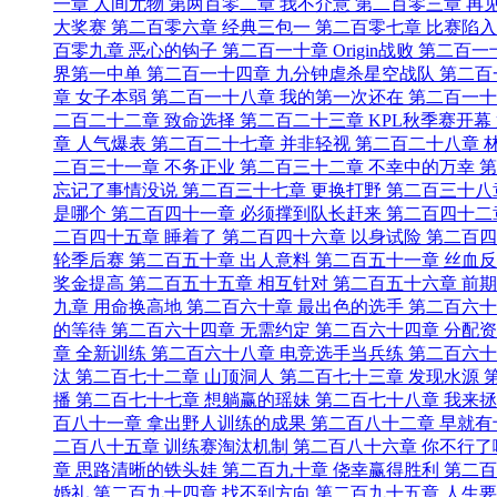
一章 人间尤物
第两百零二章 我不介意
第二百零三章 再
大奖赛
第二百零六章 经典三包一
第二百零七章 比赛陷
百零九章 恶心的钩子
第二百一十章 Origin战败
第二百一
界第一中单
第二百一十四章 九分钟虐杀星空战队
第二百
章 女子本弱
第二百一十八章 我的第一次还在
第二百一十
二百二十二章 致命选择
第二百二十三章 KPL秋季赛开幕
章 人气爆表
第二百二十七章 并非轻视
第二百二十八章 
二百三十一章 不务正业
第二百三十二章 不幸中的万幸
第
忘记了事情没说
第二百三十七章 更换打野
第二百三十八
是哪个
第二百四十一章 必须撑到队长赶来
第二百四十二
二百四十五章 睡着了
第二百四十六章 以身试险
第二百四
轮季后赛
第二百五十章 出人意料
第二百五十一章 丝血
奖金提高
第二百五十五章 相互针对
第二百五十六章 前
九章 用命换高地
第二百六十章 最出色的选手
第二百六十
的等待
第二百六十四章 无需约定
第二百六十四章 分配
章 全新训练
第二百六十八章 电竞选手当兵练
第二百六十
汰
第二百七十二章 山顶洞人
第二百七十三章 发现水源
播
第二百七十七章 想躺赢的瑶妹
第二百七十八章 我来
百八十一章 拿出野人训练的成果
第二百八十二章 早就
二百八十五章 训练赛淘汰机制
第二百八十六章 你不行
章 思路清晰的铁头娃
第二百九十章 侥幸赢得胜利
第二百
婚礼
第二百九十四章 找不到方向
第二百九十五章 人生