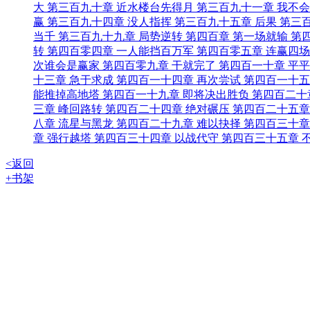
大
第三百九十章 近水楼台先得月
第三百九十一章 我不
赢
第三百九十四章 没人指挥
第三百九十五章 后果
第三
当千
第三百九十九章 局势逆转
第四百章 第一场就输
第
转
第四百零四章 一人能挡百万军
第四百零五章 连赢四
次谁会是赢家
第四百零九章 干就完了
第四百一十章 平
十三章 急于求成
第四百一十四章 再次尝试
第四百一十五
能推掉高地塔
第四百一十九章 即将决出胜负
第四百二十
三章 峰回路转
第四百二十四章 绝对碾压
第四百二十五章
八章 流星与黑龙
第四百二十九章 难以抉择
第四百三十章
章 强行越塔
第四百三十四章 以战代守
第四百三十五章 
<返回
+书架