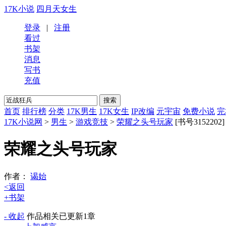
17K小说
四月天女生
登录
|
注册
看过
书架
消息
写书
充值
首页
排行榜
分类
17K男生
17K女生
IP改编
元宇宙
免费小说
完
17K小说网
>
男生
>
游戏竞技
>
荣耀之头号玩家
[书号3152202]
荣耀之头号玩家
作者：
谒始
<返回
+书架
- 收起
作品相关
已更新1章