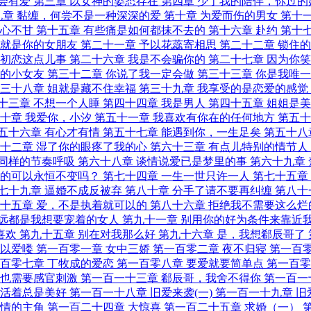
么会有爱
第三章 以女神的姿态存在
第四章 少了我的陪伴，你过
九章 黏缠，何尝不是一种深深的爱
第十章 为爱而伤的男女
第十
 心不甘
第十五章 有些痛是如何都抹不去的
第十六章 赴约
第十
我就是你的女朋友
第二十一章 予以花蕊寄相思
第二十二章 锁住
 初恋这点儿事
第二十六章 我是不会骗你的
第二十七章 因为你
爱的小女友
第三十二章 你说了我一定会做
第三十三章 你是我唯
三十八章 姐就是藏不住幸福
第三十九章 我享受的是恋爱的感觉
十三章 不想一个人睡
第四十四章 我是男人
第四十五章 姐姐是
十章 我爱你，小汐
第五十一章 我喜欢有你在的任何地方
第五十
五十六章 有心才有情
第五十七章 能遇到你，一生足矣
第五十八
十二章 湿了你的眼疼了我的心
第六十三章 有点儿特别的情节人
以同样的节奏呼吸
第六十八章 谈情说爱已是梦里的事
第六十九章
真的可以永恒不变吗？
第七十四章 一生一世只许一人
第七十五章
七十九章 逼婚不成反被弃
第八十章 分手了请不要再纠缠
第八十
十五章 爱，不是执着就可以的
第八十六章 拒绝我不需要这么
永远都是我想要宠着的女人
第九十一章 别用你的好为条件来靠近
喜欢
第九十五章 别在对我那么好
第九十六章 是，我想郗辰哥了
可以爱喽
第一百零一章 女中三娇
第一百零二章 夜不归寝
第一百
百零七章 丁牧成的爱恋
第一百零八章 要爱就要简单点
第一百零
我也需要感官刺激
第一百一十三章 郗辰哥，我舍不得你
第一百一
 活着总是美好
第一百一十八章 旧爱来袭(一)
第一百一十九章 
爱情的主角
第一百二十四章 大惊喜
第一百二十五章 求婚（一）