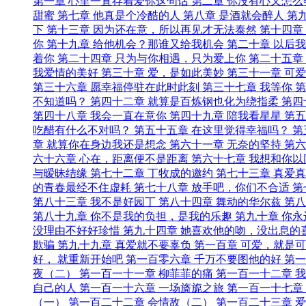
第一章 心里一直存着爱你这句话
第二章 你没有心又怎
甜蜜
第七章 他真是个冷酷的人
第八章 是酒就会醉人
第
下
第十三章 因为还在意，所以再见才无法泰然
第十四章
你
第十九章 给他机会？那谁又给我机会
第二十章 以后
着你
第二十四章 只为与你相遇，只为爱上你
第二十五章
我爱情的美好
第三十章 爱，是如此美妙
第三十一章 可
第三十六章 愿幸福停驻在此时此刻
第三十七章 我等你
第
不知道吗？
第四十二章 就算是百炼钢也化为绕指柔
第四
第四十八章 我会一直在意你
第四十九章 陪我看星星
第五
吃醋有什么不对吗？
第五十五章 在这里觉得幸福吗？
第
章 就算你在身边我还是想念
第六十一章 无奈的坚持
第六
六十六章 心在，距离便不是距离
第六十七章 我想和你
与暧昧结缘
第七十二章 丁牧成的邀约
第七十三章 真爱
的青春最经不住虚耗
第七十八章 放手吧，你们不合适
第
第八十三章 我不是好园丁
第八十四章 舞动的华尔兹
第八
第八十九章 你不是我的负担，是我的乐趣
第九十章 你
没理由不好好珍惜
第九十四章 她喜欢他的吻，没出息的
欺骗
第九十九章 真爱就不要辜负
第一百章 可爱，就是
好， 就重新开始吧
第一百零六章 千万不要图他的好
第一
夜（二）
第一百一十一章 柳菲菲的痛
第一百一十二章 
自己的人
第一百一十六章 一场旖旎之旅
第一百一十七章
（一）
第一百二十二章 会情敌（二）
第一百二十三章 