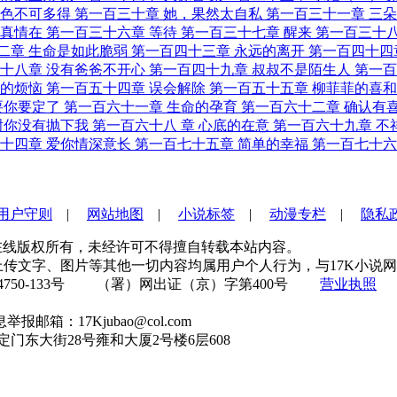
春色不可多得
第一百三十章 她，果然太自私
第一百三十一章 三
有真情在
第一百三十六章 等待
第一百三十七章 醒来
第一百三十八
二章 生命是如此脆弱
第一百四十三章 永远的离开
第一百四十四
十八章 没有爸爸不开心
第一百四十九章 叔叔不是陌生人
第一百
可的烦恼
第一百五十四章 误会解除
第一百五十五章 柳菲菲的喜
要你要定了
第一百六十一章 生命的孕育
第一百六十二章 确认有
谢你没有抛下我
第一百六十八 章 心底的在意
第一百六十九章 不
十四章 爱你情深意长
第一百七十五章 简单的幸福
第一百七十六
用户守则
|
网站地图
|
小说标签
|
动漫专栏
|
隐私
s Reserved 中文在线版权所有，未经许可不得擅自转载本站内容。
传文字、图片等其他一切内容均属用户个人行为，与17K小说网无
750-133号 （署）网出证（京）字第400号
营业执照
邮箱：17Kjubao@col.com
东大街28号雍和大厦2号楼6层608