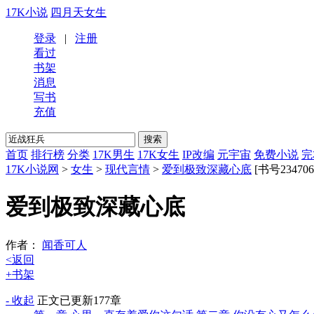
17K小说
四月天女生
登录
|
注册
看过
书架
消息
写书
充值
首页
排行榜
分类
17K男生
17K女生
IP改编
元宇宙
免费小说
完
17K小说网
>
女生
>
现代言情
>
爱到极致深藏心底
[书号234706
爱到极致深藏心底
作者：
闻香可人
<返回
+书架
- 收起
正文
已更新177章