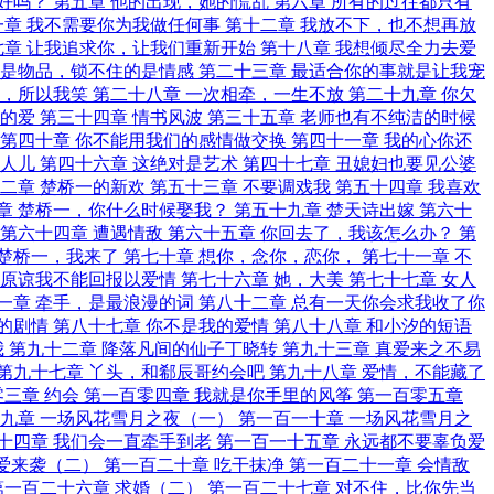
的好吗？
第五章 他的出现，她的慌乱
第六章 所有的过往都只有
一章 我不需要你为我做任何事
第十二章 我放不下，也不想再放
七章 让我追求你，让我们重新开始
第十八章 我想倾尽全力去爱
的是物品，锁不住的是情感
第二十三章 最适合你的事就是让我宠
笑，所以我笑
第二十八章 一次相牵，一生不放
第二十九章 你欠
一的爱
第三十四章 情书风波
第三十五章 老师也有不纯洁的时候
第四十章 你不能用我们的感情做交换
第四十一章 我的心你还
美人儿
第四十六章 这绝对是艺术
第四十七章 丑媳妇也要见公婆
二章 楚桥一的新欢
第五十三章 不要调戏我
第五十四章 我喜欢
章 楚桥一，你什么时候娶我？
第五十九章 楚天诗出嫁
第六十
第六十四章 遭遇情敌
第六十五章 你回去了，我该怎么办？
第
 楚桥一，我来了
第七十章 想你，念你，恋你，
第七十一章 不
 原谅我不能回报以爱情
第七十六章 她，大美
第七十七章 女人
一章 牵手，是最浪漫的词
第八十二章 总有一天你会求我收了你
烂的剧情
第八十七章 你不是我的爱情
第八十八章 和小汐的短语
我
第九十二章 降落凡间的仙子丁晓转
第九十三章 真爱来之不易
第九十七章 丫头，和郗辰哥约会吧
第九十八章 爱情，不能藏了
零三章 约会
第一百零四章 我就是你手里的风筝
第一百零五章
九章 一场风花雪月之夜（一）
第一百一十章 一场风花雪月之
十四章 我们会一直牵手到老
第一百一十五章 永远都不要辜负爱
旧爱来袭（二）
第一百二十章 吃干抹净
第一百二十一章 会情敌
第一百二十六章 求婚（二）
第一百二十七章 对不住，比你先当