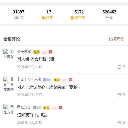
撩》已连载，欢迎入坑
31897
17
5172
520462
阅读过
打赏
推荐票
完本
全部评论
写评论
公子傲双
可人姐 还会开新书嘛
2020-06-29 14:44
0
非古非今非末来
可人，永保童心，永葆美丽！想念~
2020-06-01 16:27
0
困在方寸
过来支持下。哈。
2020-05-03 21:43
0