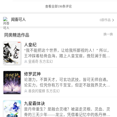
查看全部
196
条评论
闻香可人
0部作品
换一换
同类精选作品
人皇纪
“我不能把这个世界，让给我所鄙视的人！” 所以，
王冲踩着枯骨血海，踏上人皇宝座，挽狂澜于既
倒，扶大厦之将倾，成就了一段无上的传说！ 微信
皇甫奇
东方玄幻
公众号：皇甫奇 （微信号：huangfuqi1985） 新浪
微博：皇甫奇（地址：http://weibo.com/u/25284575
修罗武神
87） QQ交流群：320238210【普通群】 574501330
论潜力，不算天才，可玄功武技，皆可无师自通。
【VIP订阅群】 欢迎大家关注。
论实力，任凭你有万千至宝，但定不敌我界灵大
军。 我是谁？天下众生视我为修罗，却不知，我以
善良的蜜蜂
东方玄幻
修罗成武神。 （想看修罗武神番外，请关注蜜蜂微
信公众号：善良的蜜蜂后援会）
九星霸体诀
是丹帝重生？是融合灵魂？被盗走灵根、灵血、灵
骨的三无少年——龙尘，凭借着记忆中的炼丹神