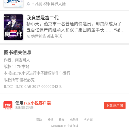
术，修行神秘功法九星霸体诀，拨开重重迷雾，解
平凡魔术师
异界大陆
开惊天之局。 手掌天地乾坤，脚踏日月星辰，
勾搭各色美女，镇压恶鬼邪神。 江湖传闻：龙
我竟然是富二代
尘一到，地吼天啸。龙尘一出，鬼泣神哭。 本
杨小天，燕京市一名普通的快递员，却忽然成为了
故事纯属虚构，如有雷同，那就是真事儿，想要对
五百亿遗产的继承人和双子集团的董事长…… “秘
号入座，抓紧时间进群：487963015 微信公众号：
书，给我定制一套百亿富翁的吃喝住行标准！” “好
绝世神族
都市生活
平凡魔术师,或者搜索：pingfanmoshushi1982,公众
的，杨总。” “你晚上在我的床上安排五个嫩模是怎
号上有问必答，福利多多！
么回事？” “回杨总，这就是百亿富翁的标准。” “车
图书相关信息
呢？” “回杨总，开车太堵，已经给你安排了直升
作者：闻香可人
机。” 从此，开启杨小天的百亿富翁之旅，只有他不
敢想的，没有秘书办不到的。
版权：17K书站
本书由17K小说进行电子版权制作与发行
版权所有 侵权必究
ILTC：ILTC 0A9-2017-00000D42-E
使用
17K小说客户端
下载客户端
离线阅读更流畅
帮助
反馈
标签
电脑版
客户端
Copyright © 中文在线