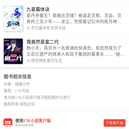
修罗成武神。 （想看修罗武神番外，请关注蜜蜂微
信公众号：善良的蜜蜂后援会）
九星霸体诀
是丹帝重生？是融合灵魂？被盗走灵根、灵血、灵
骨的三无少年——龙尘，凭借着记忆中的炼丹神
术，修行神秘功法九星霸体诀，拨开重重迷雾，解
平凡魔术师
异界大陆
开惊天之局。 手掌天地乾坤，脚踏日月星辰，
勾搭各色美女，镇压恶鬼邪神。 江湖传闻：龙
我竟然是富二代
尘一到，地吼天啸。龙尘一出，鬼泣神哭。 本
杨小天，燕京市一名普通的快递员，却忽然成为了
故事纯属虚构，如有雷同，那就是真事儿，想要对
五百亿遗产的继承人和双子集团的董事长…… “秘
号入座，抓紧时间进群：487963015 微信公众号：
书，给我定制一套百亿富翁的吃喝住行标准！” “好
绝世神族
都市生活
平凡魔术师,或者搜索：pingfanmoshushi1982,公众
的，杨总。” “你晚上在我的床上安排五个嫩模是怎
号上有问必答，福利多多！
么回事？” “回杨总，这就是百亿富翁的标准。” “车
图书相关信息
呢？” “回杨总，开车太堵，已经给你安排了直升
作者：晴楼小竹
机。” 从此，开启杨小天的百亿富翁之旅，只有他不
敢想的，没有秘书办不到的。
版权：17K书站
本书由17K小说进行电子版权制作与发行
版权所有 侵权必究
使用
17K小说客户端
下载客户端
离线阅读更流畅