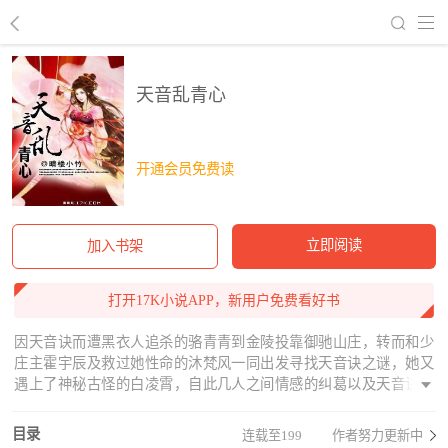
回到书架
天音乱青心
开通会员免费读
立即阅读
加入书架
打开17K小说APP，新用户免费看好书
因天音诀而遭黑衣人追杀的骆青青到金陵投靠御驰山庄，转而和少
庄主霍宇辰及救过她性命的沐梵风一同出发寻找天音诀之谜，她又
遇上了神秘古怪的白凌霄，自此几人之间情感的纠葛以及天音诀的
真相，谁才是一切阴谋的始作俑者····天音诀的秘密被揭开之后，她
又会怎么样·····本书的QQ群145901950，给意见讨论都行，期待你们
目录
连载至199
作者努力更新中
的加入·····