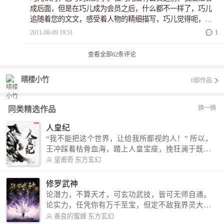
成后面，但是在巧儿成为会员之后，什么都不一样了，巧儿
追随着您的文文，感受着人物的精细描写，巧儿觉得呃，世
上再也没有什么能代替身为作者、作家写的小说了，你我同
2011-08-09 19:51
1
为作者，这网上又有这么多本小说，我相信，你一定写了好
久吧。放心，我们同方为作家的人会支持你的！
查看全部
62
条评论
晴楼小竹
0部作品
换一换
同类精选作品
人皇纪
“我不能把这个世界，让给我所鄙视的人！” 所以，
王冲踩着枯骨血海，踏上人皇宝座，挽狂澜于既
倒，扶大厦之将倾，成就了一段无上的传说！ 微信
皇甫奇
东方玄幻
公众号：皇甫奇 （微信号：huangfuqi1985） 新浪
微博：皇甫奇（地址：http://weibo.com/u/25284575
修罗武神
87） QQ交流群：320238210【普通群】 574501330
论潜力，不算天才，可玄功武技，皆可无师自通。
【VIP订阅群】 欢迎大家关注。
论实力，任凭你有万千至宝，但定不敌我界灵大
军。 我是谁？天下众生视我为修罗，却不知，我以
善良的蜜蜂
东方玄幻