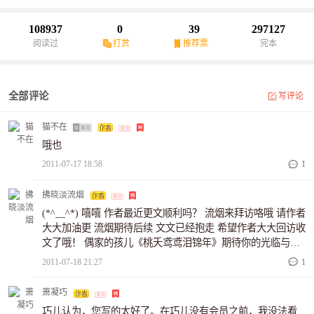
108937
0
39
297127
阅读过
打赏
推荐票
完本
全部评论
写评论
猫不在
哦也
2011-07-17 18:58
1
拂晓淡流烟
(*^__^*) 嘻嘻 作者最近更文顺利吗？ 流烟来拜访咯哦 请作者
大大加油更 流烟期待后续 文文已经抱走 希望作者大大回访收
文了哦！ 偶家的孩儿《桃夭鸢鸢泪锦年》期待你的光临与收
藏！ 努力努力加油加油！！！！
2011-07-18 21:27
1
萧凝巧
巧儿认为，您写的太好了。在巧儿没有会员之前，我没法看