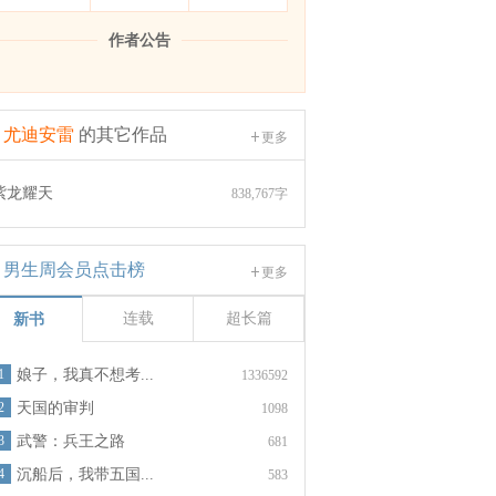
作者公告
尤迪安雷
的其它作品
更多
紫龙耀天
838,767字
男生周会员点击榜
更多
连载
超长篇
新书
1
娘子，我真不想考...
1336592
2
天国的审判
1098
3
武警：兵王之路
681
4
沉船后，我带五国...
583