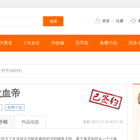
登录
|
注册
7K男生
17K女生
IP改编
元宇宙
免费小说
完本
[书号98899]
龙血帝
免费小说
介绍
作品信息
更新:2013-12-20 00:47:30
是毁灭？在这战火与鲜血遍布的卡利姆多大陆，看主角是如何从一个小角