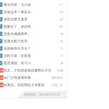
2
重生夺权：大小姐...
177
3
流放边关？暴富从...
133
4
迷彩旧梦又逢君
126
5
都重生了，谁还惯...
107
6
崽崽木镯通两界，...
96
7
恶毒女配只想苟，...
82
8
金婚偷养白月光？...
75
9
旧时王谢，堂前燕
73
10
婴语满级，实习小...
48
死后，才知我是疯批魔尊白月光
忆琬
侯门主母潇洒和离…
我笑明月
和离后，误惹禁欲王爷夜夜…
江南二乔
更新时间：2026-08-07 01:30