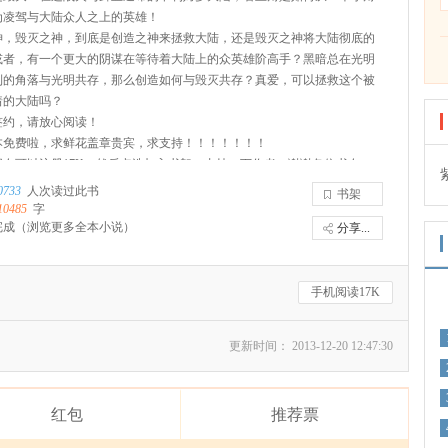
为凌驾与大陆众人之上的英雄！
神，毁灭之神，到底是创造之神来拯救大陆，还是毁灭之神将大陆彻底的
或者，有一个更大的阴谋在等待着大陆上的众英雄阶高手？黑暗总在光明
到的角落与光明共存，那么创造如何与毁灭共存？真爱，可以拯救这个被
着的大陆吗？
签约，请放心阅读！
本免费啦，求鲜花盖章贵宾，求支持！！！！！！！
朋友可以注册17K，然后点选加入书架，支持一下作者，谢谢各位书友
0733
人次读过此书
书架
10485
字
完成
（浏览更多全本小说）
分享...
手机阅读17K
更新时间： 2013-12-20 12:47:30
红包
推荐票