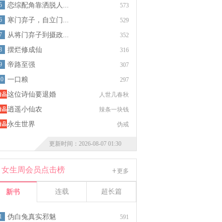
5
恋综配角靠洒脱人...
573
6
寒门弃子，自立门...
529
7
从将门弃子到摄政...
352
8
摆烂修成仙
316
9
帝路至强
307
10
一口粮
297
这位诗仙要退婚
人世几春秋
逍遥小仙农
辣条一块钱
永生世界
伪戒
更新时间：2026-08-07 01:30
女生周会员点击榜
更多
连载
超长篇
新书
1
伪白兔真实邪魅
591