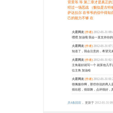
背景等 等 第二章才是真正的
经过一场恶战 （貌似是古特
萨达拉尔 在爷爷的信中得知
己的能力不够 在
火星网友
(作者)
2012-01-31 0
嘿嘿 加油哦 我会一直支持你的哦 
火星网友
(作者)
2012-01-31 0
知道了，我会注意的，希望兄
火星网友
(作者)
2012-01-31 0
主角最好就写一个 就算他几乎
位主角 加油哈
火星网友
(作者)
2012-01-31 0
很佩服你啊，那些你说的商人
很欣慰，很鼓舞，点评很好，
共
4条回应，
更新于
2012-01-31 09