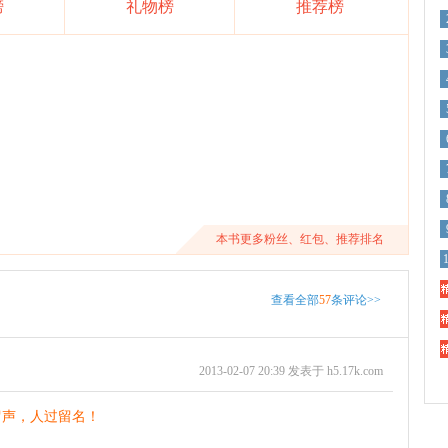
榜
礼物榜
推荐榜
本书更多粉丝、红包、推荐排名
精
查看全部
57
条评论>>
精
精
2013-02-07 20:39 发表于 h5.17k.com
留声，人过留名！