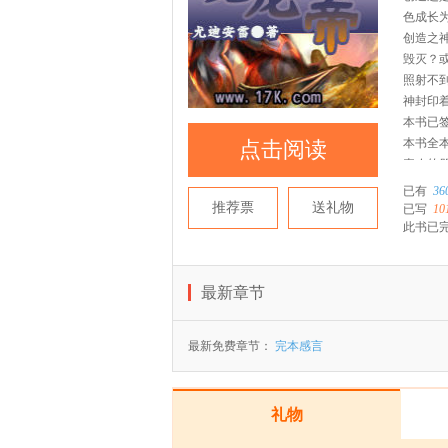
色成长
创造之
毁灭？
照射不
神封印
本书已
本书全
点击阅读
喜欢的
啦！^o^
已有
36
推荐票
送礼物
已写
10
此书已
最新章节
最新免费章节：
完本感言
礼物