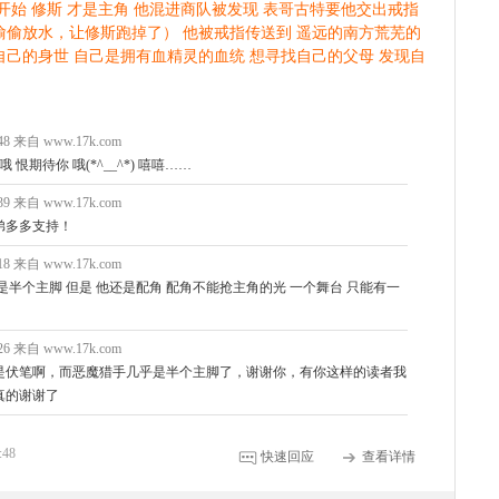
开始 修斯 才是主角 他混进商队被发现 表哥古特要他交出戒指
偷偷放水，让修斯跑掉了） 他被戒指传送到 遥远的南方荒芜的
自己的身世 自己是拥有血精灵的血统 想寻找自己的父母 发现自
9:48 来自 www.17k.com
恨期待你 哦(*^__^*) 嘻嘻……
7:39 来自 www.17k.com
弟多多支持！
2:18 来自 www.17k.com
是半个主脚 但是 他还是配角 配角不能抢主角的光 一个舞台 只能有一
1:26 来自 www.17k.com
是伏笔啊，而恶魔猎手几乎是半个主脚了，谢谢你，有你这样的读者我
真的谢谢了
:48
快速回应
查看详情