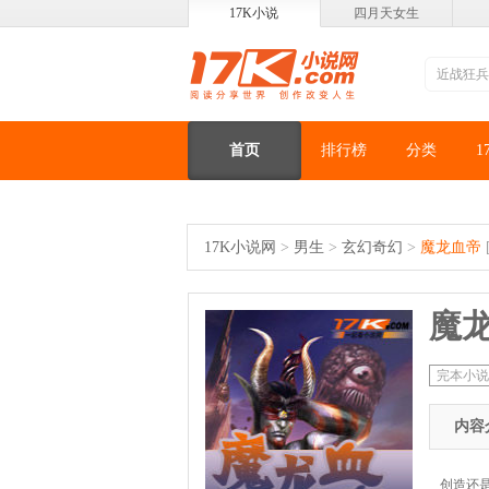
17K小说
四月天女生
首页
排行榜
分类
1
17K小说网
>
男生
>
玄幻奇幻
>
魔龙血帝
魔
完本小说
内容
创造还