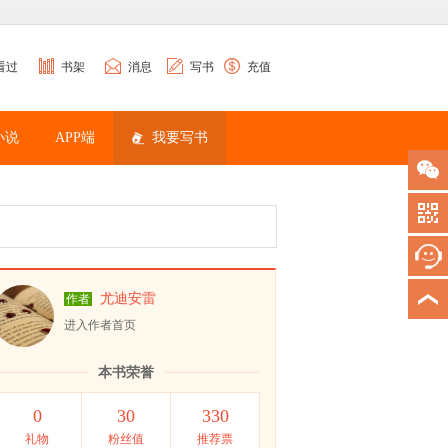
看过
书架
消息
写书
充值
小说
APP端
我要写书
尤迪安雷
作者
进入作者首页
本书荣誉
0
30
330
礼物
粉丝值
推荐票