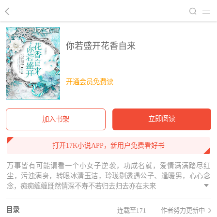
回到书架
你若盛开花香自来
开通会员免费读
立即阅读
加入书架
打开17K小说APP，新用户免费看好书
万事皆有可能请看一个小女子逆袭，功成名就，爱情满满踏尽红
尘，污浊满身，转眼冰清玉洁，玲珑剔透遇公子、逢暖男，心心念
念，痴痴缠缠既然情深不寿不若归去归去亦在未来
目录
连载至171
作者努力更新中