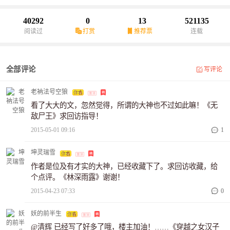
40292
0
13
521135
阅读过
打赏
推荐票
连载
全部评论
写评论
老衲法号空狼
看了大大的文，忽然觉得，所谓的大神也不过如此嘛！《无
敌尸王》求回访指导！
2015-05-01 09:16
1
坤灵瑞雪
作者是位及有才实的大神，已经收藏下了。求回访收藏，给
个点评。《林深雨露》谢谢！
2015-04-23 07:33
0
妖的前半生
@清辉 已经写了好多了哦，楼主加油！……《穿越之女汉子