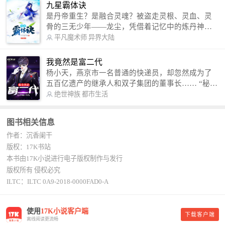
信公众号：善良的蜜蜂后援会）
九星霸体诀
是丹帝重生？是融合灵魂？被盗走灵根、灵血、灵
骨的三无少年——龙尘，凭借着记忆中的炼丹神
术，修行神秘功法九星霸体诀，拨开重重迷雾，解
平凡魔术师
异界大陆
开惊天之局。 手掌天地乾坤，脚踏日月星辰，
勾搭各色美女，镇压恶鬼邪神。 江湖传闻：龙
我竟然是富二代
尘一到，地吼天啸。龙尘一出，鬼泣神哭。 本
杨小天，燕京市一名普通的快递员，却忽然成为了
故事纯属虚构，如有雷同，那就是真事儿，想要对
五百亿遗产的继承人和双子集团的董事长…… “秘
号入座，抓紧时间进群：487963015 微信公众号：
书，给我定制一套百亿富翁的吃喝住行标准！” “好
绝世神族
都市生活
平凡魔术师,或者搜索：pingfanmoshushi1982,公众
的，杨总。” “你晚上在我的床上安排五个嫩模是怎
号上有问必答，福利多多！
么回事？” “回杨总，这就是百亿富翁的标准。” “车
图书相关信息
呢？” “回杨总，开车太堵，已经给你安排了直升
作者：沉香阑干
机。” 从此，开启杨小天的百亿富翁之旅，只有他不
敢想的，没有秘书办不到的。
版权：17K书站
本书由17K小说进行电子版权制作与发行
版权所有 侵权必究
ILTC：ILTC 0A9-2018-0000FAD0-A
使用
17K小说客户端
下载客户端
离线阅读更流畅