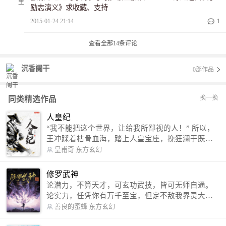
励志演义》求收藏、支持
2015-01-24 21:14
1
查看全部
14
条评论
沉香阑干
0部作品
换一换
同类精选作品
人皇纪
“我不能把这个世界，让给我所鄙视的人！” 所以，
王冲踩着枯骨血海，踏上人皇宝座，挽狂澜于既
倒，扶大厦之将倾，成就了一段无上的传说！ 微信
皇甫奇
东方玄幻
公众号：皇甫奇 （微信号：huangfuqi1985） 新浪
微博：皇甫奇（地址：http://weibo.com/u/25284575
修罗武神
87） QQ交流群：320238210【普通群】 574501330
论潜力，不算天才，可玄功武技，皆可无师自通。
【VIP订阅群】 欢迎大家关注。
论实力，任凭你有万千至宝，但定不敌我界灵大
军。 我是谁？天下众生视我为修罗，却不知，我以
善良的蜜蜂
东方玄幻
修罗成武神。 （想看修罗武神番外，请关注蜜蜂微