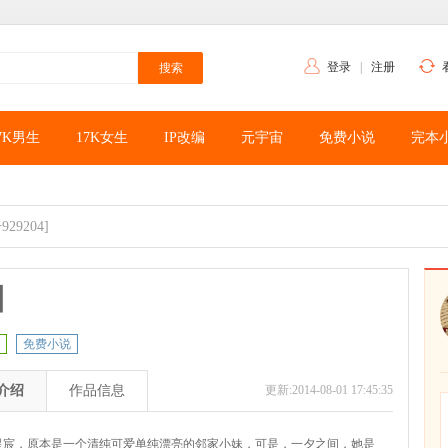
登录
|
注册
7K男生
17K女生
IP改编
元宇宙
免费小说
完本
929204]
旧
免费小说
介绍
作品信息
更新:2014-08-01 17:45:35
星宸，原本是一个清纯可爱单纯漂亮的邻家小妹，可是，一夕之间，她是