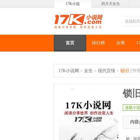
17K小说
四月天女生
首页
排行榜
分类
1
17K小说网
>
女生
>
现代言情
>
锁旧
[书号
锁
连载小说
内容
她，陆