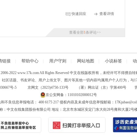
快速回应
查看详情
查看全部
1
条评论>>
情链接
|
帮助中心
|
用户守则
|
网站地图
|
小说标签
|
动
 (C) 2006-2022 www.17k.com All Rights Reserved 中文在线版权所有，未经许可不
、社区话题、书友评论、用户上传文字、图片等其他一切内容均属用户个人行为，与17K
30667号-5
京网文（2023)4750-133号 （署）网出证（京）字第400号
京公安网备：11010102000012号
和不良信息举报电话： 400 6175 217 侵权内容及未成年信息举报邮箱：17Kjubao@col.
称：中文在线集团股份有限公司 地址：北京市东城区安定门东大街28号雍和大厦2号楼6