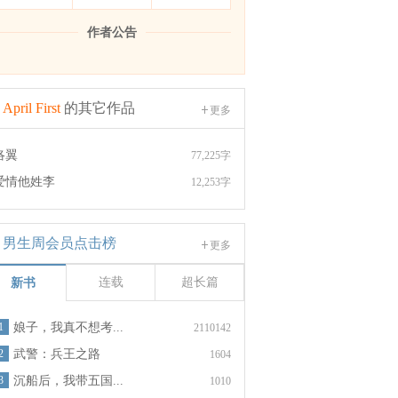
作者公告
April First
的其它作品
更多
洛翼
77,225字
爱情他姓李
12,253字
男生周会员点击榜
更多
连载
超长篇
新书
1
娘子，我真不想考...
2110142
2
武警：兵王之路
1604
3
沉船后，我带五国...
1010