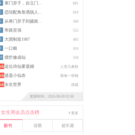
4
寒门弃子，自立门...
681
5
恋综配角靠洒脱人...
619
6
从将门弃子到摄政...
569
7
帝路至强
552
8
大国制造1987
483
9
一口粮
414
10
摆烂修成仙
334
这位诗仙要退婚
人世几春秋
逍遥小仙农
辣条一块钱
永生世界
伪戒
更新时间：2026-08-09 02:00
女生周会员点击榜
更多
连载
超长篇
新书