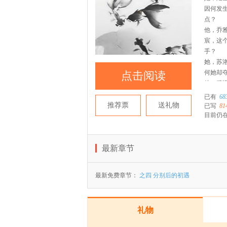
因何发
点？
他，乔
宸，这
手？
她，苏
何她却
点击阅读
他，穆
而成为
已有
68
这一切
推荐票
送礼物
已写
81
目前仍在
最新章节
最新免费章节：
之四 分别后的初遇
礼物