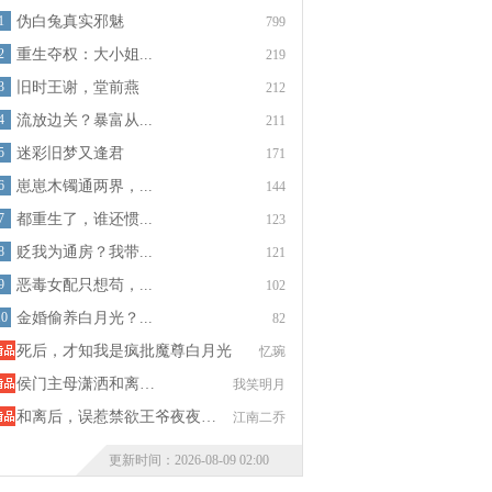
1
伪白兔真实邪魅
799
2
重生夺权：大小姐...
219
3
旧时王谢，堂前燕
212
4
流放边关？暴富从...
211
5
迷彩旧梦又逢君
171
6
崽崽木镯通两界，...
144
7
都重生了，谁还惯...
123
8
贬我为通房？我带...
121
9
恶毒女配只想苟，...
102
10
金婚偷养白月光？...
82
死后，才知我是疯批魔尊白月光
忆琬
侯门主母潇洒和离…
我笑明月
和离后，误惹禁欲王爷夜夜…
江南二乔
更新时间：2026-08-09 02:00