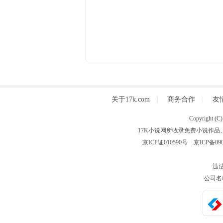
关于17k.com
|
商务合作
|
友
Copyright
17K小说网所收录免费小说作品
京ICP证010590号
京ICP备090
违法
公司名