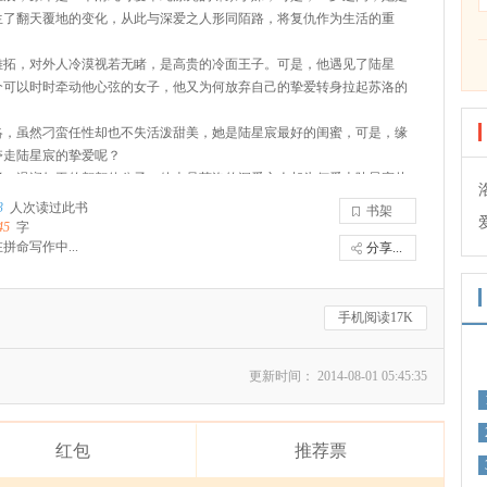
生了翻天覆地的变化，从此与深爱之人形同陌路，将复仇作为生活的重
雅拓，对外人冷漠视若无睹，是高贵的冷面王子。可是，他遇见了陆星
个可以时时牵动他心弦的女子，他又为何放弃自己的挚爱转身拉起苏洛的
洛，虽然刁蛮任性却也不失活泼甜美，她是陆星宸最好的闺蜜，可是，缘
夺走陆星宸的挚爱呢？
泽，温润如玉的翩翩佳公子，他本是苏洛的深爱之人却为何爱上陆星宸从
陆星宸复仇的工具？
3
人次读过此书
书架
的谜题都将在这个故事中一一被解开。
45
字
拼命写作中...
分享...
手机阅读17K
更新时间： 2014-08-01 05:45:35
红包
推荐票