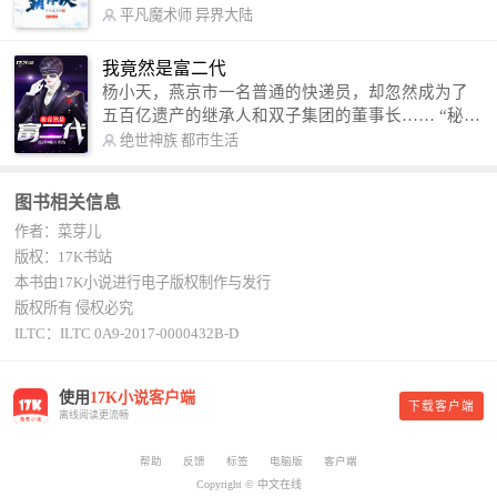
术，修行神秘功法九星霸体诀，拨开重重迷雾，解
平凡魔术师
异界大陆
开惊天之局。 手掌天地乾坤，脚踏日月星辰，
勾搭各色美女，镇压恶鬼邪神。 江湖传闻：龙
我竟然是富二代
尘一到，地吼天啸。龙尘一出，鬼泣神哭。 本
杨小天，燕京市一名普通的快递员，却忽然成为了
故事纯属虚构，如有雷同，那就是真事儿，想要对
五百亿遗产的继承人和双子集团的董事长…… “秘
号入座，抓紧时间进群：487963015 微信公众号：
书，给我定制一套百亿富翁的吃喝住行标准！” “好
绝世神族
都市生活
平凡魔术师,或者搜索：pingfanmoshushi1982,公众
的，杨总。” “你晚上在我的床上安排五个嫩模是怎
号上有问必答，福利多多！
么回事？” “回杨总，这就是百亿富翁的标准。” “车
图书相关信息
呢？” “回杨总，开车太堵，已经给你安排了直升
作者：菜芽儿
机。” 从此，开启杨小天的百亿富翁之旅，只有他不
敢想的，没有秘书办不到的。
版权：17K书站
本书由17K小说进行电子版权制作与发行
版权所有 侵权必究
ILTC：ILTC 0A9-2017-0000432B-D
使用
17K小说客户端
下载客户端
离线阅读更流畅
帮助
反馈
标签
电脑版
客户端
Copyright © 中文在线