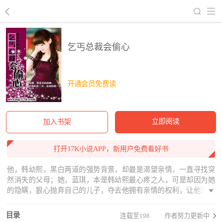
回到书架
乞丐总裁会偷心
开通会员免费读
立即阅读
加入书架
打开17K小说APP，新用户免费看好书
他，韩幼熙，黑白两道的强势背景，却最是渴望亲情，一直寻找突
然消失的父母；她，蓝琪，本是韩幼熙最心疼之人，可是却因为她
的隐瞒，狠心抛弃自己的儿子，夺去他拥有亲情的权利，让他对她
恨之入骨。“敢抛弃我的儿子，那就拿同等的价值来换！”本已计划好
对蓝家的事业下手，可是他却突然改变主意，把她留在了自己身
目录
连载至198
作者努力更新中
边，让她签了‘卖身契’，但是永远不能与儿子相认……一个儿子，两