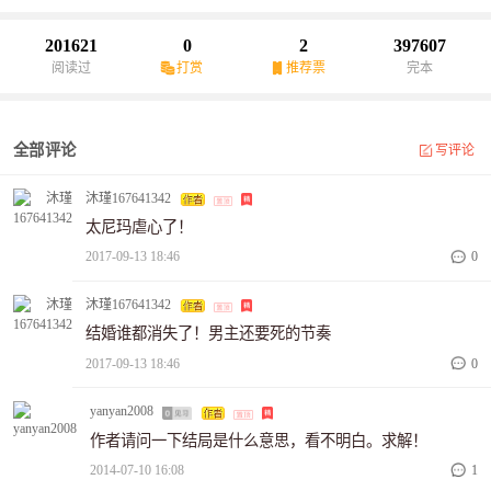
个儿子，温暖的亲情还没有享受多久，他就再次恢复了孤身一人，
是谁策划的一切？他的两个儿子被带到了哪里？还能找回他们么？
201621
0
2
397607
兵戎相见的结果又会怎样？虐恋人的心，虐父母的心，虐孩子的
阅读过
打赏
推荐票
完本
心……
全部评论
写评论
沐瑾167641342
太尼玛虐心了！
2017-09-13 18:46
0
沐瑾167641342
结婚谁都消失了！男主还要死的节奏
2017-09-13 18:46
0
yanyan2008
作者请问一下结局是什么意思，看不明白。求解！
2014-07-10 16:08
1