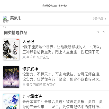
查看全部
108
条评论
菜芽儿
0部作品
换一换
同类精选作品
人皇纪
“我不能把这个世界，让给我所鄙视的人！” 所以，
王冲踩着枯骨血海，踏上人皇宝座，挽狂澜于既
倒，扶大厦之将倾，成就了一段无上的传说！ 微信
皇甫奇
东方玄幻
公众号：皇甫奇 （微信号：huangfuqi1985） 新浪
微博：皇甫奇（地址：http://weibo.com/u/25284575
修罗武神
87） QQ交流群：320238210【普通群】 574501330
论潜力，不算天才，可玄功武技，皆可无师自通。
【VIP订阅群】 欢迎大家关注。
论实力，任凭你有万千至宝，但定不敌我界灵大
军。 我是谁？天下众生视我为修罗，却不知，我以
善良的蜜蜂
东方玄幻
修罗成武神。 （想看修罗武神番外，请关注蜜蜂微
信公众号：善良的蜜蜂后援会）
九星霸体诀
是丹帝重生？是融合灵魂？被盗走灵根、灵血、灵
骨的三无少年——龙尘，凭借着记忆中的炼丹神