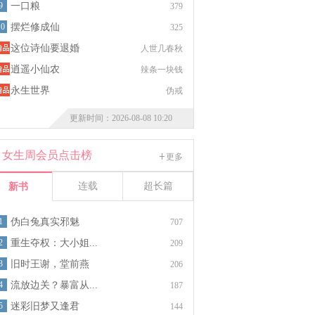
9
一口粮
379
10
摆烂修成仙
325
这位诗仙要退婚
人世几春秋
逍遥小仙农
辣条一块钱
永生世界
伪戒
更新时间：2026-08-08 10:20
女生周会员点击榜
更多
连载
超长篇
新书
1
伪白兔真实邪魅
707
2
重生夺权：大小姐...
209
3
旧时王谢，堂前燕
206
4
流放边关？暴富从...
187
5
迷彩旧梦又逢君
144