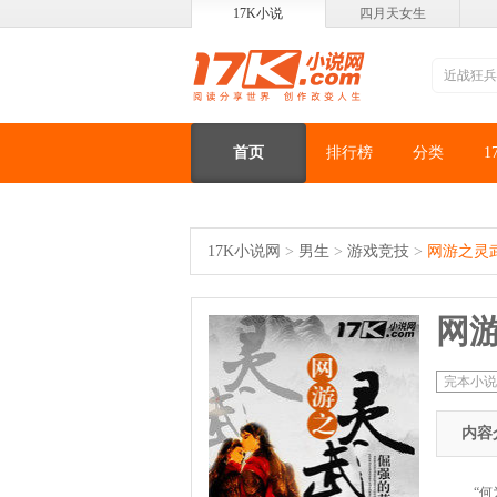
17K小说
四月天女生
首页
排行榜
分类
1
17K小说网
>
男生
>
游戏竞技
>
网游之灵
网
完本小说
内容
“何为