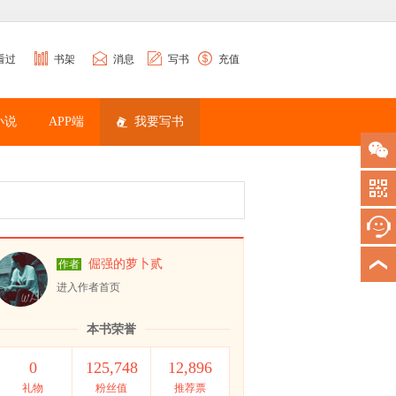
看过
书架
消息
写书
充值
小说
APP端
我要写书
倔强的萝卜贰
作者
进入作者首页
本书荣誉
0
125,748
12,896
礼物
粉丝值
推荐票