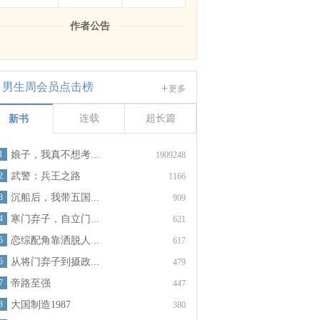
作者公告
男生周会员点击榜
更多
连载
超长篇
新书
1
娘子，我真不想考...
1909248
2
武警：兵王之路
1166
3
沉船后，我带五国...
909
4
寒门弃子，自立门...
621
5
恋综配角靠洒脱人...
617
6
从将门弃子到摄政...
479
7
帝路至强
447
8
大国制造1987
380