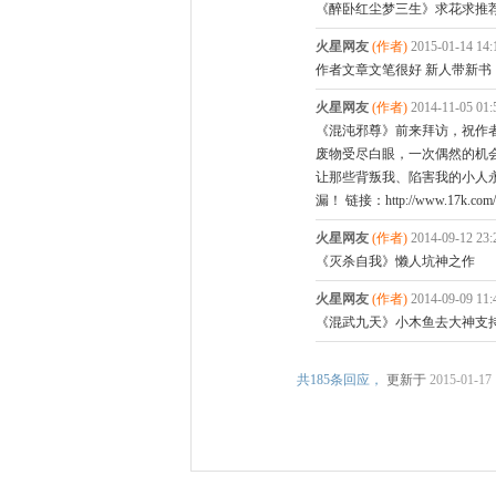
《醉卧红尘梦三生》求花求推
火星网友
(作者)
2015-01-14 14
作者文章文笔很好 新人带新书
火星网友
(作者)
2014-11-05 01
《混沌邪尊》前来拜访，祝作
废物受尽白眼，一次偶然的机会
让那些背叛我、陷害我的小人永
漏！ 链接：http://www.17k.com/b
火星网友
(作者)
2014-09-12 23
《灭杀自我》懒人坑神之作
火星网友
(作者)
2014-09-09 11
《混武九天》小木鱼去大神支
共
185条回应，
更新于
2015-01-17 