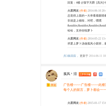
回复：4楼 @落宇天爵 :[高兴
火星网友
(作者)
2014-06-10 20
总觉得上面的一大串看着眼睛都花了呃&mid
非就是上镜啦，对吧，嘿嘿
&middot;&middot;&middot;&
哈哈，支持你啦萝卜
火星网友
(作者)
2014-05-22 13
求爱上萝卜汤做孤风小跟班，
共
3条回应，
更新于
2014-06-11 18
孤风丶泪
广告楼~~~~广告楼~~~~此
每个人的留言，萝卜都会一一
火星网友
(作者)
2015-01-17 15