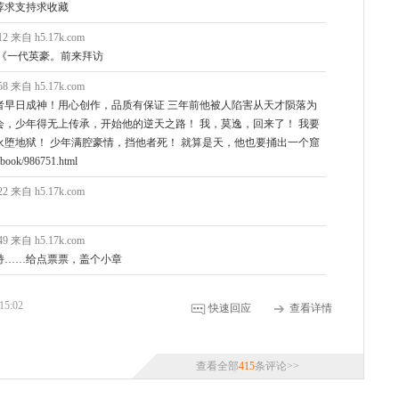
荐求支持求收藏
:12 来自 h5.17k.com
《一代英豪。前来拜访
:58 来自 h5.17k.com
者早日成神！用心创作，品质有保证 三年前他被人陷害从天才陨落为
，少年得无上传承，开始他的逆天之路！ 我，莫逸，回来了！ 我要
堕地狱！ 少年满腔豪情，挡他者死！ 就算是天，他也要捅出一个窟
ook/986751.html
:22 来自 h5.17k.com
:49 来自 h5.17k.com
持……给点票票，盖个小章
15:02
快速回应
查看详情
查看全部
415
条评论>>