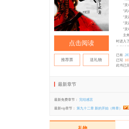
“灵者
“武者
“灵武
“灵武
“灵动
主角只
时进入
点击阅读
为能够
且看他
已有
28
推荐票
送礼物
已写
10
此书已
最新章节
最新免费章节：
完结感言
最新vip章节：
第九十二章 新的开始（终章）
礼物