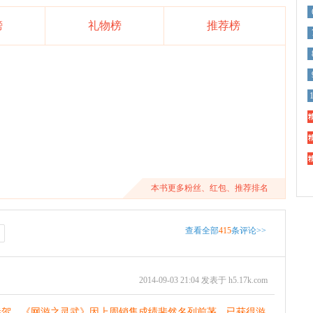
榜
礼物榜
推荐榜
精
精
精
本书更多粉丝、红包、推荐排名
查看全部
415
条评论>>
2014-09-03 21:04 发表于 h5.17k.com
恭贺，《网游之灵武》因上周销售成绩斐然名列前茅，已获得游