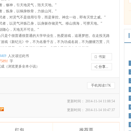
，修神，引天地灵气，毁天灭地。”
，炼身，以铜身铁骨，力拔山河。”
者，对灵气不是借用引导，而是掌控。神念一动，即有灭世之威。”
者，以灵气淬炼己身，以身躯存储灵气。移山填海，可撑天地。”
随心，天地无不可去。”
是个很普通很普通的大学毕业生，热爱游戏，追逐梦想。在走投无路
了游戏《新纪元》中，不为名垂千古，不为功成名就，不为腰缠万贯，只
很好的活着，做自己想做的事情、实现自己游戏人生的梦想。
如何成为系统唯一的灵武者，如何走向属于他的人生顶点。
3469
人次读过此书
书架
75891
字
完成
（浏览更多全本小说）
分享...
手机阅读17K
更新时间： 2014-11-14 11:08:54
更新时间： 2014-11-14 10:47:37
红包
推荐票