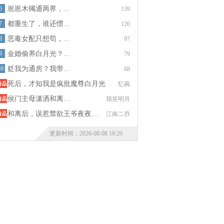
6
崽崽木镯通两界，...
139
7
都重生了，谁还惯...
120
8
恶毒女配只想苟，...
97
9
金婚偷养白月光？...
79
10
贬我为通房？我带...
68
死后，才知我是疯批魔尊白月光
忆琬
侯门主母潇洒和离…
我笑明月
和离后，误惹禁欲王爷夜夜…
江南二乔
更新时间：2026-08-08 10:20