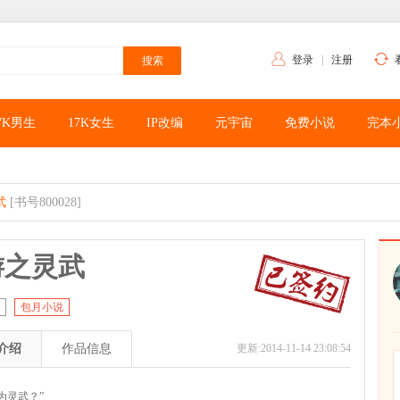
登录
|
注册
7K男生
17K女生
IP改编
元宇宙
免费小说
完本
武
[书号800028]
游之灵武
包月小说
介绍
作品信息
更新:2014-11-14 23:08:54
灵武？”