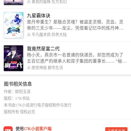
军。 我是谁？天下众生视我为修罗，却不知，我以
善良的蜜蜂
东方玄幻
修罗成武神。 （想看修罗武神番外，请关注蜜蜂微
信公众号：善良的蜜蜂后援会）
九星霸体诀
是丹帝重生？是融合灵魂？被盗走灵根、灵血、灵
骨的三无少年——龙尘，凭借着记忆中的炼丹神
术，修行神秘功法九星霸体诀，拨开重重迷雾，解
平凡魔术师
异界大陆
开惊天之局。 手掌天地乾坤，脚踏日月星辰，
勾搭各色美女，镇压恶鬼邪神。 江湖传闻：龙
我竟然是富二代
尘一到，地吼天啸。龙尘一出，鬼泣神哭。 本
杨小天，燕京市一名普通的快递员，却忽然成为了
故事纯属虚构，如有雷同，那就是真事儿，想要对
五百亿遗产的继承人和双子集团的董事长…… “秘
号入座，抓紧时间进群：487963015 微信公众号：
书，给我定制一套百亿富翁的吃喝住行标准！” “好
绝世神族
都市生活
平凡魔术师,或者搜索：pingfanmoshushi1982,公众
的，杨总。” “你晚上在我的床上安排五个嫩模是怎
号上有问必答，福利多多！
么回事？” “回杨总，这就是百亿富翁的标准。” “车
图书相关信息
呢？” “回杨总，开车太堵，已经给你安排了直升
作者：欧阳玉清
机。” 从此，开启杨小天的百亿富翁之旅，只有他不
敢想的，没有秘书办不到的。
版权：17K书站
本书由17K小说进行电子版权制作与发行
版权所有 侵权必究
使用
17K小说客户端
下载客户端