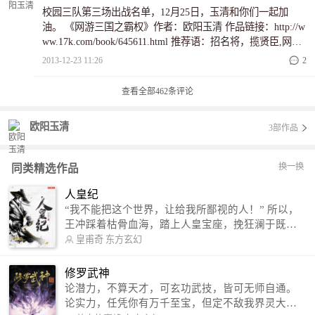
校园三队第三场出战名单，12月25日，玉清和你们一起加
油。 《网游三国之霸权》作者：欧阳玉清 作品链接：http://w
ww.17k.com/book/645611.html 推荐语：招名将，揽贤臣,网游
三国之霸权 一代游戏奇才，分手失落街头，何以解忧？被小
2013-12-23 11:26
2
女孩的温柔唤醒，重新接过好友手上的游戏头盔，进入《霸
权》，建村庄，剿山贼，招名将，揽贤臣，灭黑山，平黄
查看全部
462
条评论
巾，逐鹿天下，谁主沉浮，我为-----掌天下之霸权。 《天葬
传奇》 作者：笑苍天 作品链接：http://www.17k.com/book
欧阳玉清
3部作品
换一换
同类精选作品
人皇纪
“我不能把这个世界，让给我所鄙视的人！” 所以，
王冲踩着枯骨血海，踏上人皇宝座，挽狂澜于既
倒，扶大厦之将倾，成就了一段无上的传说！ 微信
皇甫奇
东方玄幻
公众号：皇甫奇 （微信号：huangfuqi1985） 新浪
微博：皇甫奇（地址：http://weibo.com/u/25284575
修罗武神
87） QQ交流群：320238210【普通群】 574501330
论潜力，不算天才，可玄功武技，皆可无师自通。
【VIP订阅群】 欢迎大家关注。
论实力，任凭你有万千至宝，但定不敌我界灵大