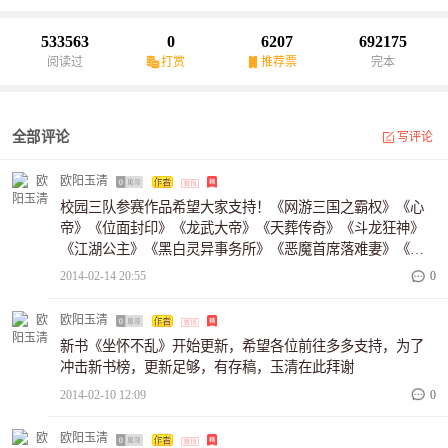
533563
0
6207
692175
阅读过
打赏
推荐票
完本
全部评论
写评论
欧阳玉清
校园三队参赛作品希望大家支持！《网游三国之霸权》《心
帝》《位面封印》《龙武大帝》《天葬传奇》《斗龙狂神》
《江湖公主》《黑白灵异事务所》《恶魔首席落难妻》《变
身男女》《倾爱难欢》《侍君欢》《丫头，不是不爱》[book
2014-02-14 20:55
0
=一念成尊:660584
欧阳玉清
新书《坐怀不乱》开始更新，希望各位前往多多支持，为了
冲击新书榜，更新足够，有存稿，玉清在此拜谢
2014-02-10 12:09
0
欧阳玉清