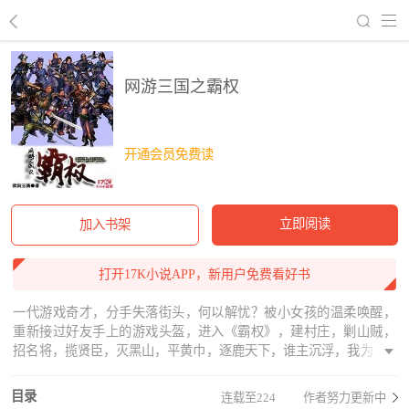
回到书架
网游三国之霸权
开通会员免费读
立即阅读
加入书架
打开17K小说APP，新用户免费看好书
一代游戏奇才，分手失落街头，何以解忧？被小女孩的温柔唤醒，
重新接过好友手上的游戏头盔，进入《霸权》，建村庄，剿山贼，
招名将，揽贤臣，灭黑山，平黄巾，逐鹿天下，谁主沉浮，我为-----
掌天下之霸权。
目录
连载至224
作者努力更新中