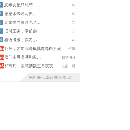
6
恶毒女配只想苟，...
82
7
崽崽木镯通两界，...
82
8
金婚偷养白月光？...
75
9
旧时王谢，堂前燕
73
10
婴语满级，实习小...
48
死后，才知我是疯批魔尊白月光
忆琬
侯门主母潇洒和离…
我笑明月
和离后，误惹禁欲王爷夜夜…
江南二乔
更新时间：2026-08-07 01:00