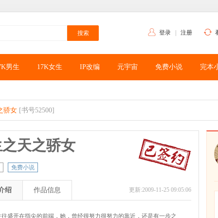
登录
|
注册
7K男生
17K女生
IP改编
元宇宙
免费小说
完本
之骄女
[书号52500]
生之天之骄女
免费小说
介绍
作品信息
更新:2009-11-25 09:05:06
往往盛开在指尖的前端，她，曾经很努力很努力的靠近，还是有一步之