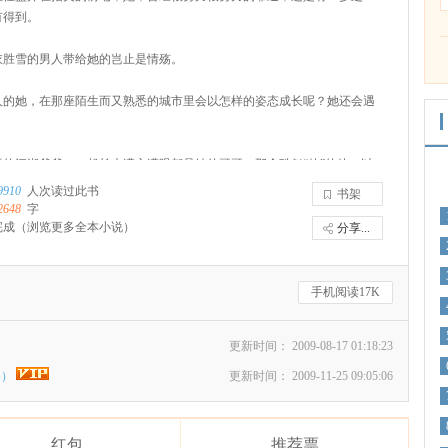
有得到。
衣胜雪的男人带给她的岂止是情殇。
人的她，在那座陌生而又熟悉的城市里会以怎样的姿态成长呢？她还会遇
？
玉的江湖爹爹，一起长大满心满眼都是她的哥哥，那个酷似“他”的他，以
中即将遇到的各色男子，谁才是她的幸福呢。
9910
人次读过此书
书架
2648
字
样，才能，幸福呢？
完成
（浏览更多全本小说）
分享...
手机阅读17K
更新时间： 2009-08-17 01:18:23
局）
更新时间： 2009-11-25 09:05:06
红包
推荐票