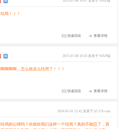
2015-07-08 10:47 发表于 WAP端
个结局！！！
快速回应
查看详情
2015-07-08 10:45 发表于 WAP端
啊啊啊啊啊，怎么就这么结局了！！！
快速回应
查看详情
2014-01-01 12:42 发表于 h5.17k.com
完结局的心情吗？你就给我们这样一个结局？真的不能忍了，真