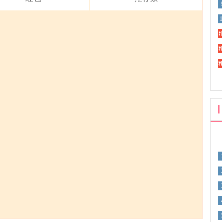
精
精
精