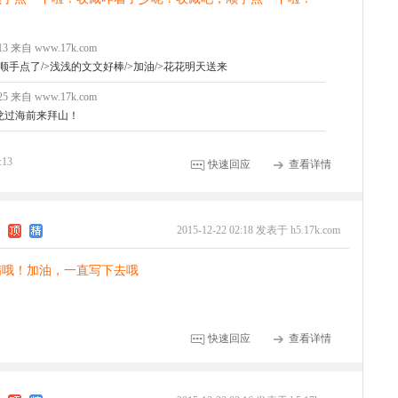
2:13 来自 www.17k.com
/>七七顺手点了/>浅浅的文文好棒/>加油/>花花明天送来
6:25 来自 www.17k.com
龙过海前来拜山！
:13
快速回应
查看详情
2015-12-22 02:18 发表于 h5.17k.com
精哦！加油，一直写下去哦
快速回应
查看详情