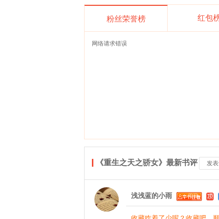
红包
粉丝荣誉榜
网络请求错误
《重生之天之骄女》最新书评
发表
浅浅蓝的小雨
收藏咋着了少呢？收藏吧，