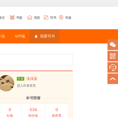
看过
书架
消息
写书
充值
小说
APP端
我要写书
浅浅蓝
作者
进入作者首页
本书荣誉
0
634
0
礼物
粉丝值
推荐票