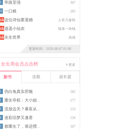
9
帝路至强
307
10
一口粮
285
这位诗仙要退婚
人世几春秋
逍遥小仙农
辣条一块钱
永生世界
伪戒
更新时间：2026-08-07 01:00
女生周会员点击榜
更多
连载
超长篇
新书
1
伪白兔真实邪魅
582
2
重生夺权：大小姐...
177
3
流放边关？暴富从...
133
4
迷彩旧梦又逢君
126
5
都重生了，谁还惯...
107