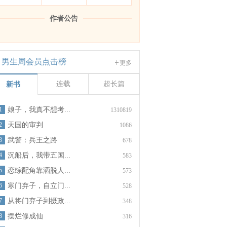
作者公告
男生周会员点击榜
更多
连载
超长篇
新书
1
娘子，我真不想考...
1310819
2
天国的审判
1086
3
武警：兵王之路
678
4
沉船后，我带五国...
583
5
恋综配角靠洒脱人...
573
6
寒门弃子，自立门...
528
7
从将门弃子到摄政...
348
8
摆烂修成仙
316