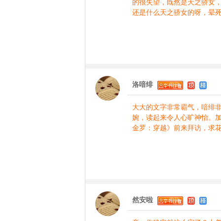
的很失望，既然是天之骄女
还是什么天之骄女的呀，晕
洛喑绯
大大的文字非常霸气，喑绯
婉，读起来令人心旷神怡。
金罗：穿越》前来拜访，求
然安啦