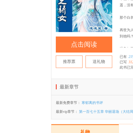
遥，没
那个白
再世为
到他吗
点击阅读
温良如
及生命
已有
21
推荐票
送礼物
已写
31
她要怎
此书已
最新章节
最新免费章节：
寒郁离的书评
最新vip章节：
第一百七十五章 华丽退场（大结
礼物