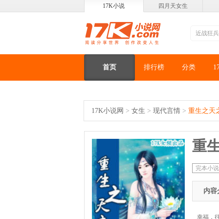
17K小说
四月天女生
首页
排行榜
分类
1
17K小说网
>
女生
>
现代言情
>
重生之天
重
完本小说
内容
幸福，