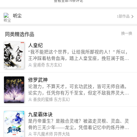
查看全部
76
条评论
听尘
1部作品
换一换
同类精选作品
人皇纪
“我不能把这个世界，让给我所鄙视的人！” 所以，
王冲踩着枯骨血海，踏上人皇宝座，挽狂澜于既
倒，扶大厦之将倾，成就了一段无上的传说！ 微信
皇甫奇
东方玄幻
公众号：皇甫奇 （微信号：huangfuqi1985） 新浪
微博：皇甫奇（地址：http://weibo.com/u/25284575
修罗武神
87） QQ交流群：320238210【普通群】 574501330
论潜力，不算天才，可玄功武技，皆可无师自通。
【VIP订阅群】 欢迎大家关注。
论实力，任凭你有万千至宝，但定不敌我界灵大
军。 我是谁？天下众生视我为修罗，却不知，我以
善良的蜜蜂
东方玄幻
修罗成武神。 （想看修罗武神番外，请关注蜜蜂微
信公众号：善良的蜜蜂后援会）
九星霸体诀
是丹帝重生？是融合灵魂？被盗走灵根、灵血、灵
骨的三无少年——龙尘，凭借着记忆中的炼丹神
术，修行神秘功法九星霸体诀，拨开重重迷雾，解
平凡魔术师
异界大陆