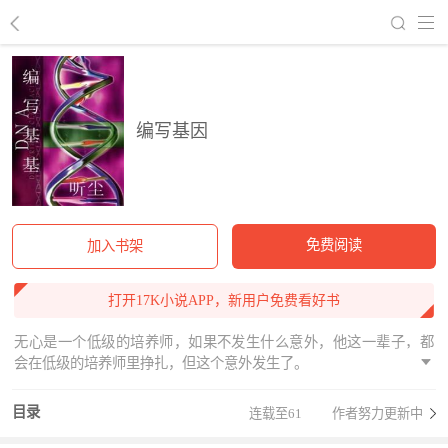
回到书架
编写基因
免费阅读
加入书架
打开17K小说APP，新用户免费看好书
无心是一个低级的培养师，如果不发生什么意外，他这一辈子，都
会在低级的培养师里挣扎，但这个意外发生了。
目录
连载至61
作者努力更新中