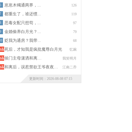
6
崽崽木镯通两界，...
126
7
都重生了，谁还惯...
119
8
恶毒女配只想苟，...
97
9
金婚偷养白月光？...
79
10
贬我为通房？我带...
68
死后，才知我是疯批魔尊白月光
忆琬
侯门主母潇洒和离…
我笑明月
和离后，误惹禁欲王爷夜夜…
江南二乔
更新时间：2026-08-08 07:15