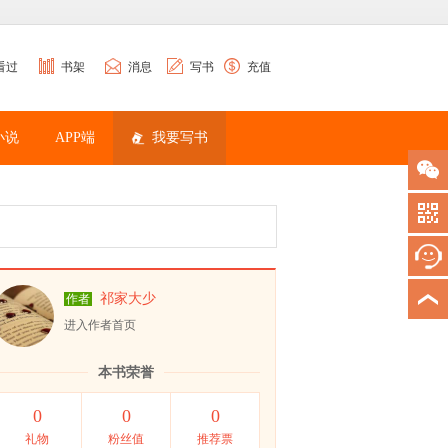
看过
书架
消息
写书
充值
小说
APP端
我要写书
祁家大少
作者
进入作者首页
本书荣誉
0
0
0
礼物
粉丝值
推荐票