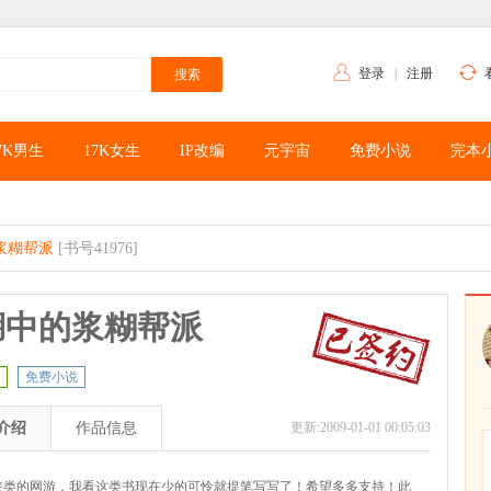
登录
|
注册
7K男生
17K女生
IP改编
元宇宙
免费小说
完本
浆糊帮派
[书号41976]
湖中的浆糊帮派
免费小说
介绍
作品信息
更新:2009-01-01 00:05:03
侠类的网游，我看这类书现在少的可怜就提笔写写了！希望多多支持！此