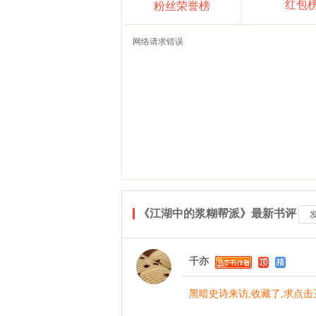
红包
粉丝荣誉榜
网络请求错误
《江湖中的浆糊帮派》最新书评
千亦
黑暗史诗来访,收藏了,求点击互