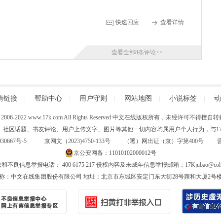
快速回应
查看详情
查看全部
8
条评论>>
情链接
|
帮助中心
|
用户守则
|
网站地图
|
小说标签
|
动
 (C) 2006-2022 www.17k.com All Rights Reserved 中文在线版权所有，未经许可不
、社区话题、书友评论、用户上传文字、图片等其他一切内容均属用户个人行为，与17K
30667号-5
京网文（2023)4750-133号 （署）网出证（京）字第400号
京公安网备：11010102000012号
和不良信息举报电话： 400 6175 217 侵权内容及未成年信息举报邮箱：17Kjubao@col.
称：中文在线集团股份有限公司 地址：北京市东城区安定门东大街28号雍和大厦2号楼6