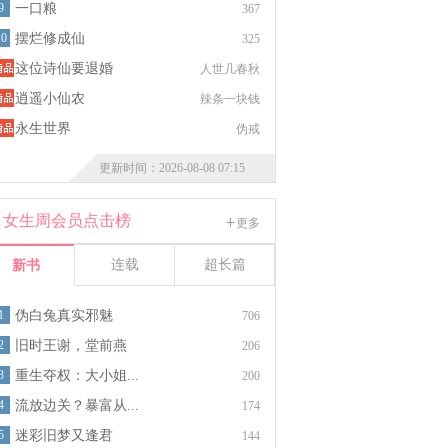
9
一口粮
367
10
摆烂修成仙
325
这位诗仙要退婚
人世几春秋
逍遥小仙农
辣条一块钱
永生世界
伪戒
更新时间：2026-08-08 07:15
女生周会员点击榜
更多
连载
超长篇
新书
1
伪白兔真实邪魅
706
2
旧时王谢，堂前燕
206
3
重生夺权：大小姐...
200
4
流放边关？暴富从...
174
5
迷彩旧梦又逢君
144