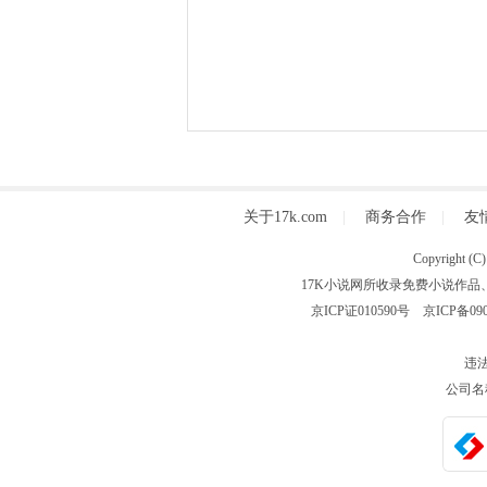
关于17k.com
|
商务合作
|
友
Copyright
17K小说网所收录免费小说作品
京ICP证010590号
京ICP备090
违法
公司名