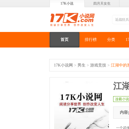
17K小说
四月天女生
首页
排行榜
分类
1
17K小说网
>
男生
>
游戏竞技
>
江湖中的
江
连载小说
内容
一个武