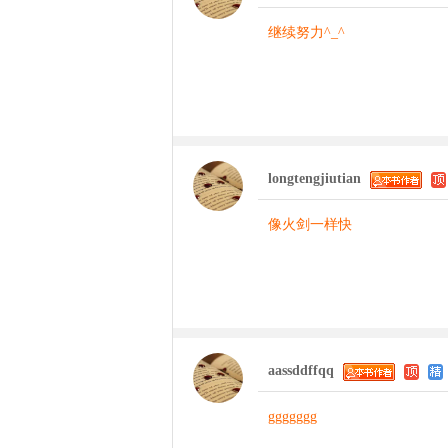
继续努力^_^
longtengjiutian
像火剑一样快
aassddffqq
ggggggg