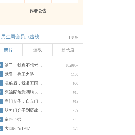
作者公告
男生周会员点击榜
更多
连载
超长篇
新书
1
娘子，我真不想考...
1829957
2
武警：兵王之路
1133
3
沉船后，我带五国...
903
4
恋综配角靠洒脱人...
616
5
寒门弃子，自立门...
613
6
从将门弃子到摄政...
478
7
帝路至强
445
8
大国制造1987
379