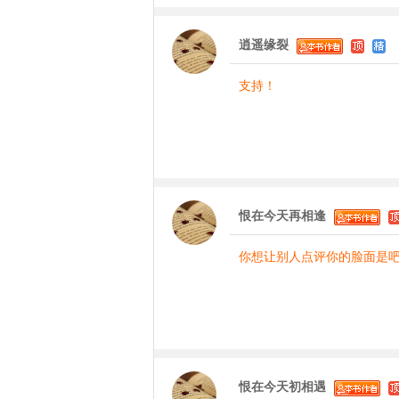
逍遥缘裂
支持！
恨在今天再相逢
你想让别人点评你的脸面是吧
恨在今天初相遇