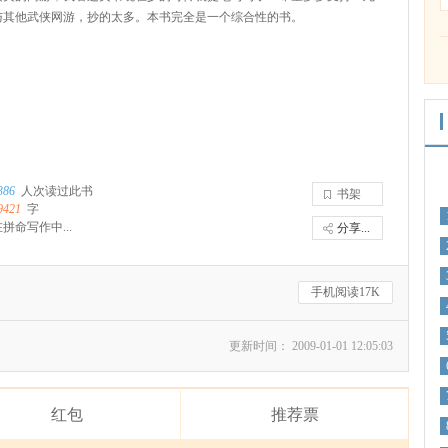
与其他武侠网游，抄的太多。本书完全是一个综合性的书。
386
人次读过此书
书架
9421
字
拼命写作中...
分享...
手机阅读17K
更新时间： 2009-01-01 12:05:03
红包
推荐票