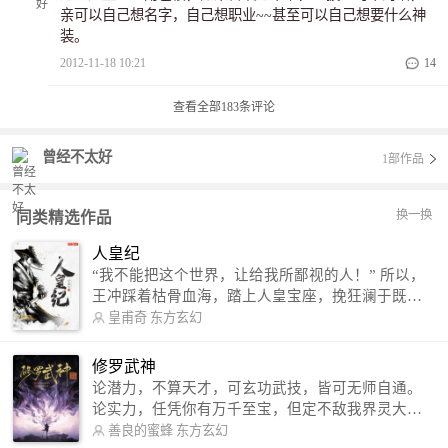
亲可以自己想名字，自己想职业~~甚至可以自己想要什么神
装。
2012-11-18 10:21
14
查看全部
183
条评论
曾经不太好
1部作品
换一换
同类精选作品
人皇纪
“我不能把这个世界，让给我所鄙视的人！” 所以，
王冲踩着枯骨血海，踏上人皇宝座，挽狂澜于既
倒，扶大厦之将倾，成就了一段无上的传说！ 微信
皇甫奇
东方玄幻
公众号：皇甫奇 （微信号：huangfuqi1985） 新浪
微博：皇甫奇（地址：http://weibo.com/u/25284575
修罗武神
87） QQ交流群：320238210【普通群】 574501330
论潜力，不算天才，可玄功武技，皆可无师自通。
【VIP订阅群】 欢迎大家关注。
论实力，任凭你有万千至宝，但定不敌我界灵大
军。 我是谁？天下众生视我为修罗，却不知，我以
善良的蜜蜂
东方玄幻