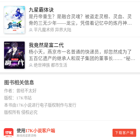
修罗成武神。 （想看修罗武神番外，请关注蜜蜂微
信公众号：善良的蜜蜂后援会）
九星霸体诀
是丹帝重生？是融合灵魂？被盗走灵根、灵血、灵
骨的三无少年——龙尘，凭借着记忆中的炼丹神
术，修行神秘功法九星霸体诀，拨开重重迷雾，解
平凡魔术师
异界大陆
开惊天之局。 手掌天地乾坤，脚踏日月星辰，
勾搭各色美女，镇压恶鬼邪神。 江湖传闻：龙
我竟然是富二代
尘一到，地吼天啸。龙尘一出，鬼泣神哭。 本
杨小天，燕京市一名普通的快递员，却忽然成为了
故事纯属虚构，如有雷同，那就是真事儿，想要对
五百亿遗产的继承人和双子集团的董事长…… “秘
号入座，抓紧时间进群：487963015 微信公众号：
书，给我定制一套百亿富翁的吃喝住行标准！” “好
绝世神族
都市生活
平凡魔术师,或者搜索：pingfanmoshushi1982,公众
的，杨总。” “你晚上在我的床上安排五个嫩模是怎
号上有问必答，福利多多！
么回事？” “回杨总，这就是百亿富翁的标准。” “车
图书相关信息
呢？” “回杨总，开车太堵，已经给你安排了直升
作者：曾经不太好
机。” 从此，开启杨小天的百亿富翁之旅，只有他不
敢想的，没有秘书办不到的。
版权：17K书站
本书由17K小说进行电子版权制作与发行
版权所有 侵权必究
使用
17K小说客户端
下载客户端
离线阅读更流畅