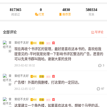
817365
0
4830
580334
阅读过
打赏
推荐票
完本
全部评论
写评论
曾经不太好
现在再收个书评区的管理，最好是喜欢这本书的，喜欢给我
提意见的~平时就是处理一下影响书评区整洁的广告，愿意的
可以先来书群叫我哈。谢谢大家的支持
2013-02-02 10:32
3
曾经不太好
广告楼！外面的我删喽，打这里的一定回访。
2012-12-05 12:57
97
曾经不太好
这里建立一个角色楼，如果喜欢这本书，想披个马甲的话，