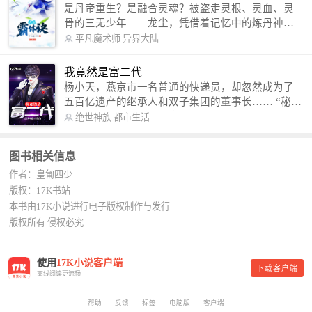
是丹帝重生？是融合灵魂？被盗走灵根、灵血、灵
骨的三无少年——龙尘，凭借着记忆中的炼丹神
术，修行神秘功法九星霸体诀，拨开重重迷雾，解
平凡魔术师
异界大陆
开惊天之局。 手掌天地乾坤，脚踏日月星辰，
勾搭各色美女，镇压恶鬼邪神。 江湖传闻：龙
我竟然是富二代
尘一到，地吼天啸。龙尘一出，鬼泣神哭。 本
杨小天，燕京市一名普通的快递员，却忽然成为了
故事纯属虚构，如有雷同，那就是真事儿，想要对
五百亿遗产的继承人和双子集团的董事长…… “秘
号入座，抓紧时间进群：487963015 微信公众号：
书，给我定制一套百亿富翁的吃喝住行标准！” “好
绝世神族
都市生活
平凡魔术师,或者搜索：pingfanmoshushi1982,公众
的，杨总。” “你晚上在我的床上安排五个嫩模是怎
号上有问必答，福利多多！
么回事？” “回杨总，这就是百亿富翁的标准。” “车
图书相关信息
呢？” “回杨总，开车太堵，已经给你安排了直升
作者：皇匍四少
机。” 从此，开启杨小天的百亿富翁之旅，只有他不
敢想的，没有秘书办不到的。
版权：17K书站
本书由17K小说进行电子版权制作与发行
版权所有 侵权必究
使用
17K小说客户端
下载客户端
离线阅读更流畅
帮助
反馈
标签
电脑版
客户端