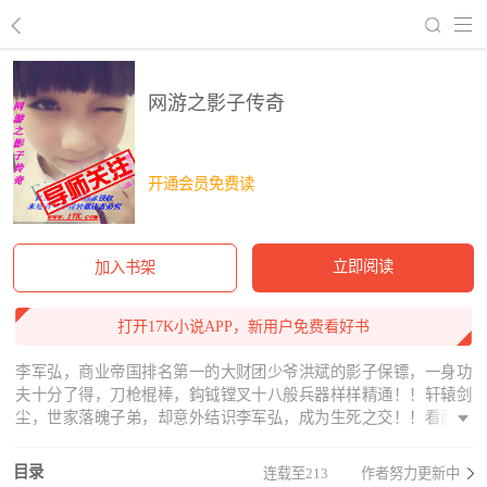
回到书架
网游之影子传奇
开通会员免费读
立即阅读
加入书架
打开17K小说APP，新用户免费看好书
李军弘，商业帝国排名第一的大财团少爷洪斌的影子保镖，一身功
夫十分了得，刀枪棍棒，鈎钺镗叉十八般兵器样样精通！！轩辕剑
尘，世家落魄子弟，却意外结识李军弘，成为生死之交！！看两兄
弟如何玩转《远古》玩转世间之人！！！
《《《《《《《《《《《《《《》》》》》》》》》》》》
目录
连载至213
作者努力更新中