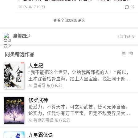
2012-10-17 19:23
92
查看全部
228
条评论
皇匍四少
3部作品
换一换
同类精选作品
人皇纪
“我不能把这个世界，让给我所鄙视的人！” 所以，
王冲踩着枯骨血海，踏上人皇宝座，挽狂澜于既
倒，扶大厦之将倾，成就了一段无上的传说！ 微信
皇甫奇
东方玄幻
公众号：皇甫奇 （微信号：huangfuqi1985） 新浪
微博：皇甫奇（地址：http://weibo.com/u/25284575
修罗武神
87） QQ交流群：320238210【普通群】 574501330
论潜力，不算天才，可玄功武技，皆可无师自通。
【VIP订阅群】 欢迎大家关注。
论实力，任凭你有万千至宝，但定不敌我界灵大
军。 我是谁？天下众生视我为修罗，却不知，我以
善良的蜜蜂
东方玄幻
修罗成武神。 （想看修罗武神番外，请关注蜜蜂微
信公众号：善良的蜜蜂后援会）
九星霸体诀