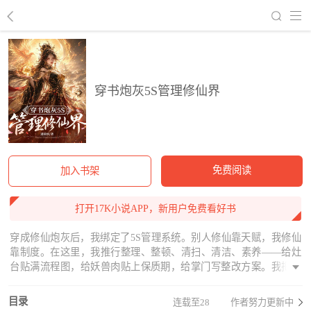
回到书架
穿书炮灰5S管理修仙界
免费阅读
加入书架
打开17K小说APP，新用户免费看好书
穿成修仙炮灰后，我绑定了5S管理系统。别人修仙靠天赋，我修仙
靠制度。在这里，我推行整理、整顿、清扫、清洁、素养——给灶
台贴满流程图，给妖兽肉贴上保质期，给掌门写整改方案。我把所
有人都卷了起来，直到把苍梧山卷成了三界文明示范单位。检查团
来了，挑不出一点毛病。周掌门坐在主位上喝茶，对所有来问问题
目录
连载至28
作者努力更新中
的人说：“制度是她定的，我签的字。有问题，看文件。”