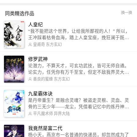
换一换
同类精选作品
人皇纪
“我不能把这个世界，让给我所鄙视的人！” 所以，
王冲踩着枯骨血海，踏上人皇宝座，挽狂澜于既
倒，扶大厦之将倾，成就了一段无上的传说！ 微信
皇甫奇
东方玄幻
公众号：皇甫奇 （微信号：huangfuqi1985） 新浪
微博：皇甫奇（地址：http://weibo.com/u/25284575
修罗武神
87） QQ交流群：320238210【普通群】 574501330
论潜力，不算天才，可玄功武技，皆可无师自通。
【VIP订阅群】 欢迎大家关注。
论实力，任凭你有万千至宝，但定不敌我界灵大
军。 我是谁？天下众生视我为修罗，却不知，我以
善良的蜜蜂
东方玄幻
修罗成武神。 （想看修罗武神番外，请关注蜜蜂微
信公众号：善良的蜜蜂后援会）
九星霸体诀
是丹帝重生？是融合灵魂？被盗走灵根、灵血、灵
骨的三无少年——龙尘，凭借着记忆中的炼丹神
术，修行神秘功法九星霸体诀，拨开重重迷雾，解
平凡魔术师
异界大陆
开惊天之局。 手掌天地乾坤，脚踏日月星辰，
勾搭各色美女，镇压恶鬼邪神。 江湖传闻：龙
我竟然是富二代
尘一到，地吼天啸。龙尘一出，鬼泣神哭。 本
杨小天，燕京市一名普通的快递员，却忽然成为了