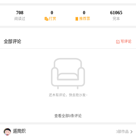
708
0
0
61065
阅读过
打赏
推荐票
完本
全部评论
写评论
还木有评论，快去抢沙发~
查看全部
0
条评论
遥简炽
3部作品