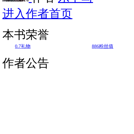
进入作者首页
本书荣誉
0.7
礼物
886
粉丝值
作者公告
更多
男生周会员点击榜
新书
连载
超长篇
251750
1
娘子，我真不