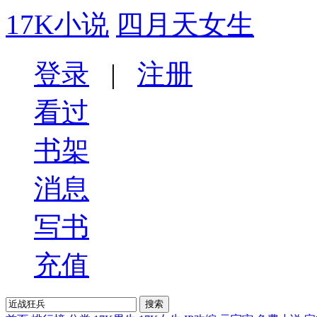
17K小说
四月天女生
登录
|
注册
看过
书架
消息
写书
充值