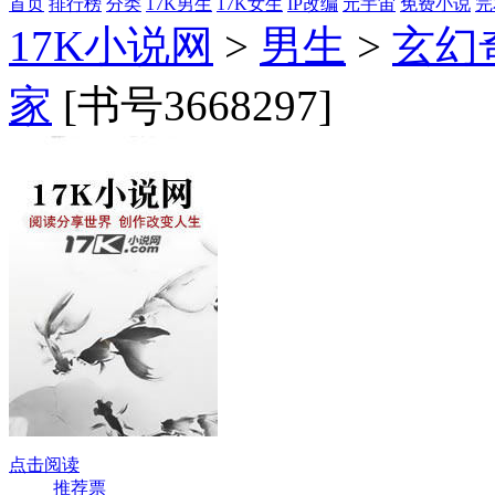
首页
排行榜
分类
17K男生
17K女生
IP改编
元宇宙
免费小说
完
17K小说网
>
男生
>
玄幻
家
[书号3668297]
点击阅读
推荐票