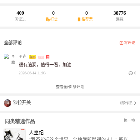
级领地，解锁逆天时光耕地，断层碾压所有玩家！无限进化一路拉
满，原始村落蜕变为超级军事基地。面对万族强敌与各路领主，秦
409
0
0
38776
天淡然俯瞰全场：“你们玩原始部落，我直接开启军备时代！”
阅读过
打赏
推荐票
连载
全部评论
写评论
圣垚
很有脑洞，值得一看，加油
2026-06-14 11:03
0
查看全部
1
条评论
沙拉开关
1部作品
换一换
同类精选作品
人皇纪
“我不能把这个世界，让给我所鄙视的人！” 所以，