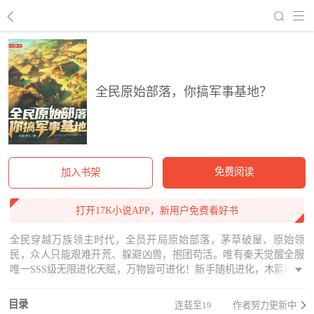
回到书架
全民原始部落，你搞军事基地？
免费阅读
加入书架
打开17K小说APP，新用户免费看好书
全民穿越万族领主时代，全员开局原始部落，茅草破屋、原始领
民，众人只能艰难开荒、躲避凶兽，抱团苟活。唯有秦天觉醒全服
唯一SSS级无限进化天赋，万物皆可进化！新手随机进化，木箭塔直
接蜕变为A级穿云狙击塔！三公里自动锁敌、秒杀凶兽，无敌防御拉
满。普通农具进阶神级工具，资源采集、寻矿探宝远超常人。当全
目录
连载至19
作者努力更新中
网领主还在为资源拼死争夺、被凶兽追杀时，秦天速冲全服首个二