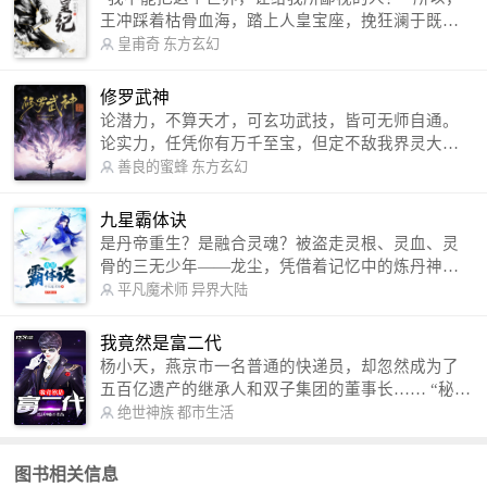
王冲踩着枯骨血海，踏上人皇宝座，挽狂澜于既
倒，扶大厦之将倾，成就了一段无上的传说！ 微信
皇甫奇
东方玄幻
公众号：皇甫奇 （微信号：huangfuqi1985） 新浪
微博：皇甫奇（地址：http://weibo.com/u/25284575
修罗武神
87） QQ交流群：320238210【普通群】 574501330
论潜力，不算天才，可玄功武技，皆可无师自通。
【VIP订阅群】 欢迎大家关注。
论实力，任凭你有万千至宝，但定不敌我界灵大
军。 我是谁？天下众生视我为修罗，却不知，我以
善良的蜜蜂
东方玄幻
修罗成武神。 （想看修罗武神番外，请关注蜜蜂微
信公众号：善良的蜜蜂后援会）
九星霸体诀
是丹帝重生？是融合灵魂？被盗走灵根、灵血、灵
骨的三无少年——龙尘，凭借着记忆中的炼丹神
术，修行神秘功法九星霸体诀，拨开重重迷雾，解
平凡魔术师
异界大陆
开惊天之局。 手掌天地乾坤，脚踏日月星辰，
勾搭各色美女，镇压恶鬼邪神。 江湖传闻：龙
我竟然是富二代
尘一到，地吼天啸。龙尘一出，鬼泣神哭。 本
杨小天，燕京市一名普通的快递员，却忽然成为了
故事纯属虚构，如有雷同，那就是真事儿，想要对
五百亿遗产的继承人和双子集团的董事长…… “秘
号入座，抓紧时间进群：487963015 微信公众号：
书，给我定制一套百亿富翁的吃喝住行标准！” “好
绝世神族
都市生活
平凡魔术师,或者搜索：pingfanmoshushi1982,公众
的，杨总。” “你晚上在我的床上安排五个嫩模是怎
号上有问必答，福利多多！
么回事？” “回杨总，这就是百亿富翁的标准。” “车
图书相关信息
呢？” “回杨总，开车太堵，已经给你安排了直升