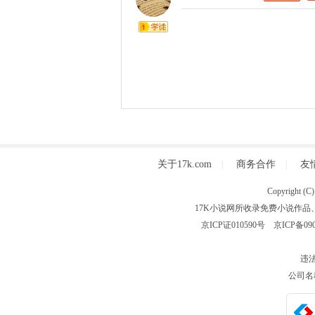
关于17k.com
|
商务合作
|
友
Copyright
17K小说网所收录免费小说作品
京ICP证010590号
京ICP备090
违法
公司名