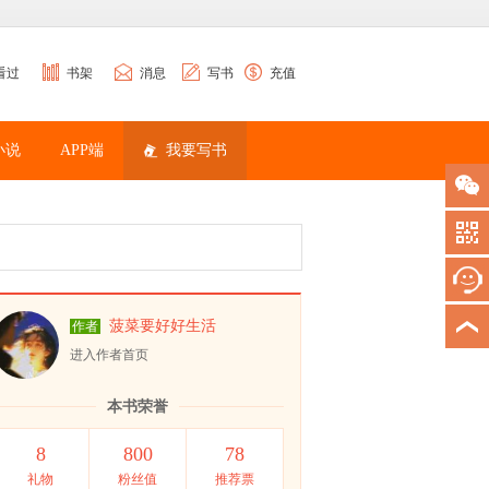
看过
书架
消息
写书
充值
小说
APP端
我要写书
菠菜要好好生活
作者
进入作者首页
本书荣誉
8
800
78
礼物
粉丝值
推荐票