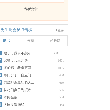
作者公告
男生周会员点击榜
更多
连载
超长篇
新书
1
娘子，我真不想考...
2084151
2
武警：兵王之路
1601
3
沉船后，我带五国...
1005
4
寒门弃子，自立门...
680
5
恋综配角靠洒脱人...
619
6
从将门弃子到摄政...
566
7
帝路至强
534
8
大国制造1987
455