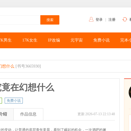
登录
|
注册
7K男生
17K女生
IP改编
元宇宙
免费小说
完本
幻想什么
[书号3665930]
究竟在幻想什么
免费小说
介绍
作品信息
更新:2026-07-13 22:13:48
作的变动，让普通的底层青年姜晨，看到了崛起的机会，一次酒吧的邂