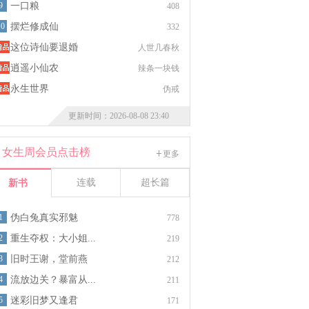
9
一口粮
408
10
摆烂修成仙
332
这位诗仙要退婚
人世几春秋
逍遥小仙农
辣条一块钱
永生世界
伪戒
更新时间：2026-08-08 23:40
女生周会员点击榜
更多
连载
超长篇
新书
1
伪白兔真实邪魅
778
2
重生夺权：大小姐...
219
3
旧时王谢，堂前燕
212
4
流放边关？暴富从...
211
5
迷彩旧梦又逢君
171