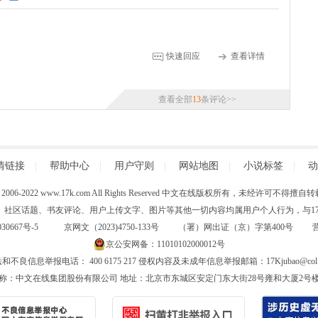
快速回应
查看详情
查看全部
13
条评论>>
情链接
|
帮助中心
|
用户守则
|
网站地图
|
小说标签
|
动
 (C) 2006-2022 www.17k.com All Rights Reserved 中文在线版权所有，未经许可不
、社区话题、书友评论、用户上传文字、图片等其他一切内容均属用户个人行为，与17K
30667号-5
京网文（2023)4750-133号 （署）网出证（京）字第400号
京公安网备：11010102000012号
和不良信息举报电话： 400 6175 217 侵权内容及未成年信息举报邮箱：17Kjubao@col.
称：中文在线集团股份有限公司 地址：北京市东城区安定门东大街28号雍和大厦2号楼6