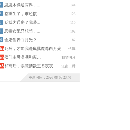
6
崽崽木镯通两界，...
144
7
都重生了，谁还惯...
123
8
贬我为通房？我带...
119
9
恶毒女配只想苟，...
102
10
金婚偷养白月光？...
82
死后，才知我是疯批魔尊白月光
忆琬
侯门主母潇洒和离…
我笑明月
和离后，误惹禁欲王爷夜夜…
江南二乔
更新时间：2026-08-08 23:40