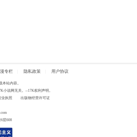
漫专栏
|
隐私政策
|
用户协议
得擅自转载本站内容。
小说网无关。--17K权利声明。
营业执照
出版物经营许可证
com
层608