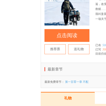
逅，改
救赎…
我叫姜
一场关
点击阅读
已有
51
推荐票
送礼物
已写
31
目前仍在
最新章节
最新免费章节：
第一百零一章 不配
礼物