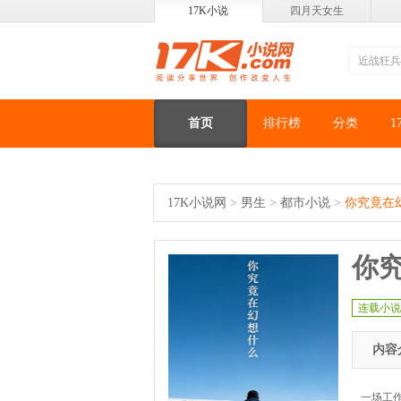
17K小说
四月天女生
首页
排行榜
分类
1
17K小说网
>
男生
>
都市小说
>
你究竟在
你
连载小说
内容
一场工