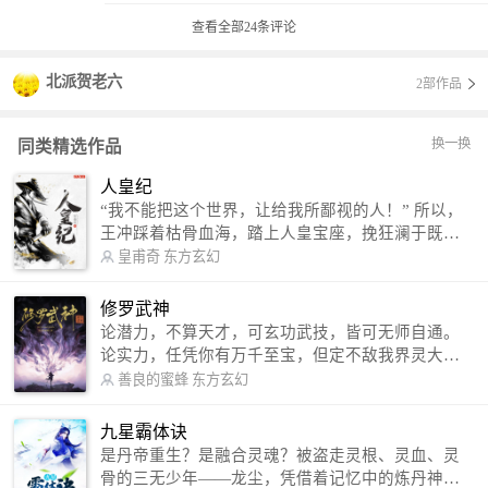
查看全部
24
条评论
北派贺老六
2部作品
换一换
同类精选作品
人皇纪
“我不能把这个世界，让给我所鄙视的人！” 所以，
王冲踩着枯骨血海，踏上人皇宝座，挽狂澜于既
倒，扶大厦之将倾，成就了一段无上的传说！ 微信
皇甫奇
东方玄幻
公众号：皇甫奇 （微信号：huangfuqi1985） 新浪
微博：皇甫奇（地址：http://weibo.com/u/25284575
修罗武神
87） QQ交流群：320238210【普通群】 574501330
论潜力，不算天才，可玄功武技，皆可无师自通。
【VIP订阅群】 欢迎大家关注。
论实力，任凭你有万千至宝，但定不敌我界灵大
军。 我是谁？天下众生视我为修罗，却不知，我以
善良的蜜蜂
东方玄幻
修罗成武神。 （想看修罗武神番外，请关注蜜蜂微
信公众号：善良的蜜蜂后援会）
九星霸体诀
是丹帝重生？是融合灵魂？被盗走灵根、灵血、灵
骨的三无少年——龙尘，凭借着记忆中的炼丹神