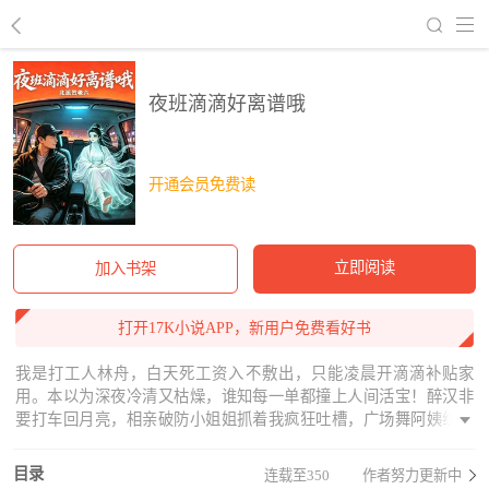
回到书架
夜班滴滴好离谱哦
开通会员免费读
立即阅读
加入书架
打开17K小说APP，新用户免费看好书
我是打工人林舟，白天死工资入不敷出，只能凌晨开滴滴补贴家
用。本以为深夜冷清又枯燥，谁知每一单都撞上人间活宝！醉汉非
要打车回月亮，相亲破防小姐姐抓着我疯狂吐槽，广场舞阿姨组团
赶场笑翻车厢……醉酒大神、社恐青年、硬核大爷、夜市摊主，奇
葩乘客轮番上线，爆笑名场面接连不断！我佛系接单、暖心待客，
目录
连载至350
作者努力更新中
意外成了全城深夜最抢手的滴滴司机，客源不断、收入暴涨，从落