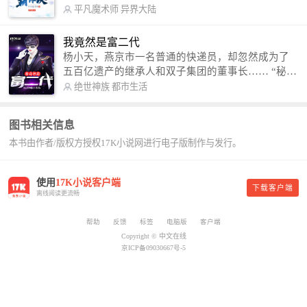
术，修行神秘功法九星霸体诀，拨开重重迷雾，解
平凡魔术师
异界大陆
开惊天之局。 手掌天地乾坤，脚踏日月星辰，
勾搭各色美女，镇压恶鬼邪神。 江湖传闻：龙
我竟然是富二代
尘一到，地吼天啸。龙尘一出，鬼泣神哭。 本
杨小天，燕京市一名普通的快递员，却忽然成为了
故事纯属虚构，如有雷同，那就是真事儿，想要对
五百亿遗产的继承人和双子集团的董事长…… “秘
号入座，抓紧时间进群：487963015 微信公众号：
书，给我定制一套百亿富翁的吃喝住行标准！” “好
绝世神族
都市生活
平凡魔术师,或者搜索：pingfanmoshushi1982,公众
的，杨总。” “你晚上在我的床上安排五个嫩模是怎
号上有问必答，福利多多！
么回事？” “回杨总，这就是百亿富翁的标准。” “车
图书相关信息
呢？” “回杨总，开车太堵，已经给你安排了直升
本书由作者/版权方授权17K小说网进行电子版制作与发行。
机。” 从此，开启杨小天的百亿富翁之旅，只有他不
敢想的，没有秘书办不到的。
使用
17K小说客户端
下载客户端
离线阅读更流畅
帮助
反馈
标签
电脑版
客户端
Copyright © 中文在线
京ICP备09030667号-5